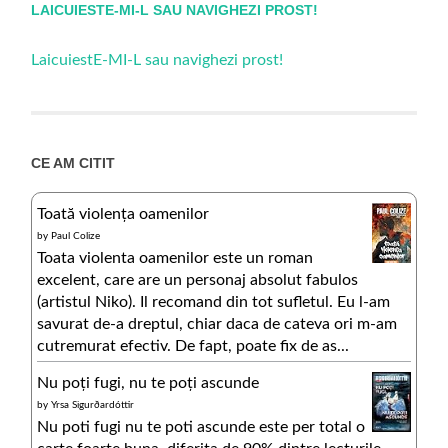
LAICUIESTE-MI-L SAU NAVIGHEZI PROST!
LaicuiestE-MI-L sau navighezi prost!
CE AM CITIT
Toată violența oamenilor
by
Paul Colize
Toata violenta oamenilor este un roman
excelent, care are un personaj absolut fabulos
(artistul Niko). Il recomand din tot sufletul. Eu l-am
savurat de-a dreptul, chiar daca de cateva ori m-am
cutremurat efectiv. De fapt, poate fix de as...
Nu poți fugi, nu te poți ascunde
by
Yrsa Sigurðardóttir
Nu poti fugi nu te poti ascunde este per total o