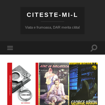
CITESTE-MI-L
Viata e frumoasa, DAR merita citita!
Toggle
Toggle
search
mobile
field
menu