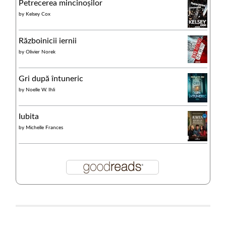
Petrecerea mincinoșilor
by
Kelsey Cox
Războinicii iernii
by
Olivier Norek
Gri după întuneric
by
Noelle W. Ihli
Iubita
by
Michelle Frances