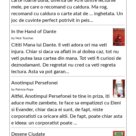
carte foarte buna, diferita de 90% dintre lecturile
mele, pe care o recomand cu caldura. Ma rog,
recomand cu caldura o carte atat de … inghetata. Un
joc de cuvinte perfect potrivit in peis...
In the Hand of Dante
by
Nick Tosches
Cititi Mana lui Dante. Il veti adora ori ma veti
injura. Chiar si daca va aflati in al doilea caz, tot nu
veti putea lasa cartea din mana. Tot veti fi curiosi de
deznodamant. De regretat nu cred ca veti regreta
lectura. Asta va pot garan...
Anotimpul Persefonei
by
Patricia Popa
Altfel, Anotimpul Persefonei te tine in priza, iti
aduce multe zambete, te face sa empatizezi cu Eleni
si Evander, chiar daca ei sunt, de fapt, niste
corporatisti ca oricare altii. De fapt, poate chiar asta
e ideea: un corporatist poate ...
Desene Ciudate