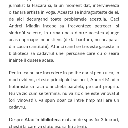
jurnalist la Flacara si, la un moment dat, intervieveaza
o tanara artista in voga. Aceasta se indragosteste de el,
de aici decurgand toate problemele acestuia. Caci
Andrei Mladin incepe sa frecventeze petreceri si
sindrofii selecte, in urma uneia dintre acestea ajunge
acasa aproape inconstient (de la bautura, nu neaparat
din cauza cantitatii). Atunci cand se trezeste gaseste in
biblioteca sa cadavrul unei persoane care cu o seara
inainte il dusese acasa.
Pentru ca nu are incredere in politie dar si pentru ca, in
mod evident, el este principalul suspect, Andrei Mladin
hotaraste sa faca o ancheta paralela, pe cont propriu.
Nu va zic cum se termina, nu va zic cine este vinovatul
(ori vinovatii), va spun doar ca intre timp mai are un
cadavru.
Despre
Atac in biblioteca
mai am de spus fix 3 lucruri,
chestii la care va sfatuiesc sa fiti atenti.