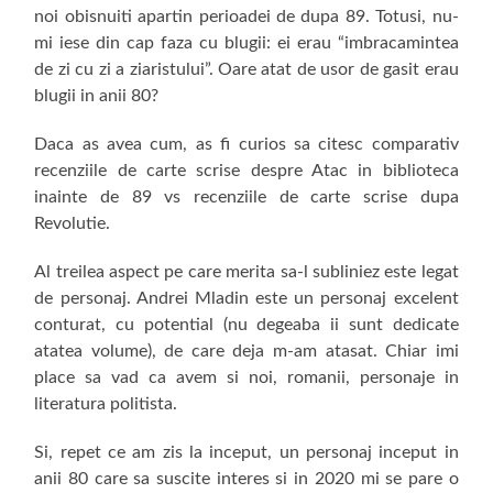
noi obisnuiti apartin perioadei de dupa 89. Totusi, nu-
mi iese din cap faza cu blugii: ei erau “imbracamintea
de zi cu zi a ziaristului”. Oare atat de usor de gasit erau
blugii in anii 80?
Daca as avea cum, as fi curios sa citesc comparativ
recenziile de carte scrise despre Atac in biblioteca
inainte de 89 vs recenziile de carte scrise dupa
Revolutie.
Al treilea aspect pe care merita sa-l subliniez este legat
de personaj. Andrei Mladin este un personaj excelent
conturat, cu potential (nu degeaba ii sunt dedicate
atatea volume), de care deja m-am atasat. Chiar imi
place sa vad ca avem si noi, romanii, personaje in
literatura politista.
Si, repet ce am zis la inceput, un personaj inceput in
anii 80 care sa suscite interes si in 2020 mi se pare o