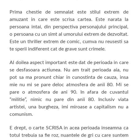
Prima chestie de semnalat este stilul extrem de
amuzant in care este scrisa cartea. Este narata la
persoana intai, din perspectiva personajului principal,
o persoana cu un simt al umorului extrem de dezvoltat.
Este un thriller extrem de comic, cumva nu reusesti sa
te sperii indiferent cat de grave sunt crimele.
Al doilea aspect important este dat de perioada in care
se desfasoara actiunea. Nu am trait perioada aia, nu
pot sa ma pronunt chiar in cunostinta de cauza, insa
mie nu mi se pare deloc atmosfera de anii 80. Mi se
pare o atmosfera de ani 90. In afara de cuvantul
“militie”, nimic nu pare din anii 80. Inclusiv viata
artistei, una burgheza, imi miroase a capitalism nu a
comunism.
E drept, o carte SCRISA in acea perioada inseamna ca
totul trebuia sa fie roz, nuantele de gri cu care suntem