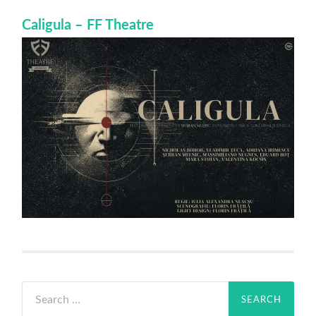
Caligula – FF Theatre
Search
for: