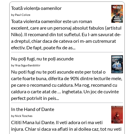
Toată violența oamenilor
by
Paul Colize
Toata violenta oamenilor este un roman
excelent, care are un personaj absolut fabulos (artistul
Niko). Il recomand din tot sufletul. Eu l-am savurat de-
a dreptul, chiar daca de cateva ori m-am cutremurat
efectiv. De fapt, poate fix de as...
Nu poți fugi, nu te poți ascunde
by
Yrsa Sigurðardóttir
Nu poti fugi nu te poti ascunde este per total o
carte foarte buna, diferita de 90% dintre lecturile mele,
pe care o recomand cu caldura. Ma rog, recomand cu
caldura o carte atat de … inghetata. Un joc de cuvinte
perfect potrivit in peis...
In the Hand of Dante
by
Nick Tosches
Cititi Mana lui Dante. Il veti adora ori ma veti
injura. Chiar si daca va aflati in al doilea caz, tot nu veti