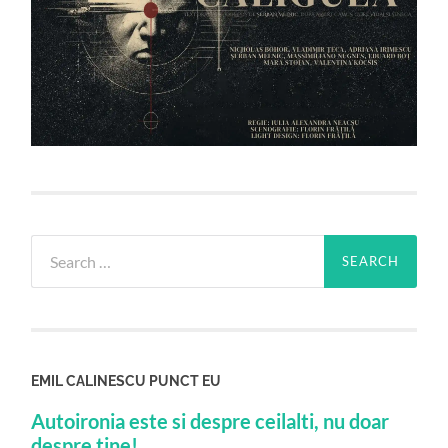
Search
for:
EMIL CALINESCU PUNCT EU
Autoironia este si despre ceilalti, nu doar
despre tine!