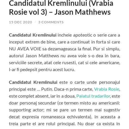
Candidatul Kremlinului (Vrabia
Rosie vol 3) – Jason Mathhews
15 DEC 2020
/
3 COMMENTS
Candidatul Kremlinului
incheie apoteotic o serie care a
inceput extrem de bine, care a continuat in forta si care
NU AVEA VOIE sa dezamageasca la final. Pur si simplu,
autorul Jason Matthews nu avea voie s-o dea in bara,
serviciile secrete, atat cele rusesti, cat si cele americane,
l-ar fi pedepsit pentru acest lucru.
Candidatul Kremlinului
este o carte unde personajul
principal este … Putin. Daca-n prima carte,
Vrabia Rosie
,
este complet absent, iar in a doua,
Palatul tradarilor
, este
doar personaj secundar (ce termen misto au americanii:
supporting actor; mi se pare un termen mai sugestiv
decat expresia romaneasca echivalenta), in aceasta a
treia parte el are rolul principal. Nu doar ca exista in