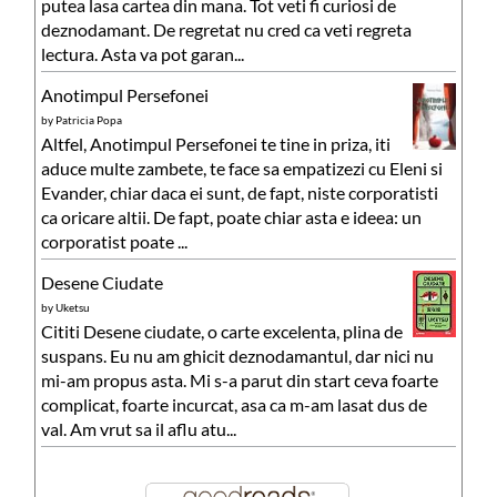
putea lasa cartea din mana. Tot veti fi curiosi de
deznodamant. De regretat nu cred ca veti regreta
lectura. Asta va pot garan...
Anotimpul Persefonei
by
Patricia Popa
Altfel, Anotimpul Persefonei te tine in priza, iti
aduce multe zambete, te face sa empatizezi cu Eleni si
Evander, chiar daca ei sunt, de fapt, niste corporatisti
ca oricare altii. De fapt, poate chiar asta e ideea: un
corporatist poate ...
Desene Ciudate
by
Uketsu
Cititi Desene ciudate, o carte excelenta, plina de
suspans. Eu nu am ghicit deznodamantul, dar nici nu
mi-am propus asta. Mi s-a parut din start ceva foarte
complicat, foarte incurcat, asa ca m-am lasat dus de
val. Am vrut sa il aflu atu...