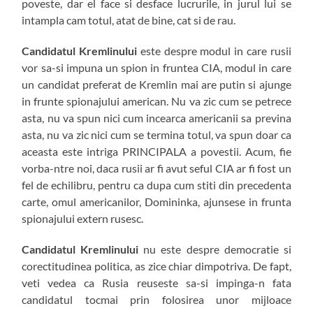
poveste, dar el face si desface lucrurile, in jurul lui se
intampla cam totul, atat de bine, cat si de rau.
Candidatul Kremlinului
este despre modul in care rusii
vor sa-si impuna un spion in fruntea CIA, modul in care
un candidat preferat de Kremlin mai are putin si ajunge
in frunte spionajului american. Nu va zic cum se petrece
asta, nu va spun nici cum incearca americanii sa previna
asta, nu va zic nici cum se termina totul, va spun doar ca
aceasta este intriga PRINCIPALA a povestii. Acum, fie
vorba-ntre noi, daca rusii ar fi avut seful CIA ar fi fost un
fel de echilibru, pentru ca dupa cum stiti din precedenta
carte, omul americanilor, Domininka, ajunsese in frunta
spionajului extern rusesc.
Candidatul Kremlinului
nu este despre democratie si
corectitudinea politica, as zice chiar dimpotriva. De fapt,
veti vedea ca Rusia reuseste sa-si impinga-n fata
candidatul tocmai prin folosirea unor mijloace