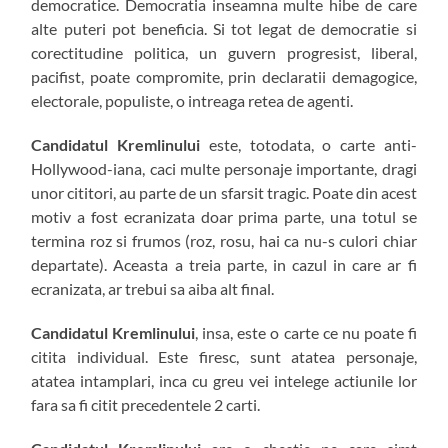
democratice. Democratia inseamna multe hibe de care
alte puteri pot beneficia. Si tot legat de democratie si
corectitudine politica, un guvern progresist, liberal,
pacifist, poate compromite, prin declaratii demagogice,
electorale, populiste, o intreaga retea de agenti.
Candidatul Kremlinului
este, totodata, o carte anti-
Hollywood-iana, caci multe personaje importante, dragi
unor cititori, au parte de un sfarsit tragic. Poate din acest
motiv a fost ecranizata doar prima parte, una totul se
termina roz si frumos (roz, rosu, hai ca nu-s culori chiar
departate). Aceasta a treia parte, in cazul in care ar fi
ecranizata, ar trebui sa aiba alt final.
Candidatul Kremlinului
, insa, este o carte ce nu poate fi
citita individual. Este firesc, sunt atatea personaje,
atatea intamplari, inca cu greu vei intelege actiunile lor
fara sa fi citit precedentele 2 carti.