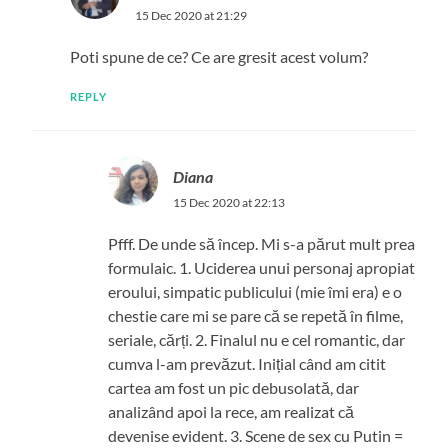
15 Dec 2020 at 21:29
Poti spune de ce? Ce are gresit acest volum?
REPLY
Diana
15 Dec 2020 at 22:13
Pfff. De unde să încep. Mi s-a părut mult prea
formulaic. 1. Uciderea unui personaj apropiat
eroului, simpatic publicului (mie îmi era) e o
chestie care mi se pare că se repetă în filme,
seriale, cărți. 2. Finalul nu e cel romantic, dar
cumva l-am prevăzut. Inițial când am citit
cartea am fost un pic debusolată, dar
analizând apoi la rece, am realizat că
devenise evident. 3. Scene de sex cu Putin =