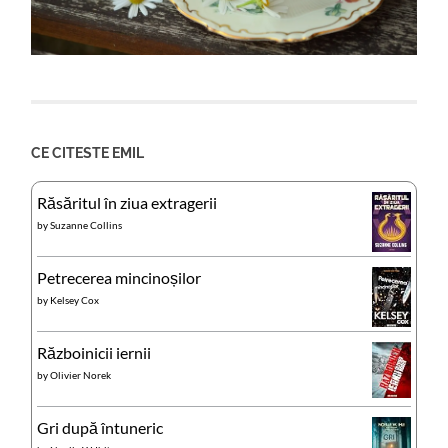
CE CITESTE EMIL
Răsăritul în ziua extragerii
by
Suzanne Collins
Petrecerea mincinoșilor
by
Kelsey Cox
Războinicii iernii
by
Olivier Norek
Gri după întuneric