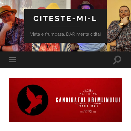
CITESTE-MI-L
Viata e frumoasa, DAR merita citita!
Toggle
Toggle
search
mobile
field
menu