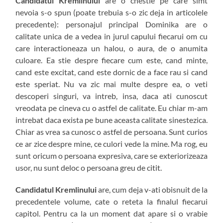
Candidatul Kremlinului
are o chestie pe care simt
nevoia s-o spun (poate trebuia s-o zic deja in articolele
precedente): personajul principal Dominika are o
calitate unica de a vedea in jurul capului fiecarui om cu
care interactioneaza un halou, o aura, de o anumita
culoare. Ea stie despre fiecare cum este, cand minte,
cand este excitat, cand este dornic de a face rau si cand
este speriat. Nu va zic mai multe despre ea, o veti
descoperi singuri, va intreb, insa, daca ati cunoscut
vreodata pe cineva cu o astfel de calitate. Eu chiar m-am
intrebat daca exista pe bune aceasta calitate sinestezica.
Chiar as vrea sa cunosc o astfel de persoana. Sunt curios
ce ar zice despre mine, ce culori vede la mine. Ma rog, eu
sunt oricum o persoana expresiva, care se exteriorizeaza
usor, nu sunt deloc o persoana greu de citit.
Candidatul Kremlinului
are, cum deja v-ati obisnuit de la
precedentele volume, cate o reteta la finalul fiecarui
capitol. Pentru ca la un moment dat apare si o vrabie