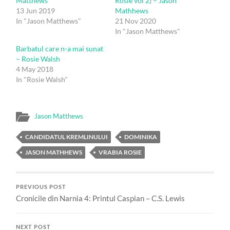
Matthews
Rosie vol 2) – Jason
13 Jun 2019
Mathhews
In "Jason Matthews"
21 Nov 2020
In "Jason Matthews"
Barbatul care n-a mai sunat
– Rosie Walsh
4 May 2018
In "Rosie Walsh"
Jason Matthews
CANDIDATUL KREMLINULUI
DOMINIKA
JASON MATHHEWS
VRABIA ROSIE
PREVIOUS POST
Cronicile din Narnia 4: Printul Caspian – C.S. Lewis
NEXT POST