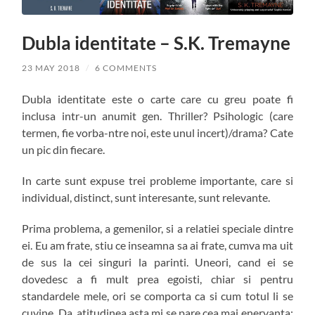
Dubla identitate – S.K. Tremayne
23 MAY 2018
/
6 COMMENTS
Dubla identitate este o carte care cu greu poate fi
inclusa intr-un anumit gen. Thriller? Psihologic (care
termen, fie vorba-ntre noi, este unul incert)/drama? Cate
un pic din fiecare.
In carte sunt expuse trei probleme importante, care si
individual, distinct, sunt interesante, sunt relevante.
Prima problema, a gemenilor, si a relatiei speciale dintre
ei. Eu am frate, stiu ce inseamna sa ai frate, cumva ma uit
de sus la cei singuri la parinti. Uneori, cand ei se
dovedesc a fi mult prea egoisti, chiar si pentru
standardele mele, ori se comporta ca si cum totul li se
cuvine. Da, atitudinea asta mi se pare cea mai enervanta: