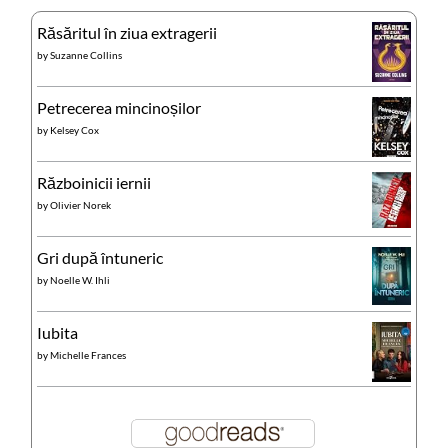
Răsăritul în ziua extragerii
by
Suzanne Collins
Petrecerea mincinoșilor
by
Kelsey Cox
Războinicii iernii
by
Olivier Norek
Gri după întuneric
by
Noelle W. Ihli
Iubita
by
Michelle Frances