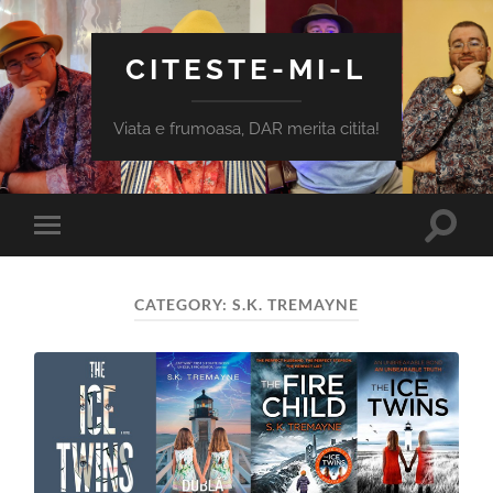
CITESTE-MI-L
Viata e frumoasa, DAR merita citita!
Toggle
Toggle
search
mobile
field
menu
CATEGORY:
S.K. TREMAYNE