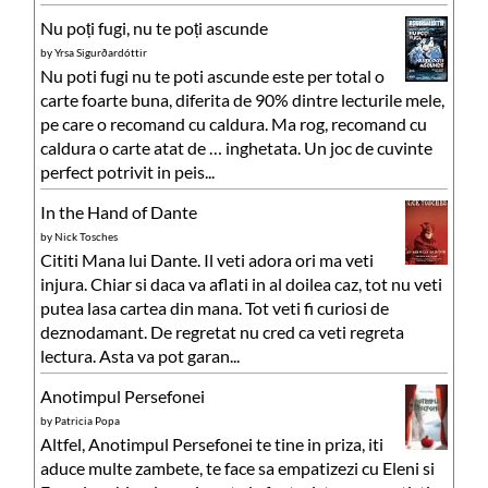
Nu poți fugi, nu te poți ascunde
by
Yrsa Sigurðardóttir
Nu poti fugi nu te poti ascunde este per total o
carte foarte buna, diferita de 90% dintre lecturile mele,
pe care o recomand cu caldura. Ma rog, recomand cu
caldura o carte atat de … inghetata. Un joc de cuvinte
perfect potrivit in peis...
In the Hand of Dante
by
Nick Tosches
Cititi Mana lui Dante. Il veti adora ori ma veti
injura. Chiar si daca va aflati in al doilea caz, tot nu veti
putea lasa cartea din mana. Tot veti fi curiosi de
deznodamant. De regretat nu cred ca veti regreta
lectura. Asta va pot garan...
Anotimpul Persefonei
by
Patricia Popa
Altfel, Anotimpul Persefonei te tine in priza, iti
aduce multe zambete, te face sa empatizezi cu Eleni si