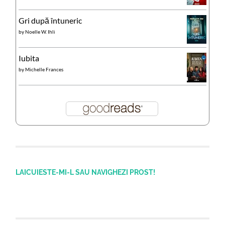
Gri după întuneric
by
Noelle W. Ihli
Iubita
by
Michelle Frances
LAICUIESTE-MI-L SAU NAVIGHEZI PROST!