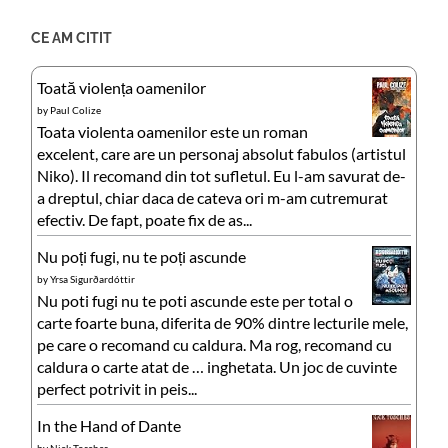
CE AM CITIT
Toată violența oamenilor
by
Paul Colize
Toata violenta oamenilor este un roman
excelent, care are un personaj absolut fabulos (artistul
Niko). Il recomand din tot sufletul. Eu l-am savurat de-
a dreptul, chiar daca de cateva ori m-am cutremurat
efectiv. De fapt, poate fix de as...
Nu poți fugi, nu te poți ascunde
by
Yrsa Sigurðardóttir
Nu poti fugi nu te poti ascunde este per total o
carte foarte buna, diferita de 90% dintre lecturile mele,
pe care o recomand cu caldura. Ma rog, recomand cu
caldura o carte atat de … inghetata. Un joc de cuvinte
perfect potrivit in peis...
In the Hand of Dante
by
Nick Tosches