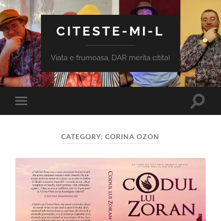
CITESTE-MI-L
Viata e frumoasa, DAR merita citita!
Toggle
Toggle
search
mobile
field
menu
CATEGORY:
CORINA OZON