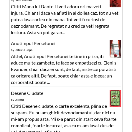
Cititi Mana lui Dante. Il veti adora ori ma veti
injura. Chiar si daca va aflati in al doilea caz, tot nu veti
putea lasa cartea din mana. Tot veti fi curiosi de
deznodamant. De regretat nu cred ca veti regreta
lectura. Asta va pot garan...
Anotimpul Persefonei
by
Patricia Popa
Altfel, Anotimpul Persefonei te tine in priza, iti
aduce multe zambete, te face sa empatizezi cu Eleni si
Evander, chiar daca ei sunt, de fapt, niste corporatisti
ca oricare altii. De fapt, poate chiar asta e ideea: un
corporatist poate ...
Desene Ciudate
by
Uketsu
Cititi Desene ciudate, o carte excelenta, plina de
suspans. Eu nu am ghicit deznodamantul, dar nici nu
mi-am propus asta. Mi s-a parut din start ceva foarte
complicat, foarte incurcat, asa ca m-am lasat dus de
val. Am vrut sa il aflu atu...