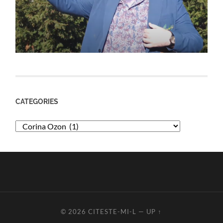
CATEGORIES
Categories
© 2026
CITESTE-MI-L
—
UP ↑