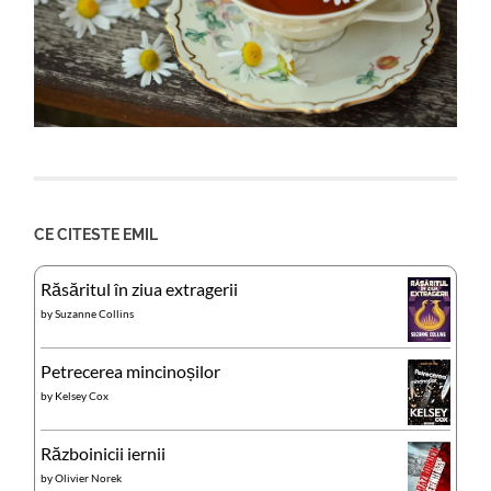
CE CITESTE EMIL
Răsăritul în ziua extragerii
by
Suzanne Collins
Petrecerea mincinoșilor
by
Kelsey Cox
Războinicii iernii
by
Olivier Norek