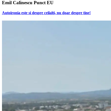
Emil Calinescu Punct EU
Autoironia este si despre ceilalti, nu doar despre tine!