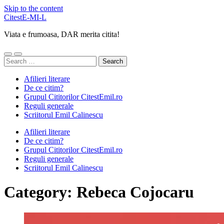
Skip to the content
CitestE-MI-L
Viata e frumoasa, DAR merita citita!
Toggle
Toggle
Search
mobile
search
for:
menu
field
Afilieri literare
De ce citim?
Grupul Cititorilor CitestEmil.ro
Reguli generale
Scriitorul Emil Calinescu
Afilieri literare
De ce citim?
Grupul Cititorilor CitestEmil.ro
Reguli generale
Scriitorul Emil Calinescu
Category:
Rebeca Cojocaru