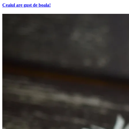
Ceaiul are gust de boala!