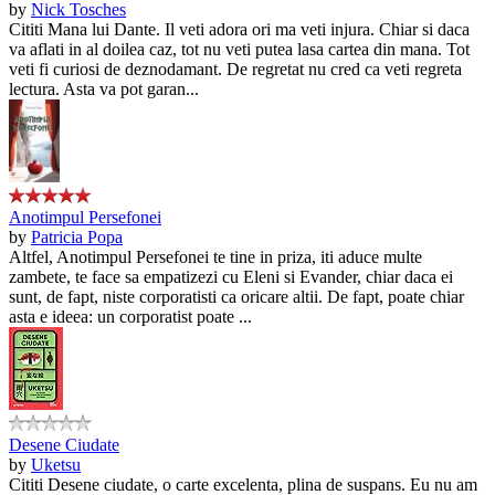
by
Nick Tosches
Cititi Mana lui Dante. Il veti adora ori ma veti injura. Chiar si daca
va aflati in al doilea caz, tot nu veti putea lasa cartea din mana. Tot
veti fi curiosi de deznodamant. De regretat nu cred ca veti regreta
lectura. Asta va pot garan...
Anotimpul Persefonei
by
Patricia Popa
Altfel, Anotimpul Persefonei te tine in priza, iti aduce multe
zambete, te face sa empatizezi cu Eleni si Evander, chiar daca ei
sunt, de fapt, niste corporatisti ca oricare altii. De fapt, poate chiar
asta e ideea: un corporatist poate ...
Desene Ciudate
by
Uketsu
Cititi Desene ciudate, o carte excelenta, plina de suspans. Eu nu am