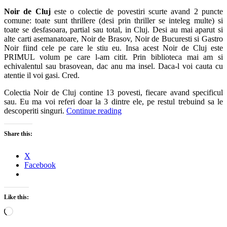
Noir de Cluj
este o colectie de povestiri scurte avand 2 puncte
comune: toate sunt thrillere (desi prin thriller se inteleg multe) si
toate se desfasoara, partial sau total, in Cluj. Desi au mai aparut si
alte carti asemanatoare, Noir de Brasov, Noir de Bucuresti si Gastro
Noir fiind cele pe care le stiu eu. Insa acest Noir de Cluj este
PRIMUL volum pe care l-am citit. Prin biblioteca mai am si
echivalentul sau brasovean, dac anu ma insel. Daca-l voi cauta cu
atentie il voi gasi. Cred.
Colectia Noir de Cluj contine 13 povesti, fiecare avand specificul
sau. Eu ma voi referi doar la 3 dintre ele, pe restul trebuind sa le
descoperiti singuri.
Continue reading
Share this:
X
Facebook
Like this:
Loading…