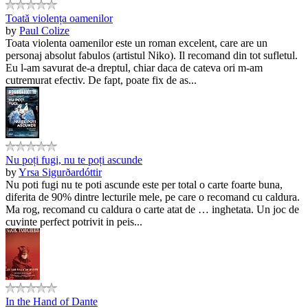
Toată violența oamenilor
by
Paul Colize
Toata violenta oamenilor este un roman excelent, care are un
personaj absolut fabulos (artistul Niko). Il recomand din tot sufletul.
Eu l-am savurat de-a dreptul, chiar daca de cateva ori m-am
cutremurat efectiv. De fapt, poate fix de as...
Nu poți fugi, nu te poți ascunde
by
Yrsa Sigurðardóttir
Nu poti fugi nu te poti ascunde este per total o carte foarte buna,
diferita de 90% dintre lecturile mele, pe care o recomand cu caldura.
Ma rog, recomand cu caldura o carte atat de … inghetata. Un joc de
cuvinte perfect potrivit in peis...
In the Hand of Dante