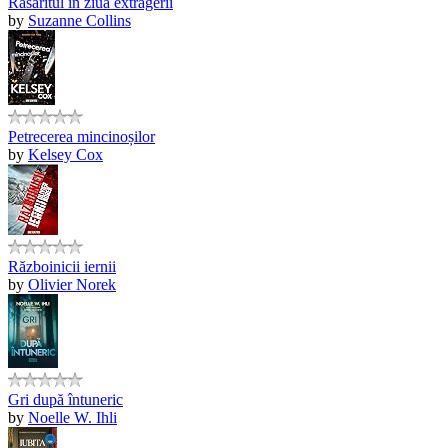
Răsăritul în ziua extragerii
by
Suzanne Collins
Petrecerea mincinoșilor
by
Kelsey Cox
Războinicii iernii
by
Olivier Norek
Gri după întuneric
by
Noelle W. Ihli