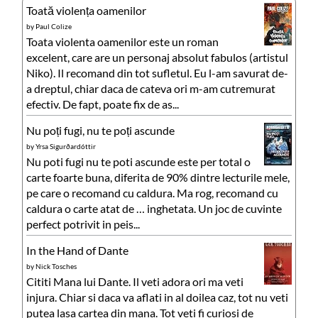
Toată violența oamenilor
by
Paul Colize
Toata violenta oamenilor este un roman
excelent, care are un personaj absolut fabulos (artistul
Niko). Il recomand din tot sufletul. Eu l-am savurat de-
a dreptul, chiar daca de cateva ori m-am cutremurat
efectiv. De fapt, poate fix de as...
Nu poți fugi, nu te poți ascunde
by
Yrsa Sigurðardóttir
Nu poti fugi nu te poti ascunde este per total o
carte foarte buna, diferita de 90% dintre lecturile mele,
pe care o recomand cu caldura. Ma rog, recomand cu
caldura o carte atat de … inghetata. Un joc de cuvinte
perfect potrivit in peis...
In the Hand of Dante
by
Nick Tosches
Cititi Mana lui Dante. Il veti adora ori ma veti
injura. Chiar si daca va aflati in al doilea caz, tot nu veti
putea lasa cartea din mana. Tot veti fi curiosi de