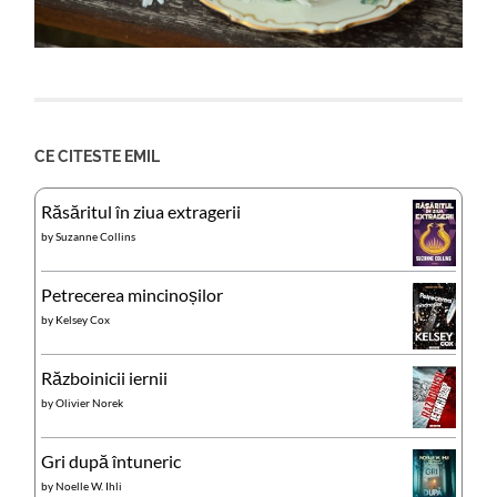
CE CITESTE EMIL
Răsăritul în ziua extragerii
by
Suzanne Collins
Petrecerea mincinoșilor
by
Kelsey Cox
Războinicii iernii
by
Olivier Norek
Gri după întuneric
by
Noelle W. Ihli