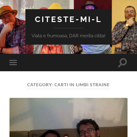
CITESTE-MI-L
Viata e frumoasa, DAR merita citita!
Toggle
Toggle
search
mobile
field
menu
CATEGORY:
CARTI IN LIMBI STRAINE