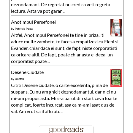
deznodamant. De regretat nu cred ca veti regreta
lectura. Asta va pot garan...
Anotimpul Persefonei
by
Patricia Popa
Altfel, Anotimpul Persefonei te tine in priza, iti
aduce multe zambete, te face sa empatizezi cu Eleni si
Evander, chiar daca ei sunt, de fapt, niste corporatisti
ca oricare altii. De fapt, poate chiar asta e ideea: un
corporatist poate ...
Desene Ciudate
by
Uketsu
Cititi Desene ciudate, o carte excelenta, plina de
suspans. Eu nu am ghicit deznodamantul, dar nici nu
mi-am propus asta. Mi s-a parut din start ceva foarte
complicat, foarte incurcat, asa ca m-am lasat dus de
val. Am vrut sa il aflu atu...