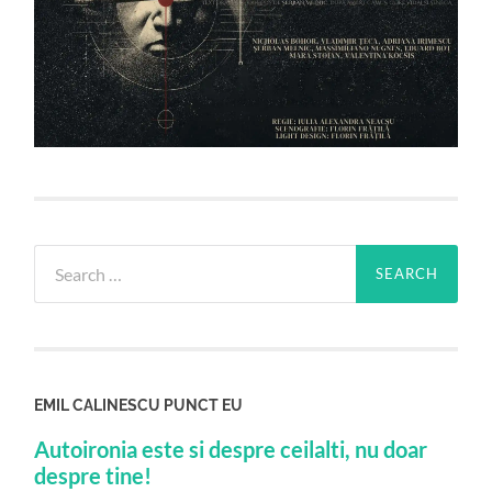
Search
for:
EMIL CALINESCU PUNCT EU
Autoironia este si despre ceilalti, nu doar
despre tine!