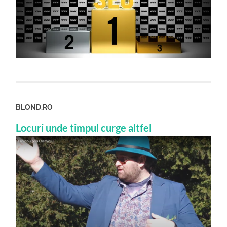
BLOND.RO
Locuri unde timpul curge altfel