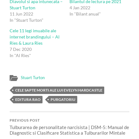
Diavolul si apa intunecata –
Bilantul de lectura pe 2021
Stuart Turton
4 Jan 2022
11 Jun 2022
In "Bilant anual"
In "Stuart Turton"
Cele 11 legi imuabile ale
internet brandingului – Al
Ries & Laura Ries
7 Dec 2020
In "Al Ries"
Stuart Turton
CELE SAPTE MORTI ALE LUI EVELYN HARDCASTLE
EDITURA RAO
PURGATORIU
PREVIOUS POST
Tulburarea de personalitate narcisista | DSM-5: Manual de
Diagnostic si Clasificare Statistica a Tulburarilor Mintale