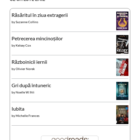
Răsăritul în ziua extragerii
by
Suzanne Collins
Petrecerea mincinoșilor
by
Kelsey Cox
Războinicii iernii
by
Olivier Norek
Gri după întuneric
by
Noelle W. Ihli
Iubita
by
Michelle Frances