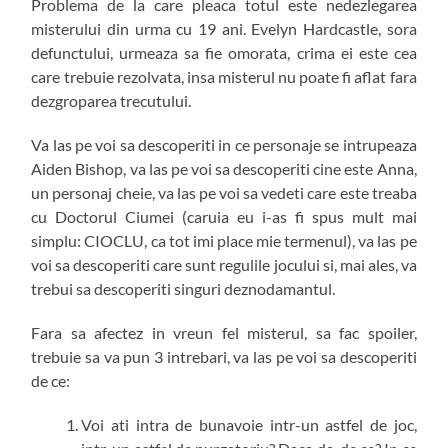
Problema de la care pleaca totul este nedezlegarea
misterului din urma cu 19 ani. Evelyn Hardcastle, sora
defunctului, urmeaza sa fie omorata, crima ei este cea
care trebuie rezolvata, insa misterul nu poate fi aflat fara
dezgroparea trecutului.
Va las pe voi sa descoperiti in ce personaje se intrupeaza
Aiden Bishop, va las pe voi sa descoperiti cine este Anna,
un personaj cheie, va las pe voi sa vedeti care este treaba
cu Doctorul Ciumei (caruia eu i-as fi spus mult mai
simplu: CIOCLU, ca tot imi place mie termenul), va las pe
voi sa descoperiti care sunt regulile jocului si, mai ales, va
trebui sa descoperiti singuri deznodamantul.
Fara sa afectez in vreun fel misterul, sa fac spoiler,
trebuie sa va pun 3 intrebari, va las pe voi sa descoperiti
de ce:
Voi ati intra de bunavoie intr-un astfel de joc,