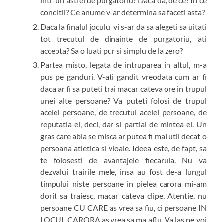
intr-un astfel de purgatoriu? Daca da, de ce? In ce
conditii? Ce anume v-ar determina sa faceti asta?
Daca la finalul jocului vi s-ar da sa alegeti sa uitati
tot trecutul de dinainte de purgatoriu, ati
accepta? Sa o luati pur si simplu de la zero?
Partea misto, legata de intruparea in altul, m-a
pus pe ganduri. V-ati gandit vreodata cum ar fi
daca ar fi sa puteti trai macar cateva ore in trupul
unei alte persoane? Va puteti folosi de trupul
acelei persoane, de trecutul acelei persoane, de
reputatia ei, deci, dar si partial de mintea ei. Un
gras care abia se misca ar putea fi mai util decat o
persoana atletica si vioaie. Ideea este, de fapt, sa
te folosesti de avantajele fiecaruia. Nu va
dezvalui trairile mele, insa au fost de-a lungul
timpului niste persoane in pielea carora mi-am
dorit sa traiesc, macar cateva clipe. Atentie, nu
persoane CU CARE as vrea sa fiu, ci persoane IN
LOCUL CARORA as vrea sa ma aflu. Va las pe voi