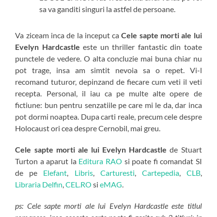
sa va ganditi singuri la astfel de persoane.
Va ziceam inca de la inceput ca
Cele sapte morti ale lui
Evelyn Hardcastle
este un thriller fantastic din toate
punctele de vedere. O alta concluzie mai buna chiar nu
pot trage, insa am simtit nevoia sa o repet. Vi-l
recomand tuturor, depinzand de fiecare cum veti il veti
recepta. Personal, il iau ca pe multe alte opere de
fictiune: bun pentru senzatiile pe care mi le da, dar inca
pot dormi noaptea. Dupa carti reale, precum cele despre
Holocaust ori cea despre Cernobil, mai greu.
Cele sapte morti ale lui Evelyn Hardcastle
de Stuart
Turton a aparut la
Editura RAO
si poate fi comandat SI
de pe
Elefant
,
Libris
,
Carturesti
,
Cartepedia
,
CLB
,
Libraria Delfin
,
CEL.RO
si
eMAG
.
ps: Cele sapte morti ale lui Evelyn Hardcastle este titlul