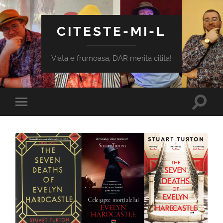
CITESTE-MI-L
Viata e frumoasa, DAR merita citita!
Toggle
Toggle
search
mobile
field
menu