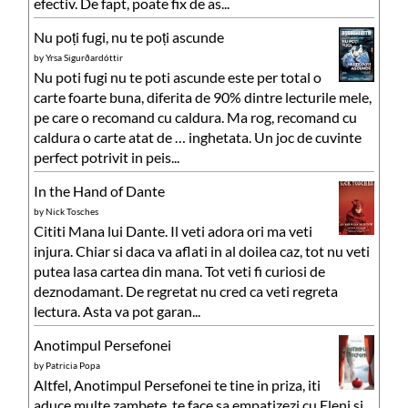
efectiv. De fapt, poate fix de as...
Nu poți fugi, nu te poți ascunde
by
Yrsa Sigurðardóttir
Nu poti fugi nu te poti ascunde este per total o
carte foarte buna, diferita de 90% dintre lecturile mele,
pe care o recomand cu caldura. Ma rog, recomand cu
caldura o carte atat de … inghetata. Un joc de cuvinte
perfect potrivit in peis...
In the Hand of Dante
by
Nick Tosches
Cititi Mana lui Dante. Il veti adora ori ma veti
injura. Chiar si daca va aflati in al doilea caz, tot nu veti
putea lasa cartea din mana. Tot veti fi curiosi de
deznodamant. De regretat nu cred ca veti regreta
lectura. Asta va pot garan...
Anotimpul Persefonei
by
Patricia Popa
Altfel, Anotimpul Persefonei te tine in priza, iti
aduce multe zambete, te face sa empatizezi cu Eleni si