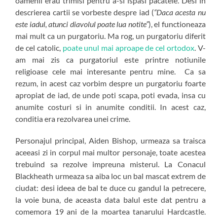
oamenii erau trimisi pentru a-si ispasi pacatele. Desi in
descrierea cartii se vorbeste despre iad (
“Daca acesta nu
este iadul, atunci diavolul poate lua notite”
), el functioneaza
mai mult ca un purgatoriu. Ma rog, un purgatoriu diferit
de cel catolic,
poate unul mai aproape de cel ortodox
. V-
am mai zis ca purgatoriul este printre notiunile
religioase cele mai interesante pentru mine. Ca sa
rezum, in acest caz vorbim despre un purgatoriu foarte
apropiat de iad, de unde poti scapa, poti evada, insa cu
anumite costuri si in anumite conditii. In acest caz,
conditia era rezolvarea unei crime.
Personajul principal, Aiden Bishop, urmeaza sa traisca
aceeasi zi in corpul mai multor personaje, toate acestea
trebuind sa rezolve impreuna misterul. La Conacul
Blackheath urmeaza sa aiba loc un bal mascat extrem de
ciudat: desi ideea de bal te duce cu gandul la petrecere,
la voie buna, de aceasta data balul este dat pentru a
comemora 19 ani de la moartea tanarului Hardcastle.