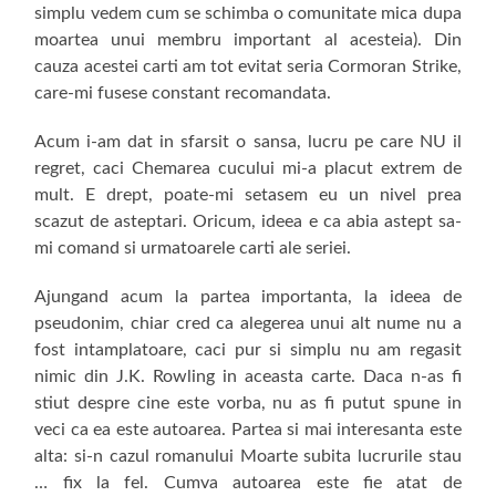
simplu vedem cum se schimba o comunitate mica dupa
moartea unui membru important al acesteia). Din
cauza acestei carti am tot evitat seria Cormoran Strike,
care-mi fusese constant recomandata.
Acum i-am dat in sfarsit o sansa, lucru pe care NU il
regret, caci Chemarea cucului mi-a placut extrem de
mult. E drept, poate-mi setasem eu un nivel prea
scazut de asteptari. Oricum, ideea e ca abia astept sa-
mi comand si urmatoarele carti ale seriei.
Ajungand acum la partea importanta, la ideea de
pseudonim, chiar cred ca alegerea unui alt nume nu a
fost intamplatoare, caci pur si simplu nu am regasit
nimic din J.K. Rowling in aceasta carte. Daca n-as fi
stiut despre cine este vorba, nu as fi putut spune in
veci ca ea este autoarea. Partea si mai interesanta este
alta: si-n cazul romanului Moarte subita lucrurile stau
… fix la fel. Cumva autoarea este fie atat de