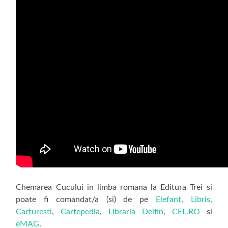
Chemarea Cucului in limba romana la Editura Trei si
poate fi comandat/a (si) de pe
Elefant
,
Libris
,
Carturesti
,
Cartepedia
,
Libraria Delfin
,
CEL.RO
si
eMAG
.