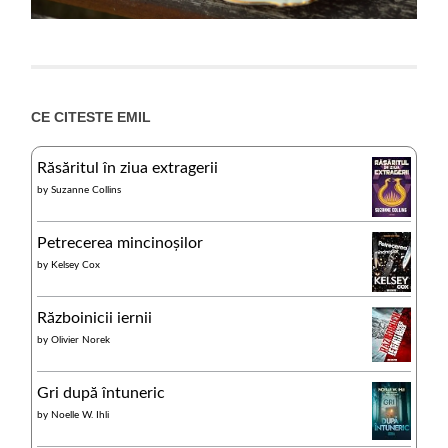
CE CITESTE EMIL
Răsăritul în ziua extragerii
by
Suzanne Collins
Petrecerea mincinoșilor
by
Kelsey Cox
Războinicii iernii
by
Olivier Norek
Gri după întuneric
by
Noelle W. Ihli