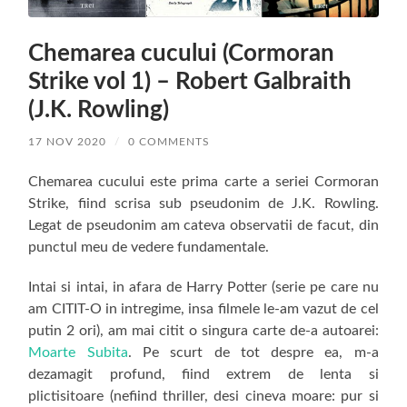
Chemarea cucului (Cormoran
Strike vol 1) – Robert Galbraith
(J.K. Rowling)
17 NOV 2020
/
0 COMMENTS
Chemarea cucului este prima carte a seriei Cormoran
Strike, fiind scrisa sub pseudonim de J.K. Rowling.
Legat de pseudonim am cateva observatii de facut, din
punctul meu de vedere fundamentale.
Intai si intai, in afara de Harry Potter (serie pe care nu
am CITIT-O in intregime, insa filmele le-am vazut de cel
putin 2 ori), am mai citit o singura carte de-a autoarei:
Moarte Subita
. Pe scurt de tot despre ea, m-a
dezamagit profund, fiind extrem de lenta si
plictisitoare (nefiind thriller, desi cineva moare: pur si