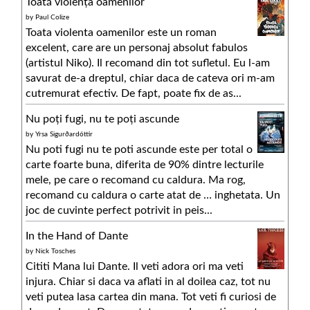
Toată violența oamenilor
by
Paul Colize
Toata violenta oamenilor este un roman
excelent, care are un personaj absolut fabulos
(artistul Niko). Il recomand din tot sufletul. Eu l-am
savurat de-a dreptul, chiar daca de cateva ori m-am
cutremurat efectiv. De fapt, poate fix de as...
Nu poți fugi, nu te poți ascunde
by
Yrsa Sigurðardóttir
Nu poti fugi nu te poti ascunde este per total o
carte foarte buna, diferita de 90% dintre lecturile
mele, pe care o recomand cu caldura. Ma rog,
recomand cu caldura o carte atat de … inghetata. Un
joc de cuvinte perfect potrivit in peis...
In the Hand of Dante
by
Nick Tosches
Cititi Mana lui Dante. Il veti adora ori ma veti
injura. Chiar si daca va aflati in al doilea caz, tot nu
veti putea lasa cartea din mana. Tot veti fi curiosi de