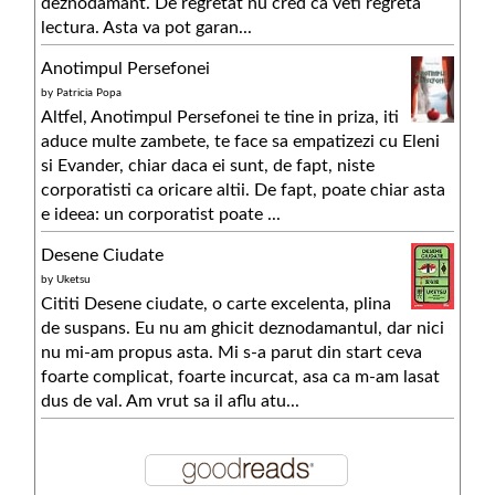
deznodamant. De regretat nu cred ca veti regreta
lectura. Asta va pot garan...
Anotimpul Persefonei
by
Patricia Popa
Altfel, Anotimpul Persefonei te tine in priza, iti
aduce multe zambete, te face sa empatizezi cu Eleni
si Evander, chiar daca ei sunt, de fapt, niste
corporatisti ca oricare altii. De fapt, poate chiar asta
e ideea: un corporatist poate ...
Desene Ciudate
by
Uketsu
Cititi Desene ciudate, o carte excelenta, plina
de suspans. Eu nu am ghicit deznodamantul, dar nici
nu mi-am propus asta. Mi s-a parut din start ceva
foarte complicat, foarte incurcat, asa ca m-am lasat
dus de val. Am vrut sa il aflu atu...