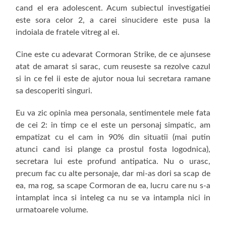
cand el era adolescent. Acum subiectul investigatiei
este sora celor 2, a carei sinucidere este pusa la
indoiala de fratele vitreg al ei.
Cine este cu adevarat Cormoran Strike, de ce ajunsese
atat de amarat si sarac, cum reuseste sa rezolve cazul
si in ce fel ii este de ajutor noua lui secretara ramane
sa descoperiti singuri.
Eu va zic opinia mea personala, sentimentele mele fata
de cei 2: in timp ce el este un personaj simpatic, am
empatizat cu el cam in 90% din situatii (mai putin
atunci cand isi plange ca prostul fosta logodnica),
secretara lui este profund antipatica. Nu o urasc,
precum fac cu alte personaje, dar mi-as dori sa scap de
ea, ma rog, sa scape Cormoran de ea, lucru care nu s-a
intamplat inca si inteleg ca nu se va intampla nici in
urmatoarele volume.