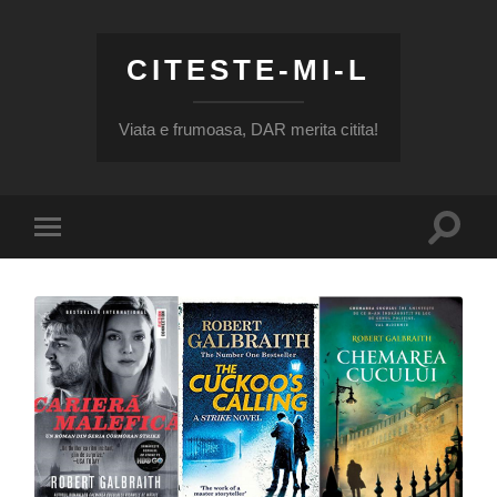
CITESTE-MI-L
Viata e frumoasa, DAR merita citita!
Toggle
Toggle
search
mobile
field
menu