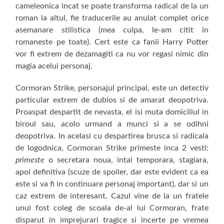
cameleonica incat se poate transforma radical de la un
roman la altul, fie traducerile au anulat complet orice
asemanare stilistica (mea culpa, le-am citit in
romaneste pe toate). Cert este ca fanii Harry Potter
vor fi extrem de dezamagiti ca nu vor regasi nimic din
magia acelui personaj.
Cormoran Strike, personajul principal, este un detectiv
particular extrem de dubios si de amarat deopotriva.
Proaspat despartit de nevasta, el isi muta domiciliul in
biroul sau, acolo urmand a munci si a se odihni
deopotriva. In acelasi cu despartirea brusca si radicala
de logodnica, Cormoran Strike primeste inca 2 vesti:
primeste
o secretara noua, intai temporara, stagiara,
apoi definitiva (scuze de spoiler, dar este evident ca ea
este si va fi in continuare personaj important), dar si un
caz extrem de interesant. Cazul vine de la un fratele
unui fost coleg de scoala de-al lui Cormoran, frate
disparut in imprejurari tragice si incerte pe vremea