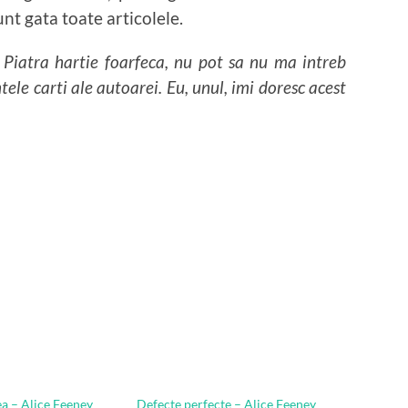
nt gata toate articolele.
 Piatra hartie foarfeca, nu pot sa nu ma intreb
tele carti ale autoarei. Eu, unul, imi doresc acest
ea – Alice Feeney
Defecte perfecte – Alice Feeney