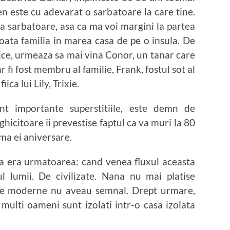
 este cu adevarat o sarbatoare la care tine.
 sarbatoare, asa ca ma voi margini la partea
toata familia in marea casa de pe o insula. De
fiice, urmeaza sa mai vina Conor, un tanar care
r fi fost membru al familie, Frank, fostul sot al
iica lui Lily, Trixie.
nt importante superstitiile, este demn de
hicitoare ii prevestise faptul ca va muri la 80
ima ei aniversare.
a era urmatoarea: cand venea fluxul aceasta
l lumii. De civilizate. Nana nu mai platise
bile moderne nu aveau semnal. Drept urmare,
multi oameni sunt izolati intr-o casa izolata