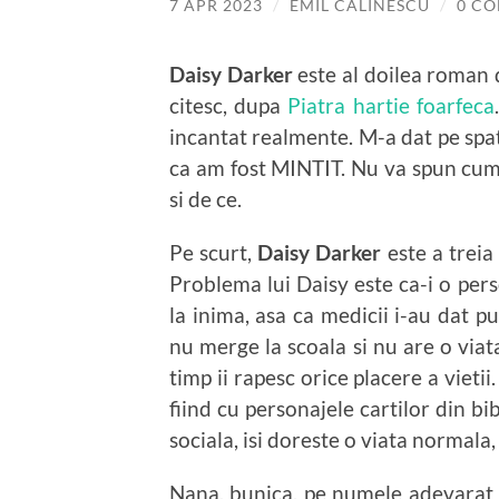
7 APR 2023
/
EMIL CALINESCU
/
0 C
Daisy Darker
este al doilea roman 
citesc, dupa
Piatra hartie foarfeca
incantat realmente. M-a dat pe spat
ca am fost MINTIT. Nu va spun cum s
si de ce.
Pe scurt,
Daisy Darker
este a treia 
Problema lui Daisy este ca-i o per
la inima, asa ca medicii i-au dat pu
nu merge la scoala si nu are o viat
timp ii rapesc orice placere a vietii
fiind cu personajele cartilor din bib
sociala, isi doreste o viata normala,
Nana, bunica, pe numele adevarat 