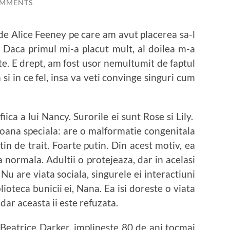
OMMENTS
de Alice Feeney pe care am avut placerea sa-l
. Daca primul mi-a placut mult, al doilea m-a
e. E drept, am fost usor nemultumit de faptul
i in ce fel, insa va veti convinge singuri cum
fiica a lui Nancy. Surorile ei sunt Rose si Lily.
soana speciala: are o malformatie congenitala
tin de trait. Foarte putin. Din acest motiv, ea
a normala. Adultii o protejeaza, dar in acelasi
. Nu are viata sociala, singurele ei interactiuni
lioteca bunicii ei, Nana. Ea isi doreste o viata
 dar aceasta ii este refuzata.
Beatrice Darker, implineste 80 de ani tocmai