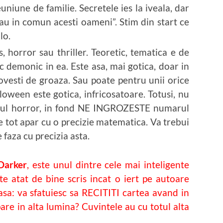
uniune de familie. Secretele ies la iveala, dar
u in comun acesti oameni”. Stim din start ce
lo.
, horror sau thriller. Teoretic, tematica e de
c demonic in ea. Este asa, mai gotica, doar in
vesti de groaza. Sau poate pentru unii orice
oween este gotica, infricosatoare. Totusi, nu
ntul horror, in fond NE INGROZESTE numarul
 tot apar cu o precizie matematica. Va trebui
e faza cu precizia asta.
Darker
, este unul dintre cele mai inteligente
ste atat de bine scris incat o iert pe autoare
asa: va sfatuiesc sa RECITITI cartea avand in
are in alta lumina? Cuvintele au cu totul alta