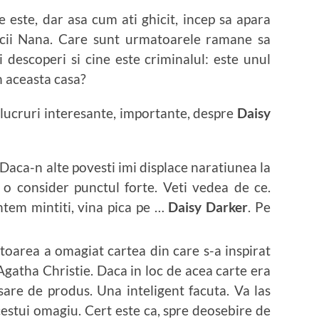
e este, dar asa cum ati ghicit, incep sa apara
nicii Nana. Care sunt urmatoarele ramane sa
ti descoperi si cine este criminalul: este unul
in aceasta casa?
 lucruri interesante, importante, despre
Daisy
 Daca-n alte povesti imi displace naratiunea la
 o consider punctul forte. Veti vedea de ce.
tem mintiti, vina pica pe …
Daisy Darker
. Pe
toarea a omagiat cartea din care s-a inspirat
 Agatha Christie. Daca in loc de acea carte era
are de produs. Una inteligent facuta. Va las
estui omagiu. Cert este ca, spre deosebire de