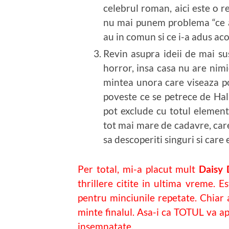
celebrul roman, aici este o re
nu mai punem problema “ce a
au in comun si ce i-a adus aco
Revin asupra ideii de mai sus
horror, insa casa nu are nimi
mintea unora care viseaza po
poveste ce se petrece de Hall
pot exclude cu totul eleme
tot mai mare de cadavre, care
sa descoperiti singuri si care 
Per total, mi-a placut mult
Daisy 
thrillere citite in ultima vreme. E
pentru minciunile repetate. Chiar 
minte finalul. Asa-i ca TOTUL va ap
insemnatate.