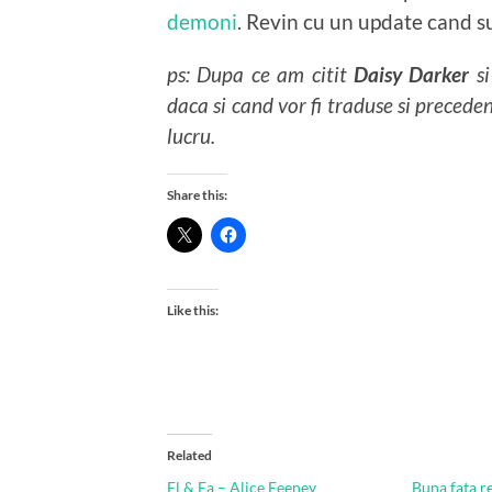
demoni
. Revin cu un update cand su
ps: Dupa ce am citit
Daisy Darker
si
daca si cand vor fi traduse si preceden
lucru.
Share this:
Like this:
Related
El & Ea – Alice Feeney
Buna fata r