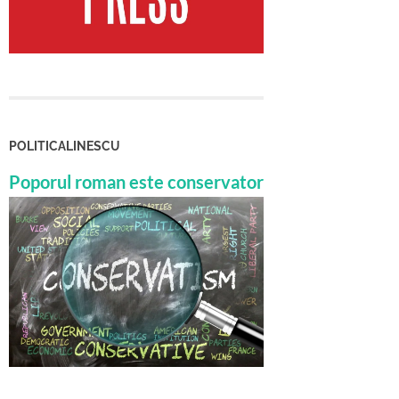
POLITICALINESCU
Poporul roman este conservator