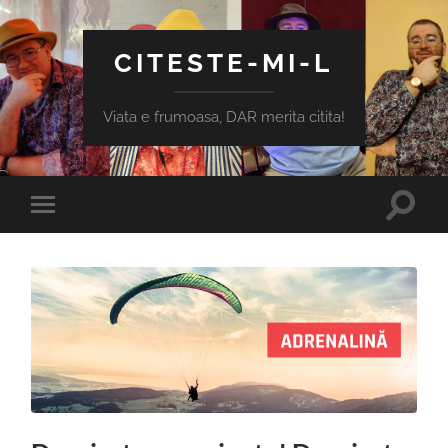
CITESTE-MI-L
Viata e frumoasa, DAR merita citita!
Toggle
Toggle
search
mobile
field
menu