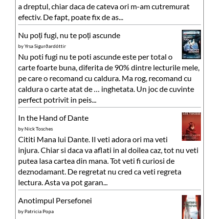
a dreptul, chiar daca de cateva ori m-am cutremurat
efectiv. De fapt, poate fix de as...
Nu poți fugi, nu te poți ascunde
by
Yrsa Sigurðardóttir
Nu poti fugi nu te poti ascunde este per total o
carte foarte buna, diferita de 90% dintre lecturile mele,
pe care o recomand cu caldura. Ma rog, recomand cu
caldura o carte atat de … inghetata. Un joc de cuvinte
perfect potrivit in peis...
In the Hand of Dante
by
Nick Tosches
Cititi Mana lui Dante. Il veti adora ori ma veti
injura. Chiar si daca va aflati in al doilea caz, tot nu veti
putea lasa cartea din mana. Tot veti fi curiosi de
deznodamant. De regretat nu cred ca veti regreta
lectura. Asta va pot garan...
Anotimpul Persefonei
by
Patricia Popa