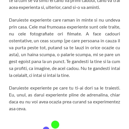
te la cum se va simti el cand va primi cadoul, cand va trai
acea experienta si, ulterior, cand si-o va aminti.
Daruieste experiente care raman in minte si nu undeva
prin casa. Cele mai frumoasa experiente sunt cele traite,
nu cele fotografiate ori filmate. A face cadouri
ostentative, un ceas scump (pe care persoana in cauza il
va purta peste tot, putand sa te lauzi in orice ocazie cu
asta), un haina scumpa, o palarie scumpa, mi se pare un
gest egoist pana la un punct. Te gandesti la tine si la cum
sa profiti, ca imagine, de acel cadou. Nu te gandesti intai
la celalalt, ci intai si intai la tine.
Daruieste experiente pe care tu ti-ai dori sa le traiesti.
Eu, unul, as darui experiente pline de adrenalina, chiar
daca eu nu voi avea ocazia prea curand sa experimentez
asa ceva.