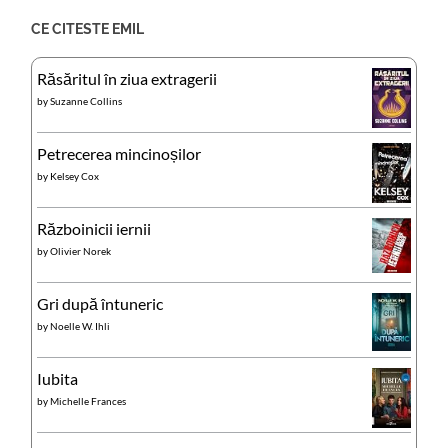
CE CITESTE EMIL
Răsăritul în ziua extragerii
by
Suzanne Collins
Petrecerea mincinoșilor
by
Kelsey Cox
Războinicii iernii
by
Olivier Norek
Gri după întuneric
by
Noelle W. Ihli
Iubita
by
Michelle Frances