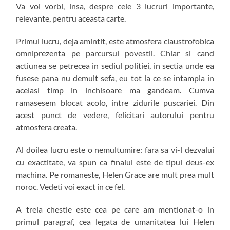
Va voi vorbi, insa, despre cele 3 lucruri importante,
relevante, pentru aceasta carte.
Primul lucru, deja amintit, este atmosfera claustrofobica
omniprezenta pe parcursul povestii. Chiar si cand
actiunea se petrecea in sediul politiei, in sectia unde ea
fusese pana nu demult sefa, eu tot la ce se intampla in
acelasi timp in inchisoare ma gandeam. Cumva
ramasesem blocat acolo, intre zidurile puscariei. Din
acest punct de vedere, felicitari autorului pentru
atmosfera creata.
Al doilea lucru este o nemultumire: fara sa vi-l dezvalui
cu exactitate, va spun ca finalul este de tipul deus-ex
machina. Pe romaneste, Helen Grace are mult prea mult
noroc. Vedeti voi exact in ce fel.
A treia chestie este cea pe care am mentionat-o in
primul paragraf, cea legata de umanitatea lui Helen