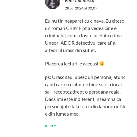
Emil Calinescu
28 Jul 2024 at 02:07
Eu nu tin neaparat cu cineva. Eu citesc
un roman CRIME pt a vedea cine e
criminalul, cum a fost elucidata crima.
Uneori ADOR detectivul care afla,
alteori il urasc din suflet.
Placerea lecturii e aceeasi
ps: Urasc sau iubesc un personaj atunci
cand cartea e atat de bine scrisa incat
sa-l receptez drept o persoana reala.
Daca imi este indiferent inseamna ca
personajul e fake, ca e din laborator. Nu
e din lumea mea.
REPLY