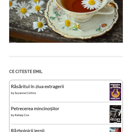
CE CITESTE EMIL
Răsăritul în ziua extragerii
by
Suzanne Collins
Petrecerea mincinoșilor
by
Kelsey Cox
Războinicii iernii