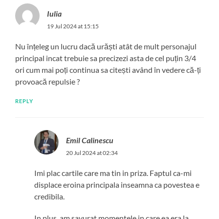
Iulia
19 Jul 2024 at 15:15
Nu înțeleg un lucru dacă urăști atât de mult personajul
principal incat trebuie sa precizezi asta de cel puțin 3/4
ori cum mai poți continua sa citești având în vedere că-ți
provoacă repulsie ?
REPLY
Emil Calinescu
20 Jul 2024 at 02:34
Imi plac cartile care ma tin in priza. Faptul ca-mi
displace eroina principala inseamna ca povestea e
credibila.
In plus, am savurat momentele in care ea era la