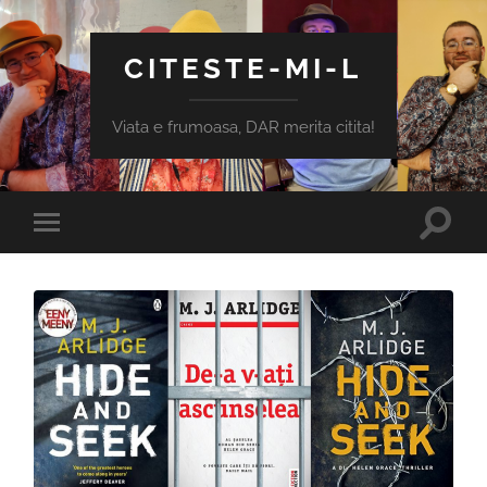
CITESTE-MI-L
Viata e frumoasa, DAR merita citita!
Toggle
Toggle
search
mobile
field
menu