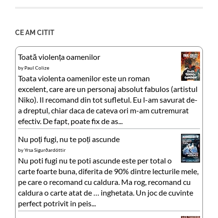
CE AM CITIT
Toată violența oamenilor
by
Paul Colize
Toata violenta oamenilor este un roman
excelent, care are un personaj absolut fabulos (artistul
Niko). Il recomand din tot sufletul. Eu l-am savurat de-
a dreptul, chiar daca de cateva ori m-am cutremurat
efectiv. De fapt, poate fix de as...
Nu poți fugi, nu te poți ascunde
by
Yrsa Sigurðardóttir
Nu poti fugi nu te poti ascunde este per total o
carte foarte buna, diferita de 90% dintre lecturile mele,
pe care o recomand cu caldura. Ma rog, recomand cu
caldura o carte atat de … inghetata. Un joc de cuvinte
perfect potrivit in peis...