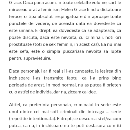
Grace. Daca pana acum, in toate celelalte volume, cartile
miroseau urat a feminism, Helen Grace fiind o dictatoare
feroce, o tipa absolut respingatoare din aproape toate
punctele de vedere, de aceasta data ea dovedeste ca
este umana. E drept, ea dovedeste ca se adapteaza, ca
poate discuta, daca este nevoita, cu criminali, hoti ori
prostituate (toti de sex feminin, in acest caz). Ea nu mai
este sefa, este o simpla puscariasa nevoita sa lupte
pentru supravietuire.
Daca personajul ar fi real si l-as cunoaste, la iesirea din
inchisoare i-as transmite faptul ca i-a prins bine
perioada de arest. In mod normal, nu as putea fi prieten
cu o astfel de individa, dar na, ziceam ca idee.
Altfel, ca preferinta personala, criminalul in serie este
unul dintre cei mai soft criminali din intreaga … serie
(repetitie intentionata). E drept, se descurca si el/ea cum
putea, ca na, in inchisoare nu te poti desfasura cum iti