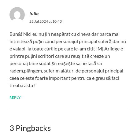
Iulia
28 Jul 2024 at 10:43
Bună! Nici eu nu țin neapărat cu cineva dar parca ma
întristează puțin când personajul principal suferă dar nu
e valabil la toate cărțile pe care le-am citit !Mj Arlidge e
printre puțini scriitori care au reușit să creeze un
personaj bine sudat și reușește sa ne facă sa
radem,plângem, suferim alături de personajul principal
ceea ce este foarte important pentru ca e greu să faci
treaba asta !
REPLY
3 Pingbacks