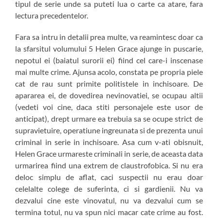
tipul de serie unde sa puteti lua o carte ca atare, fara
lectura precedentelor.
Fara sa intru in detalii prea multe, va reamintesc doar ca
la sfarsitul volumului 5 Helen Grace ajunge in puscarie,
nepotul ei (baiatul surorii ei) fiind cel care-i inscenase
mai multe crime. Ajunsa acolo, constata pe propria piele
cat de rau sunt primite politistele in inchisoare. De
apararea ei, de dovedirea nevinovatiei, se ocupau altii
(vedeti voi cine, daca stiti personajele este usor de
anticipat), drept urmare ea trebuia sa se ocupe strict de
supravietuire, operatiune ingreunata si de prezenta unui
criminal in serie in inchisoare. Asa cum v-ati obisnuit,
Helen Grace urmareste criminali in serie, de aceasta data
urmarirea fiind una extrem de claustrofobica. Si nu era
deloc simplu de aflat, caci suspectii nu erau doar
celelalte colege de suferinta, ci si gardienii. Nu va
dezvalui cine este vinovatul, nu va dezvalui cum se
termina totul, nu va spun nici macar cate crime au fost.