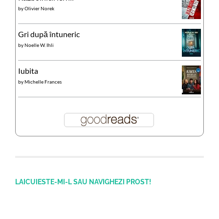
by
Olivier Norek
Gri după întuneric
by
Noelle W. Ihli
Iubita
by
Michelle Frances
LAICUIESTE-MI-L SAU NAVIGHEZI PROST!