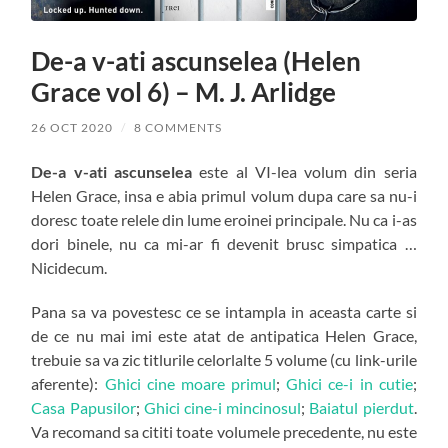
De-a v-ati ascunselea (Helen
Grace vol 6) – M. J. Arlidge
26 OCT 2020
/
8 COMMENTS
De-a v-ati ascunselea
este al VI-lea volum din seria
Helen Grace, insa e abia primul volum dupa care sa nu-i
doresc toate relele din lume eroinei principale. Nu ca i-as
dori binele, nu ca mi-ar fi devenit brusc simpatica …
Nicidecum.
Pana sa va povestesc ce se intampla in aceasta carte si
de ce nu mai imi este atat de antipatica Helen Grace,
trebuie sa va zic titlurile celorlalte 5 volume (cu link-urile
aferente):
Ghici cine moare primul
;
Ghici ce-i in cutie
;
Casa Papusilor
;
Ghici cine-i mincinosul
;
Baiatul pierdut
.
Va recomand sa cititi toate volumele precedente, nu este