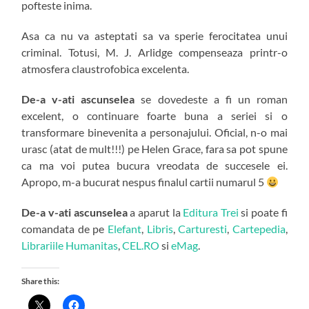
pofteste inima.
Asa ca nu va asteptati sa va sperie ferocitatea unui
criminal. Totusi, M. J. Arlidge compenseaza printr-o
atmosfera claustrofobica excelenta.
De-a v-ati ascunselea
se dovedeste a fi un roman
excelent, o continuare foarte buna a seriei si o
transformare binevenita a personajului. Oficial, n-o mai
urasc (atat de mult!!!) pe Helen Grace, fara sa pot spune
ca ma voi putea bucura vreodata de succesele ei.
Apropo, m-a bucurat nespus finalul cartii numarul 5
De-a v-ati ascunselea
a aparut la
Editura Trei
si poate fi
comandata de pe
Elefant
,
Libris
,
Carturesti
,
Cartepedia
,
Librariile Humanitas
,
CEL.RO
si
eMag
.
Share this: