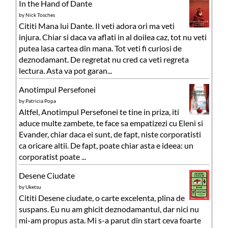
In the Hand of Dante
by
Nick Tosches
Cititi Mana lui Dante. Il veti adora ori ma veti
injura. Chiar si daca va aflati in al doilea caz, tot nu veti
putea lasa cartea din mana. Tot veti fi curiosi de
deznodamant. De regretat nu cred ca veti regreta
lectura. Asta va pot garan...
Anotimpul Persefonei
by
Patricia Popa
Altfel, Anotimpul Persefonei te tine in priza, iti
aduce multe zambete, te face sa empatizezi cu Eleni si
Evander, chiar daca ei sunt, de fapt, niste corporatisti
ca oricare altii. De fapt, poate chiar asta e ideea: un
corporatist poate ...
Desene Ciudate
by
Uketsu
Cititi Desene ciudate, o carte excelenta, plina de
suspans. Eu nu am ghicit deznodamantul, dar nici nu
mi-am propus asta. Mi s-a parut din start ceva foarte