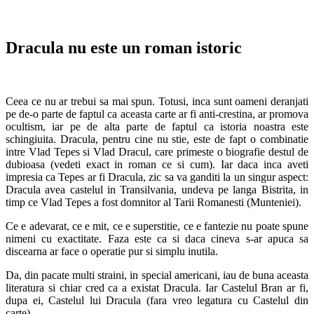
Dracula nu este un roman istoric
Ceea ce nu ar trebui sa mai spun. Totusi, inca sunt oameni deranjati
pe de-o parte de faptul ca aceasta carte ar fi anti-crestina, ar promova
ocultism, iar pe de alta parte de faptul ca istoria noastra este
schingiuita. Dracula, pentru cine nu stie, este de fapt o combinatie
intre Vlad Tepes si Vlad Dracul, care primeste o biografie destul de
dubioasa (vedeti exact in roman ce si cum). Iar daca inca aveti
impresia ca Tepes ar fi Dracula, zic sa va ganditi la un singur aspect:
Dracula avea castelul in Transilvania, undeva pe langa Bistrita, in
timp ce Vlad Tepes a fost domnitor al Tarii Romanesti (Munteniei).
Ce e adevarat, ce e mit, ce e superstitie, ce e fantezie nu poate spune
nimeni cu exactitate. Faza este ca si daca cineva s-ar apuca sa
discearna ar face o operatie pur si simplu inutila.
Da, din pacate multi straini, in special americani, iau de buna aceasta
literatura si chiar cred ca a existat Dracula. Iar Castelul Bran ar fi,
dupa ei, Castelul lui Dracula (fara vreo legatura cu Castelul din
carte).