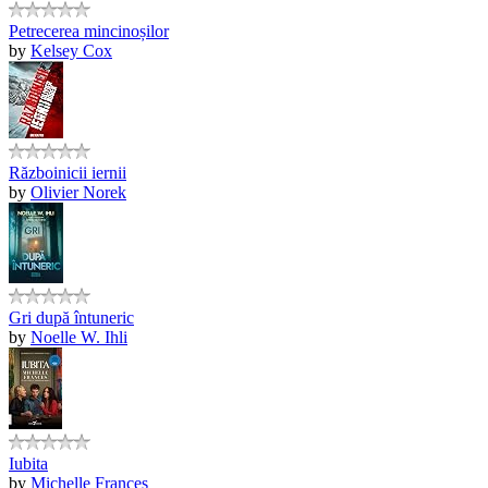
Petrecerea mincinoșilor
by
Kelsey Cox
Războinicii iernii
by
Olivier Norek
Gri după întuneric
by
Noelle W. Ihli
Iubita
by
Michelle Frances