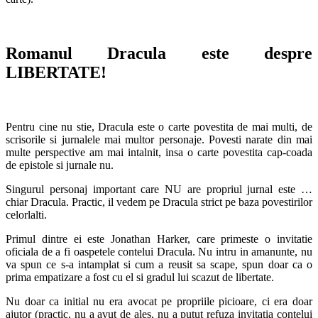
Romanul Dracula este despre
LIBERTATE!
Pentru cine nu stie, Dracula este o carte povestita de mai multi, de
scrisorile si jurnalele mai multor personaje. Povesti narate din mai
multe perspective am mai intalnit, insa o carte povestita cap-coada
de epistole si jurnale nu.
Singurul personaj important care NU are propriul jurnal este …
chiar Dracula. Practic, il vedem pe Dracula strict pe baza povestirilor
celorlalti.
Primul dintre ei este Jonathan Harker, care primeste o invitatie
oficiala de a fi oaspetele contelui Dracula. Nu intru in amanunte, nu
va spun ce s-a intamplat si cum a reusit sa scape, spun doar ca o
prima empatizare a fost cu el si gradul lui scazut de libertate.
Nu doar ca initial nu era avocat pe propriile picioare, ci era doar
ajutor (practic, nu a avut de ales, nu a putut refuza invitatia contelui