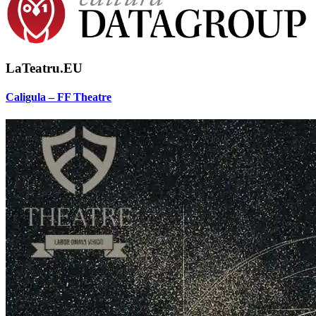
LaTeatru.EU
Caligula – FF Theatre