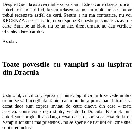
Despre Dracula as avea multe sa va spun. Este o carte clasica, oricati
hateri ar fi in jurul ei, iar eu urlasem acum nu mult timp ca nu ar
trebui recenzate astfel de carti. Pentru a nu ma contrazice, nu voi
RECENZA aceasta carte, ci voi spune 3 chestii personale vizavi de
carte. Sunt pe un blog, nu pe un site, drept urmare nu dau verdicte
oficiale, clare, cartilor.
Asadar:
Toate povestile cu vampiri s-au inspirat
din Dracula
Usturoiul, crucifixul, tepusa in inima, faptul ca nu li se vede umbra
ori nu se vad in oglinda, faptul ca nu pot intra prima oara intr-o casa
decat daca sunt expres invitati de catre cineva din casa – toate
acestea, considerate deja stiute, vin de la Dracula. E drept, unii
autori sunt originali si adauga ceva de la ei, ori scot ceva de la ei.
Vampiri lor sunt mai prietenosi, nu se sperie de usturoi ori, cine stie,
sunt credinciosi.