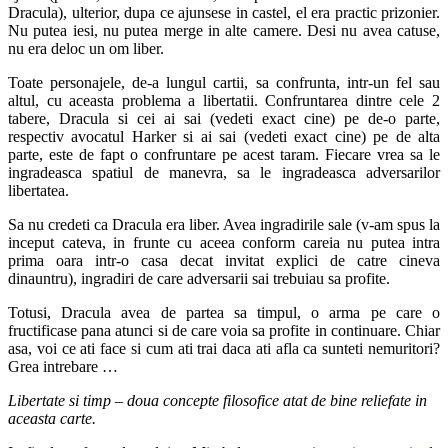
Dracula), ulterior, dupa ce ajunsese in castel, el era practic prizonier.
Nu putea iesi, nu putea merge in alte camere. Desi nu avea catuse,
nu era deloc un om liber.
Toate personajele, de-a lungul cartii, sa confrunta, intr-un fel sau
altul, cu aceasta problema a libertatii. Confruntarea dintre cele 2
tabere, Dracula si cei ai sai (vedeti exact cine) pe de-o parte,
respectiv avocatul Harker si ai sai (vedeti exact cine) pe de alta
parte, este de fapt o confruntare pe acest taram. Fiecare vrea sa le
ingradeasca spatiul de manevra, sa le ingradeasca adversarilor
libertatea.
Sa nu credeti ca Dracula era liber. Avea ingradirile sale (v-am spus la
inceput cateva, in frunte cu aceea conform careia nu putea intra
prima oara intr-o casa decat invitat explici de catre cineva
dinauntru), ingradiri de care adversarii sai trebuiau sa profite.
Totusi, Dracula avea de partea sa timpul, o arma pe care o
fructificase pana atunci si de care voia sa profite in continuare. Chiar
asa, voi ce ati face si cum ati trai daca ati afla ca sunteti nemuritori?
Grea intrebare …
Libertate si timp – doua concepte filosofice atat de bine reliefate in
aceasta carte.