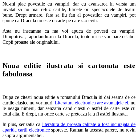
Nu-mi plac povestile cu vampiri, dar cu avansarea in varsta am
invatat sa nu mai refuz cartile, filmele ori spectacolele de teatru
bune. Drept urmare, fara sa fiu fan al povestilor cu vampiri, pot
spune ca Dracula nu este o carte pe care s-o eviti.
Asta nu inseamna ca ma voi apuca de povesti cu vampiri.
Dimpotriva, raportandu-ma la Dracula, toate mi se vor parea slabe.
Copii proaste ale originalului.
Noua editie ilustrata si cartonata este
fabuloasa
Dupa ce citesti noua editie a romanului Dracula iti dai seama de ce
cartile clasice nu vor muri.
Literatura electronica are avantajele ei
, nu
le neaga nimeni, dar senzatia cand citesti o astfel de carte este cu
totul alta. E drept, nu orice carte se preteaza la a fi astfel ilustrata.
In plus, senzatia ca
literatura de proasta calitate a fost incurajata de
aparitia cartii electronice
sporeste. Raman la aceasta parere, nu revin
asupra argumentatiei.