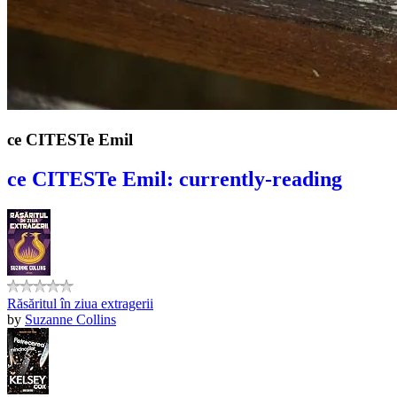
ce CITESTe Emil
ce CITESTe Emil: currently-reading
Răsăritul în ziua extragerii
by
Suzanne Collins