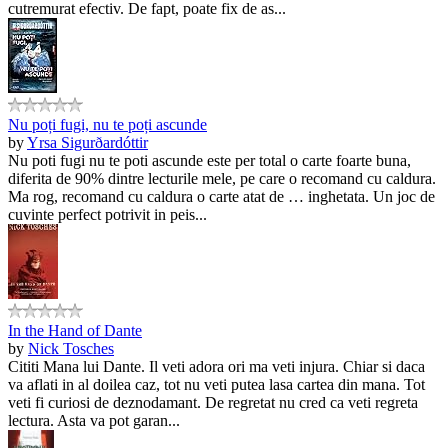
cutremurat efectiv. De fapt, poate fix de as...
Nu poți fugi, nu te poți ascunde
by
Yrsa Sigurðardóttir
Nu poti fugi nu te poti ascunde este per total o carte foarte buna,
diferita de 90% dintre lecturile mele, pe care o recomand cu caldura.
Ma rog, recomand cu caldura o carte atat de … inghetata. Un joc de
cuvinte perfect potrivit in peis...
In the Hand of Dante
by
Nick Tosches
Cititi Mana lui Dante. Il veti adora ori ma veti injura. Chiar si daca
va aflati in al doilea caz, tot nu veti putea lasa cartea din mana. Tot
veti fi curiosi de deznodamant. De regretat nu cred ca veti regreta
lectura. Asta va pot garan...