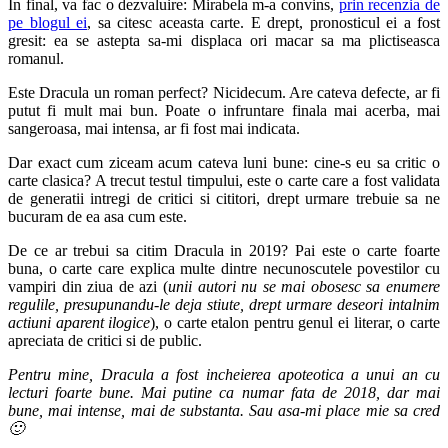
In final, va fac o dezvaluire: Mirabela m-a convins,
prin recenzia de
pe blogul ei
, sa citesc aceasta carte. E drept, pronosticul ei a fost
gresit: ea se astepta sa-mi displaca ori macar sa ma plictiseasca
romanul.
Este Dracula un roman perfect? Nicidecum. Are cateva defecte, ar fi
putut fi mult mai bun. Poate o infruntare finala mai acerba, mai
sangeroasa, mai intensa, ar fi fost mai indicata.
Dar exact cum ziceam acum cateva luni bune: cine-s eu sa critic o
carte clasica? A trecut testul timpului, este o carte care a fost validata
de generatii intregi de critici si cititori, drept urmare trebuie sa ne
bucuram de ea asa cum este.
De ce ar trebui sa citim Dracula in 2019? Pai este o carte foarte
buna, o carte care explica multe dintre necunoscutele povestilor cu
vampiri din ziua de azi (
unii autori nu se mai obosesc sa enumere
regulile, presupunandu-le deja stiute, drept urmare deseori intalnim
actiuni aparent ilogice
), o carte etalon pentru genul ei literar, o carte
apreciata de critici si de public.
Pentru mine, Dracula a fost incheierea apoteotica a unui an cu
lecturi foarte bune. Mai putine ca numar fata de 2018, dar mai
bune, mai intense, mai de substanta. Sau asa-mi place mie sa cred
🙂