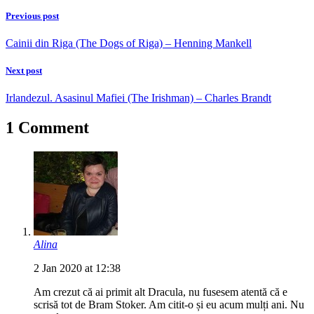
Previous post
Cainii din Riga (The Dogs of Riga) – Henning Mankell
Next post
Irlandezul. Asasinul Mafiei (The Irishman) – Charles Brandt
1 Comment
Alina
2 Jan 2020 at 12:38
Am crezut că ai primit alt Dracula, nu fusesem atentă că e
scrisă tot de Bram Stoker. Am citit-o și eu acum mulți ani. Nu