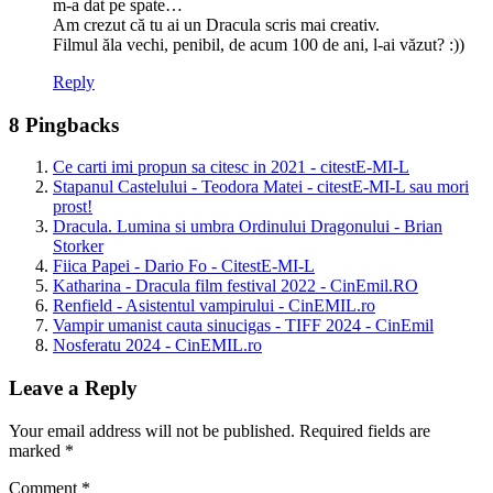
m-a dat pe spate…
Am crezut că tu ai un Dracula scris mai creativ.
Filmul ăla vechi, penibil, de acum 100 de ani, l-ai văzut? :))
Reply
8 Pingbacks
Ce carti imi propun sa citesc in 2021 - citestE-MI-L
Stapanul Castelului - Teodora Matei - citestE-MI-L sau mori
prost!
Dracula. Lumina si umbra Ordinului Dragonului - Brian
Storker
Fiica Papei - Dario Fo - CitestE-MI-L
Katharina - Dracula film festival 2022 - CinEmil.RO
Renfield - Asistentul vampirului - CinEMIL.ro
Vampir umanist cauta sinucigas - TIFF 2024 - CinEmil
Nosferatu 2024 - CinEMIL.ro
Leave a Reply
Your email address will not be published.
Required fields are
marked
*
Comment
*