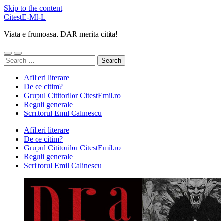
Skip to the content
CitestE-MI-L
Viata e frumoasa, DAR merita citita!
Toggle
Toggle
Search
mobile
search
for:
menu
field
Afilieri literare
De ce citim?
Grupul Cititorilor CitestEmil.ro
Reguli generale
Scriitorul Emil Calinescu
Afilieri literare
De ce citim?
Grupul Cititorilor CitestEmil.ro
Reguli generale
Scriitorul Emil Calinescu