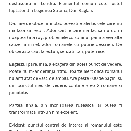
desfasoara in Londra. Elementul comun este fostul
luptator din Legiunea Straina, Dan Raglan.
Da, mie de obicei imi plac povestile alerte, cele care nu
ma lasa sa respir. Ador cartile care ma fac sa nu dorm
noaptea (ma rog, problemele cu somnul par a a vea alte
cauze la mine), ador romanele cu putine descrieri. De
obicei asta caut la lecturi, senzatii tari, puternice.
Englezul
pare, insa, a exagera din acest punct de vedere.
Poate nu m-ar deranja ritmul foarte alert daca romanul
nu ar fi atat de vast, de amplu. Are peste 400 de pagini si,
din punctul meu de vedere, contine vreo 2 romane si
jumatate.
Partea finala, din inchisoarea ruseasca, ar putea fi
transformata intr-un film excelent.
Evident, punctul central de interes al romanului este