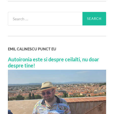
Search
for:
EMIL CALINESCU PUNCT EU
Autoironia este si despre ceilalti, nu doar
despre tine!