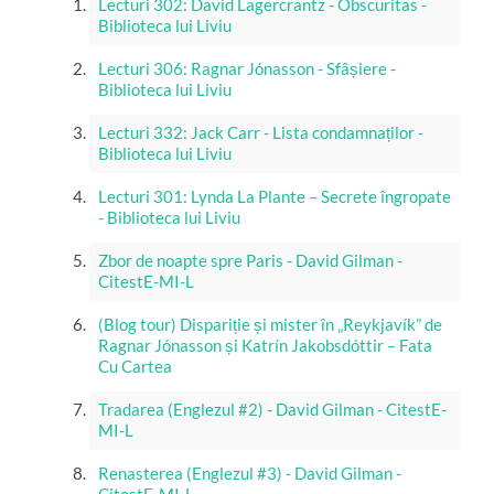
Lecturi 302: David Lagercrantz - Obscuritas -
Biblioteca lui Liviu
Lecturi 306: Ragnar Jónasson - Sfâșiere -
Biblioteca lui Liviu
Lecturi 332: Jack Carr - Lista condamnaților -
Biblioteca lui Liviu
Lecturi 301: Lynda La Plante – Secrete îngropate
- Biblioteca lui Liviu
Zbor de noapte spre Paris - David Gilman -
CitestE-MI-L
(Blog tour) Dispariție și mister în „Reykjavík” de
Ragnar Jónasson și Katrín Jakobsdóttir – Fata
Cu Cartea
Tradarea (Englezul #2) - David Gilman - CitestE-
MI-L
Renasterea (Englezul #3) - David Gilman -