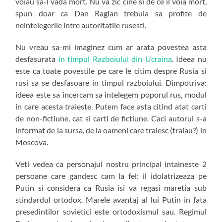
voiau sa-l vada mort. Nu va zic cine si de ce il voia mort,
spun doar ca Dan Raglan trebuia sa profite de
neintelegerile intre autoritatile rusesti.
Nu vreau sa-mi imaginez cum ar arata povestea asta
desfasurata
in timpul Razboiului din Ucraina
. Ideea nu
este ca toate povestile pe care le citim despre Rusia si
rusi sa se desfasoare in timpul razboiului. Dimpotriva:
ideea este sa incercam sa intelegem poporul rus, modul
in care acesta traieste. Putem face asta citind atat carti
de non-fictiune, cat si carti de fictiune. Caci autorul s-a
informat de la sursa, de la oameni care traiesc (traiau?) in
Moscova.
Veti vedea ca personajul nostru principal intalneste 2
persoane care gandesc cam la fel: il idolatrizeaza pe
Putin si considera ca Rusia isi va regasi maretia sub
stindardul ortodox. Marele avantaj al lui Putin in fata
presedintilor sovietici este ortodoxismul sau. Regimul