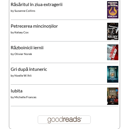
Răsăritul în ziua extragerii
by
Suzanne Collins
Petrecerea mincinoșilor
by
Kelsey Cox
Războinicii iernii
by
Olivier Norek
Gri după întuneric
by
Noelle W. Ihli
Iubita
by
Michelle Frances