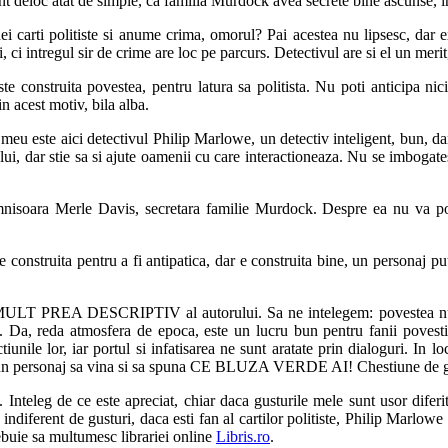
t deloc atat de simple, ca familia Murdock avea secrete bine ascunse, in
unei carti politiste si anume crima, omorul? Pai acestea nu lipsesc, dar 
i intregul sir de crime are loc pe parcurs. Detectivul are si el un merit,
e construita povestea, pentru latura sa politista. Nu poti anticipa nici
in acest motiv, bila alba.
 meu este aici detectivul Philip Marlowe, un detectiv inteligent, bun, d
tul lui, dar stie sa si ajute oamenii cu care interactioneaza. Nu se imbog
domnisoara Merle Davis, secretara familie Murdock. Despre ea nu va po
construita pentru a fi antipatica, dar e construita bine, un personaj pu
lul MULT PREA DESCRIPTIV al autorului. Sa ne intelegem: povestea nu 
. Da, reda atmosfera de epoca, este un lucru bun pentru fanii povestil
actiunile lor, iar portul si infatisarea ne sunt aratate prin dialog
ersonaj sa vina si sa spuna CE BLUZA VERDE AI! Chestiune de gu
e. Inteleg de ce este apreciat, chiar daca gusturile mele sunt usor dife
, indiferent de gusturi, daca esti fan al cartilor politiste, Philip Marl
rebuie sa multumesc librariei online
Libris.ro
.