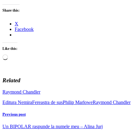
Share this:
X
Facebook
Like this:
Loading…
Related
Raymond Chandler
Editura Nemira
Fereastra de sus
Philip Marlowe
Raymond Chandler
Previous post
Un BIPOLAR raspunde la numele meu – Alina Jurj