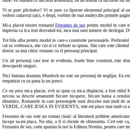
bune. Pe masura ce ancheta avanseaza, isi da seama ca lucrurile nu sun
Vi se pare plictisitor? Vi se pare ca lipseste elementul principal al 
vedem cadavrul (aici, e drept, vorbim de mai multe) din primele pagini, c
Mi-a placut enorm romanul
Fereastra de sus
pentru modul in care est
impresia ca ti-a fost dezvaluit tot, inca mai sunt mistere de dezlegat. D
Tot bila alba pentru modul in care-s construite personajele. Preferatul
cat sa vorbeasca, stie cui si ce trebuie sa spuna. Stie care este clien
doresc sa mai citesc romane cu el personaj principal.
Un alt personaj care iese in evidenta, foarte bine construit, este 
descoperiti singuri.
Nici batrana doamna Murdock nu este un personaj de neglijat. Ea este 
empatizat cu ea pana la un punct.
Ce nu prea mi-a placut, evit sa spun ca mi-a displacut, a fost sti
nevoia sa descrie amanuntit fiecare incapere, fiecare haina a omului
dinamice. Romanele in care personajele sunt descrise mai mult de 
VERDE, CARE IESEA IN EVIDENTA, mie-mi place mai mult ca un p
Fereastra de sus este un roman clasic al literaturii politiste american
incepe sa-mi placa. Nu stiu, o fi si chestie de obisnuinta. Cert este ca
Fereastra de sus, carte aparuta la noi la Editura Nemira, pentru care t