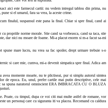
gropate, care vor iesi la suprafata.
exact aici este farmecul cartii: nu vedem intregul tablou din prima, nu
 pune si el umarul, fara sa vrea, la aceste crime.
cum finalul, suspansul este pana la final. Chiar si spre final, cand ai
ar cu propriile norme morale. Stie cand sa vorbeasca, cand sa taca, stie
ateste, dar nici nu moare de foame. Mi-a placut enorm si m-a facut sa-mi
t spune mare lucru, nu vrea sa fac spoiler, drept urmare trebuie s-o
ternic si care mie, cumva, mi-a devenit simpatica spre final. Adica am
avea momente moarte, nu te plictiseai, pur si simplu autorul simtea
or de epoca. Eu, unul, prefer cartile mai putin descriptive, cele mai
uri. In loc sa spuna naratorul omniscient ERA IMBRACATA CU O BLUZA
sturi.
rite. Poate, cu timpul, dupa ce voi citi mai multe astfel de romane, vor
owe este un personaj care cu siguranta iti va placea. Recomand cu caldura