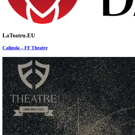
LaTeatru.EU
Caligula – FF Theatre