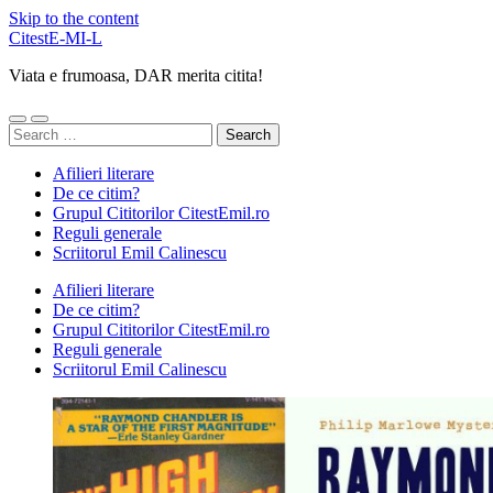
Skip to the content
CitestE-MI-L
Viata e frumoasa, DAR merita citita!
Toggle
Toggle
Search
mobile
search
for:
menu
field
Afilieri literare
De ce citim?
Grupul Cititorilor CitestEmil.ro
Reguli generale
Scriitorul Emil Calinescu
Afilieri literare
De ce citim?
Grupul Cititorilor CitestEmil.ro
Reguli generale
Scriitorul Emil Calinescu