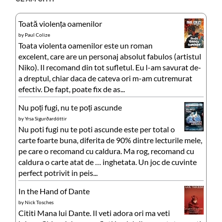
Toată violența oamenilor
by
Paul Colize
Toata violenta oamenilor este un roman
excelent, care are un personaj absolut fabulos (artistul
Niko). Il recomand din tot sufletul. Eu l-am savurat de-
a dreptul, chiar daca de cateva ori m-am cutremurat
efectiv. De fapt, poate fix de as...
Nu poți fugi, nu te poți ascunde
by
Yrsa Sigurðardóttir
Nu poti fugi nu te poti ascunde este per total o
carte foarte buna, diferita de 90% dintre lecturile mele,
pe care o recomand cu caldura. Ma rog, recomand cu
caldura o carte atat de … inghetata. Un joc de cuvinte
perfect potrivit in peis...
In the Hand of Dante
by
Nick Tosches
Cititi Mana lui Dante. Il veti adora ori ma veti