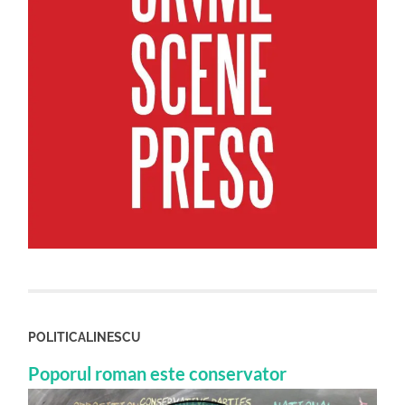
POLITICALINESCU
Poporul roman este conservator