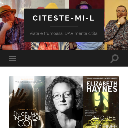
CITESTE-MI-L
Viata e frumoasa, DAR merita citita!
Toggle
Toggle
search
mobile
field
menu