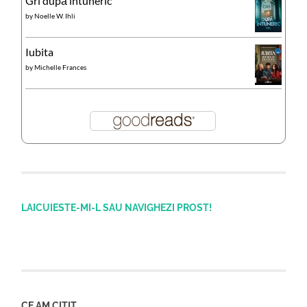
Gri după întuneric
by
Noelle W. Ihli
Iubita
by
Michelle Frances
LAICUIESTE-MI-L SAU NAVIGHEZI PROST!
CE AM CITIT