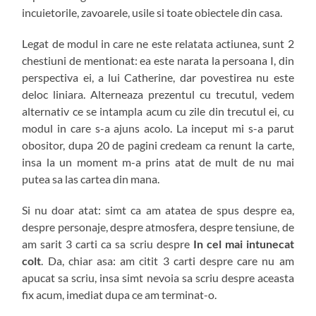
incuietorile, zavoarele, usile si toate obiectele din casa.
Legat de modul in care ne este relatata actiunea, sunt 2
chestiuni de mentionat: ea este narata la persoana I, din
perspectiva ei, a lui Catherine, dar povestirea nu este
deloc liniara. Alterneaza prezentul cu trecutul, vedem
alternativ ce se intampla acum cu zile din trecutul ei, cu
modul in care s-a ajuns acolo. La inceput mi s-a parut
obositor, dupa 20 de pagini credeam ca renunt la carte,
insa la un moment m-a prins atat de mult de nu mai
putea sa las cartea din mana.
Si nu doar atat: simt ca am atatea de spus despre ea,
despre personaje, despre atmosfera, despre tensiune, de
am sarit 3 carti ca sa scriu despre
In cel mai intunecat
colt
. Da, chiar asa: am citit 3 carti despre care nu am
apucat sa scriu, insa simt nevoia sa scriu despre aceasta
fix acum, imediat dupa ce am terminat-o.