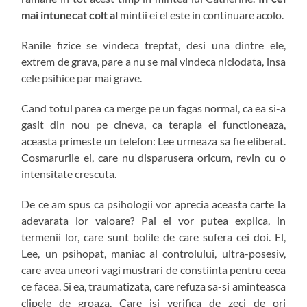
mai intunecat colt al
mintii ei el este in continuare acolo.
Ranile fizice se vindeca treptat, desi una dintre ele,
extrem de grava, pare a nu se mai vindeca niciodata, insa
cele psihice par mai grave.
Cand totul parea ca merge pe un fagas normal, ca ea si-a
gasit din nou pe cineva, ca terapia ei functioneaza,
aceasta primeste un telefon: Lee urmeaza sa fie eliberat.
Cosmarurile ei, care nu disparusera oricum, revin cu o
intensitate crescuta.
De ce am spus ca psihologii vor aprecia aceasta carte la
adevarata lor valoare? Pai ei vor putea explica, in
termenii lor, care sunt bolile de care sufera cei doi. El,
Lee, un psihopat, maniac al controlului, ultra-posesiv,
care avea uneori vagi mustrari de constiinta pentru ceea
ce facea. Si ea, traumatizata, care refuza sa-si aminteasca
clipele de groaza. Care isi verifica de zeci de ori