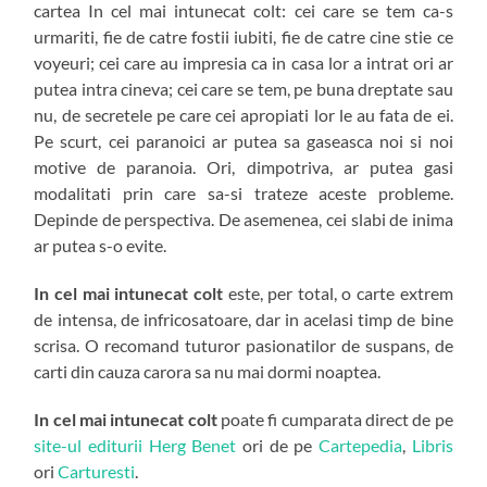
cartea In cel mai intunecat colt: cei care se tem ca-s
urmariti, fie de catre fostii iubiti, fie de catre cine stie ce
voyeuri; cei care au impresia ca in casa lor a intrat ori ar
putea intra cineva; cei care se tem, pe buna dreptate sau
nu, de secretele pe care cei apropiati lor le au fata de ei.
Pe scurt, cei paranoici ar putea sa gaseasca noi si noi
motive de paranoia. Ori, dimpotriva, ar putea gasi
modalitati prin care sa-si trateze aceste probleme.
Depinde de perspectiva. De asemenea, cei slabi de inima
ar putea s-o evite.
In cel mai intunecat colt
este, per total, o carte extrem
de intensa, de infricosatoare, dar in acelasi timp de bine
scrisa. O recomand tuturor pasionatilor de suspans, de
carti din cauza carora sa nu mai dormi noaptea.
In cel mai intunecat colt
poate fi cumparata direct de pe
site-ul editurii Herg Benet
ori de pe
Cartepedia
,
Libris
ori
Carturesti
.