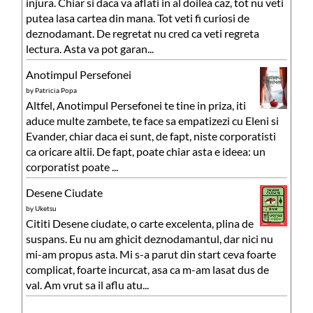
injura. Chiar si daca va aflati in al doilea caz, tot nu veti
putea lasa cartea din mana. Tot veti fi curiosi de
deznodamant. De regretat nu cred ca veti regreta
lectura. Asta va pot garan...
Anotimpul Persefonei
by
Patricia Popa
Altfel, Anotimpul Persefonei te tine in priza, iti
aduce multe zambete, te face sa empatizezi cu Eleni si
Evander, chiar daca ei sunt, de fapt, niste corporatisti
ca oricare altii. De fapt, poate chiar asta e ideea: un
corporatist poate ...
Desene Ciudate
by
Uketsu
Cititi Desene ciudate, o carte excelenta, plina de
suspans. Eu nu am ghicit deznodamantul, dar nici nu
mi-am propus asta. Mi s-a parut din start ceva foarte
complicat, foarte incurcat, asa ca m-am lasat dus de
val. Am vrut sa il aflu atu...