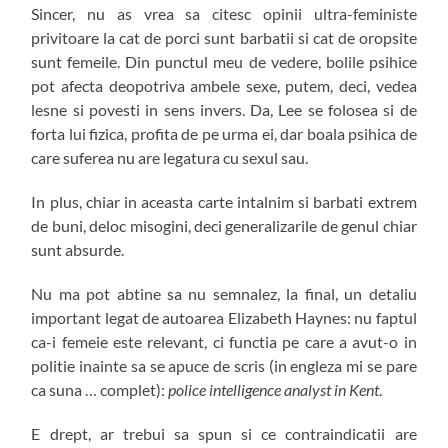
Sincer, nu as vrea sa citesc opinii ultra-feministe
privitoare la cat de porci sunt barbatii si cat de oropsite
sunt femeile. Din punctul meu de vedere, bolile psihice
pot afecta deopotriva ambele sexe, putem, deci, vedea
lesne si povesti in sens invers. Da, Lee se folosea si de
forta lui fizica, profita de pe urma ei, dar boala psihica de
care suferea nu are legatura cu sexul sau.
In plus, chiar in aceasta carte intalnim si barbati extrem
de buni, deloc misogini, deci generalizarile de genul chiar
sunt absurde.
Nu ma pot abtine sa nu semnalez, la final, un detaliu
important legat de autoarea Elizabeth Haynes: nu faptul
ca-i femeie este relevant, ci functia pe care a avut-o in
politie inainte sa se apuce de scris (in engleza mi se pare
ca suna … complet):
police intelligence analyst in Kent
.
E drept, ar trebui sa spun si ce contraindicatii are