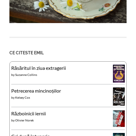
CE CITESTE EMIL
Răsăritul în ziua extragerii
by
Suzanne Collins
Petrecerea mincinoșilor
by
Kelsey Cox
Războinicii iernii
by
Olivier Norek