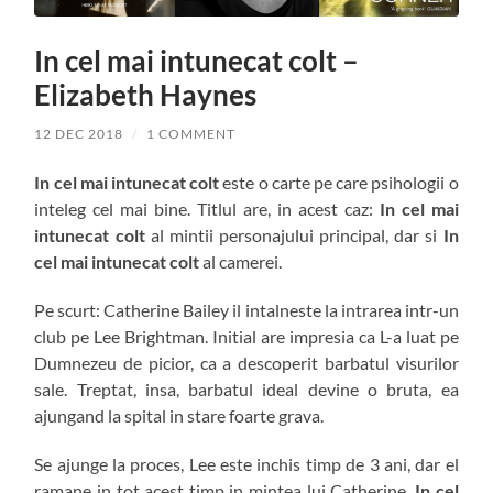
In cel mai intunecat colt –
Elizabeth Haynes
12 DEC 2018
/
1 COMMENT
In cel mai intunecat colt
este o carte pe care psihologii o
inteleg cel mai bine. Titlul are, in acest caz:
In cel mai
intunecat colt
al mintii personajului principal, dar si
In
cel mai intunecat colt
al camerei.
Pe scurt: Catherine Bailey il intalneste la intrarea intr-un
club pe Lee Brightman. Initial are impresia ca L-a luat pe
Dumnezeu de picior, ca a descoperit barbatul visurilor
sale. Treptat, insa, barbatul ideal devine o bruta, ea
ajungand la spital in stare foarte grava.
Se ajunge la proces, Lee este inchis timp de 3 ani, dar el
ramane in tot acest timp in mintea lui Catherine.
In cel