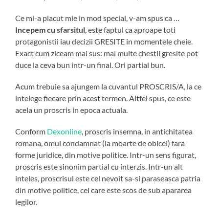
Ce mi-a placut mie in mod special, v-am spus ca …
Incepem cu sfarsitul
, este faptul ca aproape toti
protagonistii iau decizii GRESITE in momentele cheie.
Exact cum ziceam mai sus: mai multe chestii gresite pot
duce la ceva bun intr-un final. Ori partial bun.
Acum trebuie sa ajungem la cuvantul PROSCRIS/A, la ce
intelege fiecare prin acest termen. Altfel spus, ce este
acela un proscris in epoca actuala.
Conform
Dexonline
, proscris insemna, in antichitatea
romana, omul condamnat (la moarte de obicei) fara
forme juridice, din motive politice. Intr-un sens figurat,
proscris este sinonim partial cu interzis. Intr-un alt
inteles, proscrisul este cel nevoit sa-si paraseasca patria
din motive politice, cel care este scos de sub apararea
legilor.