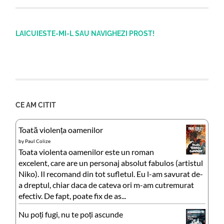
LAICUIESTE-MI-L SAU NAVIGHEZI PROST!
CE AM CITIT
Toată violența oamenilor
by
Paul Colize
Toata violenta oamenilor este un roman
excelent, care are un personaj absolut fabulos (artistul
Niko). Il recomand din tot sufletul. Eu l-am savurat de-
a dreptul, chiar daca de cateva ori m-am cutremurat
efectiv. De fapt, poate fix de as...
Nu poți fugi, nu te poți ascunde