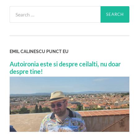
Search
for:
EMIL CALINESCU PUNCT EU
Autoironia este si despre ceilalti, nu doar
despre tine!