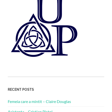
RECENT POSTS
Femeia care a mintit – Claire Douglas
Asistenta – Cristian Pistol