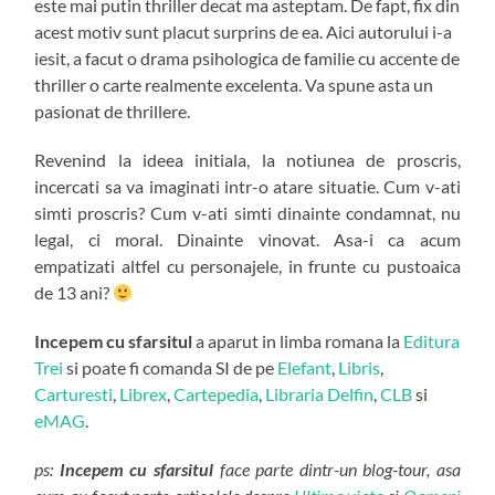
este mai putin thriller decat ma asteptam. De fapt, fix din
acest motiv sunt placut surprins de ea. Aici autorului i-a
iesit, a facut o drama psihologica de familie cu accente de
thriller o carte realmente excelenta. Va spune asta un
pasionat de thrillere.
Revenind la ideea initiala, la notiunea de proscris,
incercati sa va imaginati intr-o atare situatie. Cum v-ati
simti proscris? Cum v-ati simti dinainte condamnat, nu
legal, ci moral. Dinainte vinovat. Asa-i ca acum
empatizati altfel cu personajele, in frunte cu pustoaica
de 13 ani?
Incepem cu sfarsitul
a aparut in limba romana la
Editura
Trei
si poate fi comanda SI de pe
Elefant
,
Libris
,
Carturesti
,
Librex
,
Cartepedia
,
Libraria Delfin
,
CLB
si
eMAG
.
ps:
Incepem cu sfarsitul
face parte dintr-un blog-tour, asa