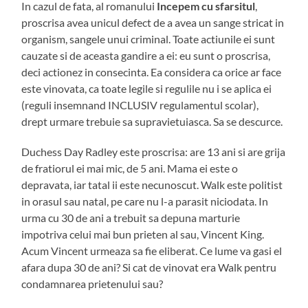
In cazul de fata, al romanului
Incepem cu sfarsitul
,
proscrisa avea unicul defect de a avea un sange stricat in
organism, sangele unui criminal. Toate actiunile ei sunt
cauzate si de aceasta gandire a ei: eu sunt o proscrisa,
deci actionez in consecinta. Ea considera ca orice ar face
este vinovata, ca toate legile si regulile nu i se aplica ei
(reguli insemnand INCLUSIV regulamentul scolar),
drept urmare trebuie sa supravietuiasca. Sa se descurce.
Duchess Day Radley este proscrisa: are 13 ani si are grija
de fratiorul ei mai mic, de 5 ani. Mama ei este o
depravata, iar tatal ii este necunoscut. Walk este politist
in orasul sau natal, pe care nu l-a parasit niciodata. In
urma cu 30 de ani a trebuit sa depuna marturie
impotriva celui mai bun prieten al sau, Vincent King.
Acum Vincent urmeaza sa fie eliberat. Ce lume va gasi el
afara dupa 30 de ani? Si cat de vinovat era Walk pentru
condamnarea prietenului sau?