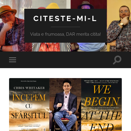
CITESTE-MI-L
Viata e frumoasa, DAR merita citita!
Toggle
Toggle
search
mobile
field
menu