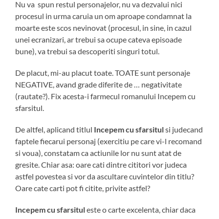
Nu va spun restul personajelor, nu va dezvalui nici
procesul in urma caruia un om aproape condamnat la
moarte este scos nevinovat (procesul, in sine, in cazul
unei ecranizari, ar trebui sa ocupe cateva episoade
bune), va trebui sa descoperiti singuri totul.
De placut, mi-au placut toate. TOATE sunt personaje
NEGATIVE, avand grade diferite de … negativitate
(rautate?). Fix acesta-i farmecul romanului Incepem cu
sfarsitul.
De altfel, aplicand titlul
Incepem cu sfarsitul
si judecand
faptele fiecarui personaj (exercitiu pe care vi-l recomand
si voua), constatam ca actiunile lor nu sunt atat de
gresite. Chiar asa: oare cati dintre cititori vor judeca
astfel povestea si vor da ascultare cuvintelor din titlu?
Oare cate carti pot fi citite, privite astfel?
Incepem cu sfarsitul
este o carte excelenta, chiar daca