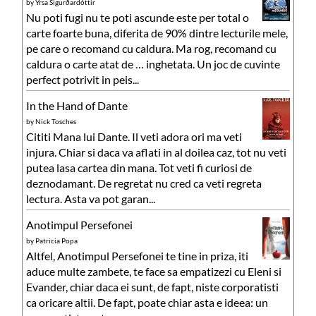
by
Yrsa Sigurðardóttir
Nu poti fugi nu te poti ascunde este per total o
carte foarte buna, diferita de 90% dintre lecturile mele,
pe care o recomand cu caldura. Ma rog, recomand cu
caldura o carte atat de … inghetata. Un joc de cuvinte
perfect potrivit in peis...
In the Hand of Dante
by
Nick Tosches
Cititi Mana lui Dante. Il veti adora ori ma veti
injura. Chiar si daca va aflati in al doilea caz, tot nu veti
putea lasa cartea din mana. Tot veti fi curiosi de
deznodamant. De regretat nu cred ca veti regreta
lectura. Asta va pot garan...
Anotimpul Persefonei
by
Patricia Popa
Altfel, Anotimpul Persefonei te tine in priza, iti
aduce multe zambete, te face sa empatizezi cu Eleni si
Evander, chiar daca ei sunt, de fapt, niste corporatisti
ca oricare altii. De fapt, poate chiar asta e ideea: un