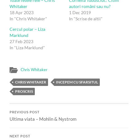
Toate fetele rele – Chris
Cornelia Tudusciuc: Citim
Whitaker
autori români sau nu?
18 Apr 2023
1 Dec 2019
In "Chris Whitaker"
In "Scrise de altii"
Cercul polar – Liza
Marklund
27 Feb 2023
In "Liza Marklund"
Chris Whitaker
CHRIS WHITAKER
INCEPEM CU SFARSITUL
PROSCRIS
PREVIOUS POST
Ultima viata – Mohlin & Nystrom
NEXT POST