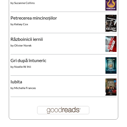
by
Suzanne Collins
Petrecerea mincinoșilor
by
Kelsey Cox
Războinicii iernii
by
Olivier Norek
Gri după întuneric
by
Noelle W. Ihli
Iubita
by
Michelle Frances