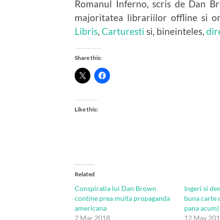
Romanul Inferno, scris de Dan Br
majoritatea librariilor offline si
Libris
,
Carturesti
si, bineinteles,
dir
Share this:
Like this:
Related
Conspiratia lui Dan Brown
Ingeri si d
contine prea multa propaganda
buna carte
americana
pana acum)
2 Mar 2018
12 May 20