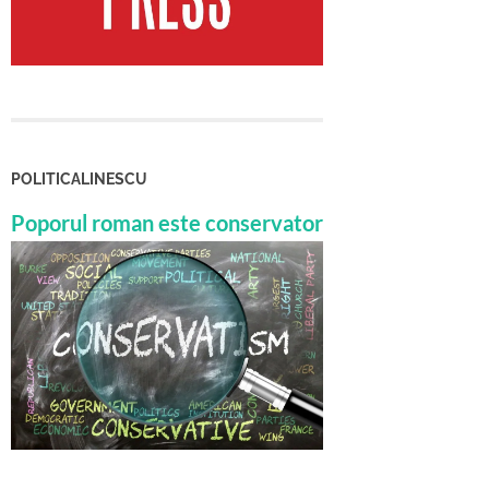
POLITICALINESCU
Poporul roman este conservator