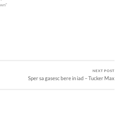
own"
NEXT POST
Sper sa gasesc bere in iad – Tucker Max