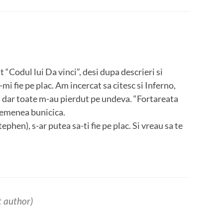
 “Codul lui Da vinci”, desi dupa descrieri si
-mi fie pe plac. Am incercat sa citesc si Inferno,
, dar toate m-au pierdut pe undeva. “Fortareata
asemenea bunicica.
ephen), s-ar putea sa-ti fie pe plac. Si vreau sa te
t author)