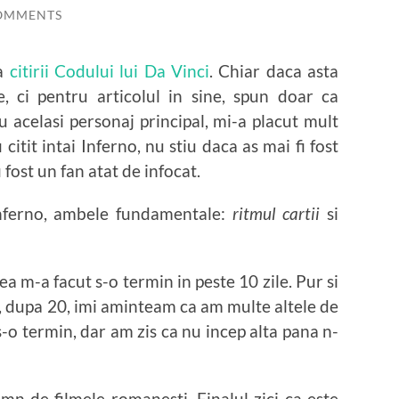
OMMENTS
 a
citirii Codului lui Da Vinci
. Chiar daca asta
, ci pentru articolul in sine, spun doar ca
u acelasi personaj principal, mi-a placut mult
citit intai Inferno, nu stiu daca as mai fi fost
fost un fan atat de infocat.
Inferno, ambele fundamentale:
ritmul cartii
si
a m-a facut s-o termin in peste 10 zile. Pur si
, dupa 20, imi aminteam ca am multe altele de
s-o termin, dar am zis ca nu incep alta pana n-
demn de filmele romanesti. Finalul zici ca este