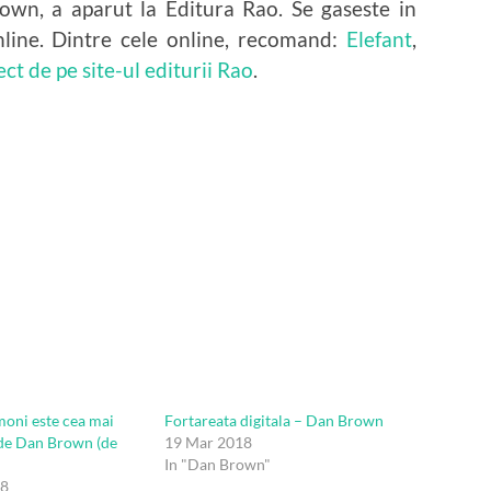
own, a aparut la Editura Rao. Se gaseste in
 online. Dintre cele online, recomand:
Elefant
,
ect de pe site-ul editurii Rao
.
emoni este cea mai
Fortareata digitala – Dan Brown
 de Dan Brown (de
19 Mar 2018
In "Dan Brown"
18