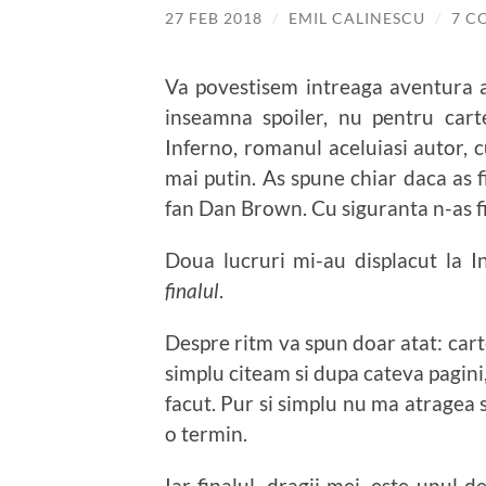
27 FEB 2018
/
EMIL CALINESCU
/
7 C
Va povestisem intreaga aventura
inseamna spoiler, nu pentru carte
Inferno, romanul aceluiasi autor, c
mai putin. As spune chiar daca as fi 
fan Dan Brown. Cu siguranta n-as fi 
Doua lucruri mi-au displacut la 
finalul
.
Despre ritm va spun doar atat: carte
simplu citeam si dupa cateva pagini
facut. Pur si simplu nu ma atragea 
o termin.
Iar finalul, dragii mei, este unul 