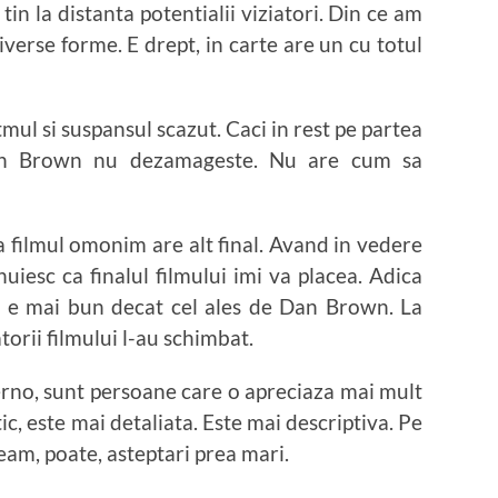
 tin la distanta potentialii viziatori. Din ce am
diverse forme. E drept, in carte are un cu totul
ul si suspansul scazut. Caci in rest pe partea
 Dan Brown nu dezamageste. Nu are cum sa
 ca filmul omonim are alt final. Avand in vedere
anuiesc ca finalul filmului imi va placea. Adica
 e mai bun decat cel ales de Dan Brown. La
orii filmului l-au schimbat.
erno, sunt persoane care o apreciaza mai mult
ic, este mai detaliata. Este mai descriptiva. Pe
veam, poate, asteptari prea mari.