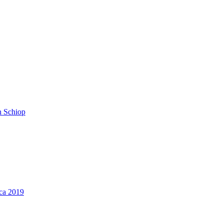
n Schiop
ica 2019