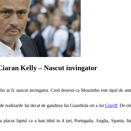
Ciaran Kelly – Nascut invingator
o ar fi: nascut invingator. Cred deseori ca Mourinho este tipul de antr
e realizarile lui decat de gandirea lui Guardiola ori a lui
Cruyff
. De ob
acut faptul ca a luat titlul in 4 tari, Portugalia, Anglia, Spania, Ital