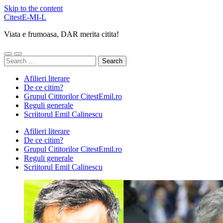
Skip to the content
CitestE-MI-L
Viata e frumoasa, DAR merita citita!
Toggle
Toggle
Search
mobile
search
for:
menu
field
Afilieri literare
De ce citim?
Grupul Cititorilor CitestEmil.ro
Reguli generale
Scriitorul Emil Calinescu
Afilieri literare
De ce citim?
Grupul Cititorilor CitestEmil.ro
Reguli generale
Scriitorul Emil Calinescu