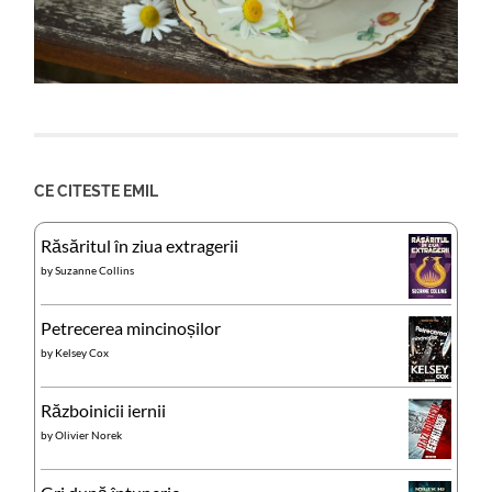
CE CITESTE EMIL
Răsăritul în ziua extragerii
by
Suzanne Collins
Petrecerea mincinoșilor
by
Kelsey Cox
Războinicii iernii
by
Olivier Norek