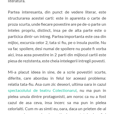
literatura.
Partea interesanta, din punct de vedere literar, este
structurarea acestei carti: este in aparenta o carte de
proza scurta, unde fiecare povestire are pe de-o parte un
inteles propriu, distinct, insa pe de alta parte este o
particica dintr-un intreg. Partea importanta este cea din
mijloc, excursia celor 2, tata si fiu, pe o insula pustie. Nu
va fac spoilere, desi numai de spoilere nu poate fi vorba
aici, insa acea povestire in 2 parti din mijlocul cartii este
piesa de rezistenta, este cheia intelegerii intregii povesti.
Mi-a placut ideea in sine, de a scrie povestiri scurte,
diferite, care abordau in felul lor aceeasi problema:
relatia tata-fiu. Asa cum zic deseori, ultima oara in cazul
spectacolului de teatru Colectionarul
, nu ma pun in
pielea unuia dintre protagonisti, am noroc ca nu a fost
cazul de asa ceva, insa incerc sa ma pun in pielea
celorlalti. Cum m-as simti eu, oara, daca un prieten de-al