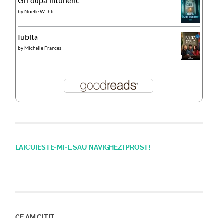
Gri după întuneric
by
Noelle W. Ihli
Iubita
by
Michelle Frances
LAICUIESTE-MI-L SAU NAVIGHEZI PROST!
CE AM CITIT