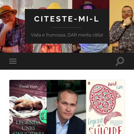
CITESTE-MI-L
Viata e frumoasa, DAR merita citita!
Toggle
Toggle
search
mobile
field
menu