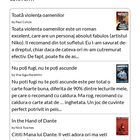
Toată violența oamenilor
by
Paul Colize
Toata violenta oamenilor este un roman
excelent, care are un personaj absolut fabulos (artistul
Niko). Il recomand din tot sufletul. Eu l-am savurat de-
a dreptul, chiar daca de cateva ori m-am cutremurat
efectiv. De fapt, poate fix de as...
Nu poți fugi, nu te poți ascunde
by
Yrsa Sigurðardóttir
Nu poti fugi nu te poti ascunde este per total o
carte foarte buna, diferita de 90% dintre lecturile mele,
pe care o recomand cu caldura. Ma rog, recomand cu
caldura o carte atat de … inghetata. Un joc de cuvinte
perfect potrivit in peis...
In the Hand of Dante
by
Nick Tosches
Cititi Mana lui Dante. Il veti adora ori ma veti