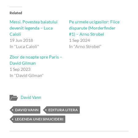
Related
Messi. Povestea baiatului
Pe urmele ucigasilor: Fiice
devenit legenda – Luca
disparute (Morderfinder
Caioli
#1) – Arno Strobel
19 Jun 2018
1 Sep 2024
In "Luca Caioli"
In "Arno Strobel"
Zbor de noapte spre Paris –
David Gilman
1 Sep 2023
In "David Gilman"
David Vann
DAVID VANN
EDITURA LITERA
LEGENDA UNEI SINUCIDERI