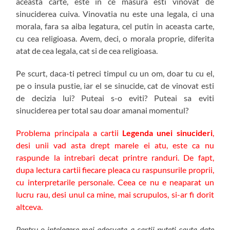
aceasta carte, este in ce masura esti vinovat de
sinuciderea cuiva. Vinovatia nu este una legala, ci una
morala, fara sa aiba legatura, cel putin in aceasta carte,
cu cea religioasa. Avem, deci, o morala proprie, diferita
atat de cea legala, cat si de cea religioasa.
Pe scurt, daca-ti petreci timpul cu un om, doar tu cu el,
pe o insula pustie, iar el se sinucide, cat de vinovat esti
de decizia lui? Puteai s-o eviti? Puteai sa eviti
sinuciderea per total sau doar amanai momentul?
Problema principala a cartii
Legenda unei sinucideri
,
desi unii vad asta drept marele ei atu, este ca nu
raspunde la intrebari decat printre randuri. De fapt,
dupa lectura cartii fiecare pleaca cu raspunsurile proprii,
cu interpretarile personale. Ceea ce nu e neaparat un
lucru rau, desi unul ca mine, mai scrupulos, si-ar fi dorit
altceva.
Pentru o intelegere mai adecvata a cartii puteti cauta date