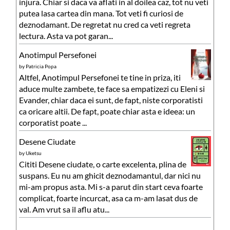
injura. Chiar si daca va aflati in al doilea caz, tot nu veti
putea lasa cartea din mana. Tot veti fi curiosi de
deznodamant. De regretat nu cred ca veti regreta
lectura. Asta va pot garan...
Anotimpul Persefonei
by
Patricia Popa
Altfel, Anotimpul Persefonei te tine in priza, iti
aduce multe zambete, te face sa empatizezi cu Eleni si
Evander, chiar daca ei sunt, de fapt, niste corporatisti
ca oricare altii. De fapt, poate chiar asta e ideea: un
corporatist poate ...
Desene Ciudate
by
Uketsu
Cititi Desene ciudate, o carte excelenta, plina de
suspans. Eu nu am ghicit deznodamantul, dar nici nu
mi-am propus asta. Mi s-a parut din start ceva foarte
complicat, foarte incurcat, asa ca m-am lasat dus de
val. Am vrut sa il aflu atu...