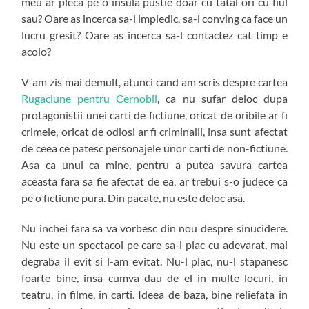
meu ar pleca pe o insula pustie doar cu tatal ori cu fiul
sau? Oare as incerca sa-l impiedic, sa-l conving ca face un
lucru gresit? Oare as incerca sa-l contactez cat timp e
acolo?
V-am zis mai demult, atunci cand am scris despre cartea
Rugaciune pentru Cernobil
, ca nu sufar deloc dupa
protagonistii unei carti de fictiune, oricat de oribile ar fi
crimele, oricat de odiosi ar fi criminalii, insa sunt afectat
de ceea ce patesc personajele unor carti de non-fictiune.
Asa ca unul ca mine, pentru a putea savura cartea
aceasta fara sa fie afectat de ea, ar trebui s-o judece ca
pe o fictiune pura. Din pacate, nu este deloc asa.
Nu inchei fara sa va vorbesc din nou despre sinucidere.
Nu este un spectacol pe care sa-l plac cu adevarat, mai
degraba il evit si l-am evitat. Nu-l plac, nu-l stapanesc
foarte bine, insa cumva dau de el in multe locuri, in
teatru, in filme, in carti. Ideea de baza, bine reliefata in