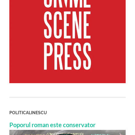
POLITICALINESCU
Poporul roman este conservator