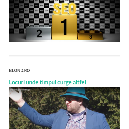
BLOND.RO
Locuri unde timpul curge altfel