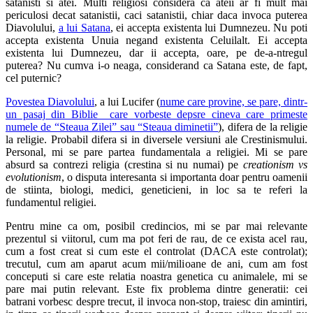
satanisti si atei. Multi religiosi considera ca ateii ar fi mult mai
periculosi decat satanistii, caci satanistii, chiar daca invoca puterea
Diavolului,
a lui Satana
, ei accepta existenta lui Dumnezeu. Nu poti
accepta existenta Unuia negand existenta Celuilalt. Ei accepta
existenta lui Dumnezeu, dar ii accepta, oare, pe de-a-ntregul
puterea? Nu cumva i-o neaga, considerand ca Satana este, de fapt,
cel puternic?
Povestea Diavolului
, a lui Lucifer (
nume care provine, se pare, dintr-
un pasaj din Biblie care vorbeste depsre cineva care primeste
numele de “Steaua Zilei” sau “Steaua diminetii”
), difera de la religie
la religie. Probabil difera si in diversele versiuni ale Crestinismului.
Personal, mi se pare partea fundamentala a religiei. Mi se pare
absurd sa contrezi religia (crestina si nu numai) pe
creationism vs
evolutionism
, o disputa interesanta si importanta doar pentru oamenii
de stiinta, biologi, medici, geneticieni, in loc sa te referi la
fundamentul religiei.
Pentru mine ca om, posibil credincios, mi se par mai relevante
prezentul si viitorul, cum ma pot feri de rau, de ce exista acel rau,
cum a fost creat si cum este el controlat (DACA este controlat);
trecutul, cum am aparut acum mii/milioane de ani, cum am fost
conceputi si care este relatia noastra genetica cu animalele, mi se
pare mai putin relevant. Este fix problema dintre generatii: cei
batrani vorbesc despre trecut, il invoca non-stop, traiesc din amintiri,