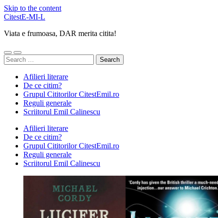
Skip to the content
CitestE-MI-L
Viata e frumoasa, DAR merita citita!
Toggle
Toggle
Search
mobile
search
for:
menu
field
Afilieri literare
De ce citim?
Grupul Cititorilor CitestEmil.ro
Reguli generale
Scriitorul Emil Calinescu
Afilieri literare
De ce citim?
Grupul Cititorilor CitestEmil.ro
Reguli generale
Scriitorul Emil Calinescu