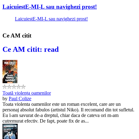
LaicuiestE-MI-L sau navighezi prost!
LaicuiestE-MI-L sau navighezi prost!
Ce AM citit
Ce AM citit: read
Toată violența oamenilor
by
Paul Colize
Toata violenta oamenilor este un roman excelent, care are un
personaj absolut fabulos (artistul Niko). Il recomand din tot sufletul.
Eu l-am savurat de-a dreptul, chiar daca de cateva ori m-am
cutremurat efectiv. De fapt, poate fix de as...