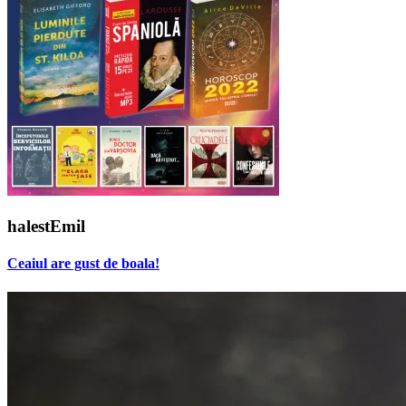
halestEmil
Ceaiul are gust de boala!