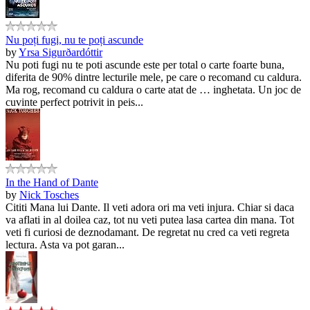
Nu poți fugi, nu te poți ascunde
by
Yrsa Sigurðardóttir
Nu poti fugi nu te poti ascunde este per total o carte foarte buna,
diferita de 90% dintre lecturile mele, pe care o recomand cu caldura.
Ma rog, recomand cu caldura o carte atat de … inghetata. Un joc de
cuvinte perfect potrivit in peis...
In the Hand of Dante
by
Nick Tosches
Cititi Mana lui Dante. Il veti adora ori ma veti injura. Chiar si daca
va aflati in al doilea caz, tot nu veti putea lasa cartea din mana. Tot
veti fi curiosi de deznodamant. De regretat nu cred ca veti regreta
lectura. Asta va pot garan...