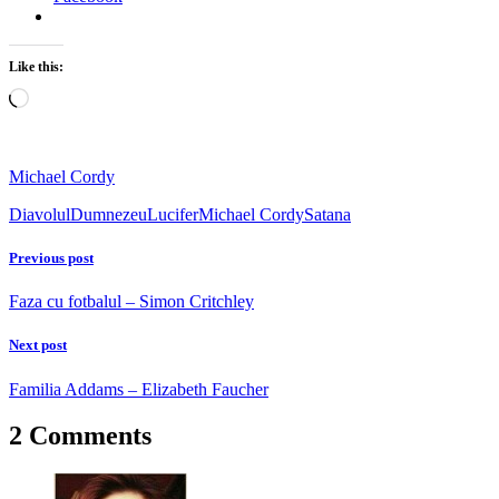
Like this:
Loading…
Michael Cordy
Diavolul
Dumnezeu
Lucifer
Michael Cordy
Satana
Previous post
Faza cu fotbalul – Simon Critchley
Next post
Familia Addams – Elizabeth Faucher
2 Comments