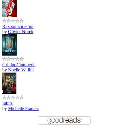
Războinicii iernii
by
Olivier Norek
Gri după întuneric
by
Noelle W. Ihli
Iubita
by
Michelle Frances