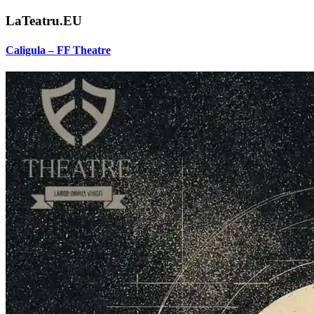
LaTeatru.EU
Caligula – FF Theatre