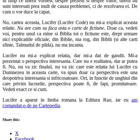
in timp ce tinerii vorbesc despre prezent si despre viitor; tinerii nu
sunt interesati prea mult de cauza problemei, ci de rezolvarea ei. De
cum o vor duce la capat.
Nu, cartea aceasta, Lucifer (Lucifer Code) nu mi-a explicat aceasta
relatie.
Nu are cum sa faca asta o carte de fictiune.
Doar ca, vedeti
voi, pentru unul ca mine si Biblia tot o fictiune este, drept urmare
nici explicatiile oficiale, din Biblie, ma rog, din Biblii (si alte carti
sfinte, Talmudul de pilda), nu ma incanta.
Lucifer nu mi-a explicat relatia, dar mi-a dat de gandit. Mi-a
prezentat o perspectiva interesanta. Care nu e realitatea, dar ar putea
fi. Nu, nu va zic finalul, nu va zic care este relatia lui Lucifer cu
Dumnezeu in aceasta carte, va spun doar ca perspectiva este una
deopotriva interesanta si infricosatoare. Ori, in functie de unghiul din
care privim lucrurile, perspectiva poate fi, de fapt, promitatoare.
Vedeti exact ce si cum.
Lucifer a aparut in limba romana la Editura Rao, iar eu
am
comandat-o de pe Cartepedia
.
Share this:
X
Facebook