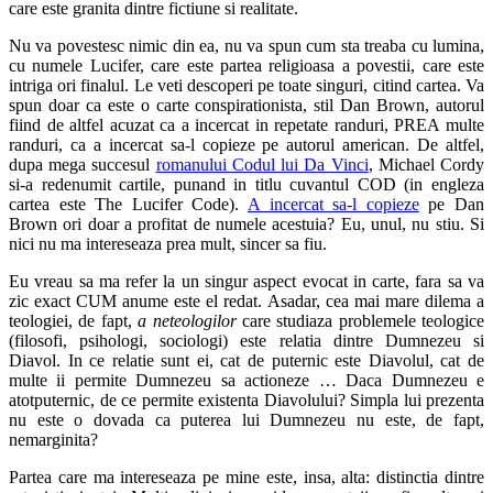
care este granita dintre fictiune si realitate.
Nu va povestesc nimic din ea, nu va spun cum sta treaba cu lumina,
cu numele Lucifer, care este partea religioasa a povestii, care este
intriga ori finalul. Le veti descoperi pe toate singuri, citind cartea. Va
spun doar ca este o carte conspirationista, stil Dan Brown, autorul
fiind de altfel acuzat ca a incercat in repetate randuri, PREA multe
randuri, ca a incercat sa-l copieze pe autorul american. De altfel,
dupa mega succesul
romanului Codul lui Da Vinci
, Michael Cordy
si-a redenumit cartile, punand in titlu cuvantul COD (in engleza
cartea este The Lucifer Code).
A incercat sa-l copieze
pe Dan
Brown ori doar a profitat de numele acestuia? Eu, unul, nu stiu. Si
nici nu ma intereseaza prea mult, sincer sa fiu.
Eu vreau sa ma refer la un singur aspect evocat in carte, fara sa va
zic exact CUM anume este el redat. Asadar, cea mai mare dilema a
teologiei, de fapt,
a neteologilor
care studiaza problemele teologice
(filosofi, psihologi, sociologi) este relatia dintre Dumnezeu si
Diavol. In ce relatie sunt ei, cat de puternic este Diavolul, cat de
multe ii permite Dumnezeu sa actioneze … Daca Dumnezeu e
atotputernic, de ce permite existenta Diavolului? Simpla lui prezenta
nu este o dovada ca puterea lui Dumnezeu nu este, de fapt,
nemarginita?
Partea care ma intereseaza pe mine este, insa, alta: distinctia dintre