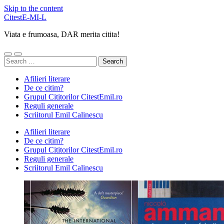
Skip to the content
CitestE-MI-L
Viata e frumoasa, DAR merita citita!
Toggle
Toggle
Search
mobile
search
for:
menu
field
Afilieri literare
De ce citim?
Grupul Cititorilor CitestEmil.ro
Reguli generale
Scriitorul Emil Calinescu
Afilieri literare
De ce citim?
Grupul Cititorilor CitestEmil.ro
Reguli generale
Scriitorul Emil Calinescu