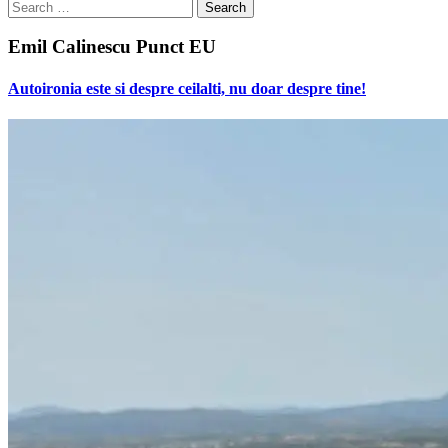
Search
for:
Emil Calinescu Punct EU
Autoironia este si despre ceilalti, nu doar despre tine!