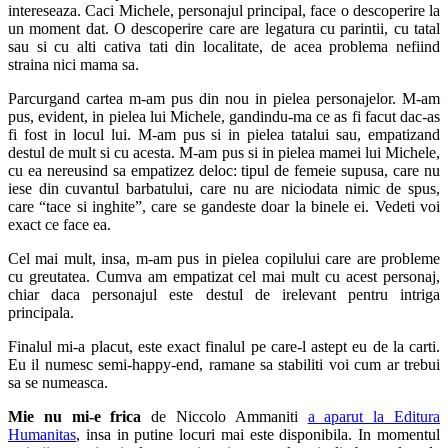
intereseaza. Caci Michele, personajul principal, face o descoperire la
un moment dat. O descoperire care are legatura cu parintii, cu tatal
sau si cu alti cativa tati din localitate, de acea problema nefiind
straina nici mama sa.
Parcurgand cartea m-am pus din nou in pielea personajelor. M-am
pus, evident, in pielea lui Michele, gandindu-ma ce as fi facut dac-as
fi fost in locul lui. M-am pus si in pielea tatalui sau, empatizand
destul de mult si cu acesta. M-am pus si in pielea mamei lui Michele,
cu ea nereusind sa empatizez deloc: tipul de femeie supusa, care nu
iese din cuvantul barbatului, care nu are niciodata nimic de spus,
care “tace si inghite”, care se gandeste doar la binele ei. Vedeti voi
exact ce face ea.
Cel mai mult, insa, m-am pus in pielea copilului care are probleme
cu greutatea. Cumva am empatizat cel mai mult cu acest personaj,
chiar daca personajul este destul de irelevant pentru intriga
principala.
Finalul mi-a placut, este exact finalul pe care-l astept eu de la carti.
Eu il numesc semi-happy-end, ramane sa stabiliti voi cum ar trebui
sa se numeasca.
Mie nu mi-e frica
de Niccolo Ammaniti
a aparut la Editura
Humanitas
, insa in putine locuri mai este disponibila. In momentul