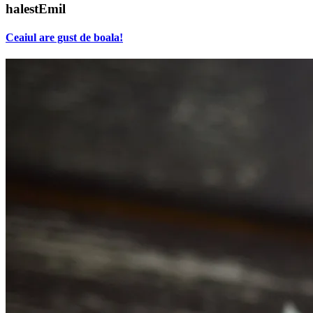
halestEmil
Ceaiul are gust de boala!