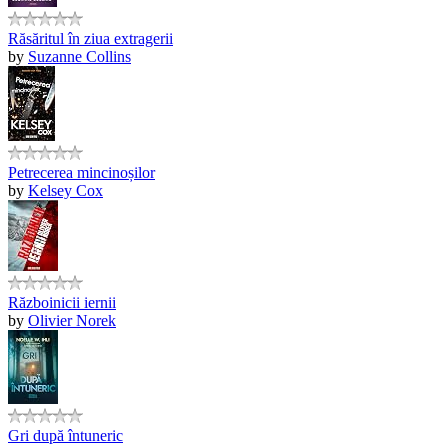
Răsăritul în ziua extragerii
by
Suzanne Collins
Petrecerea mincinoșilor
by
Kelsey Cox
Războinicii iernii
by
Olivier Norek
Gri după întuneric