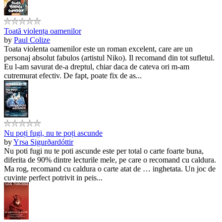
Toată violența oamenilor
by
Paul Colize
Toata violenta oamenilor este un roman excelent, care are un
personaj absolut fabulos (artistul Niko). Il recomand din tot sufletul.
Eu l-am savurat de-a dreptul, chiar daca de cateva ori m-am
cutremurat efectiv. De fapt, poate fix de as...
Nu poți fugi, nu te poți ascunde
by
Yrsa Sigurðardóttir
Nu poti fugi nu te poti ascunde este per total o carte foarte buna,
diferita de 90% dintre lecturile mele, pe care o recomand cu caldura.
Ma rog, recomand cu caldura o carte atat de … inghetata. Un joc de
cuvinte perfect potrivit in peis...