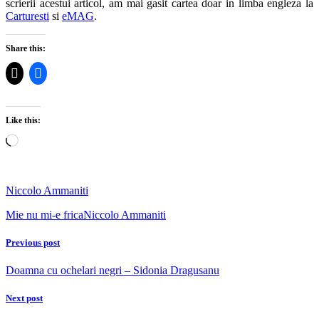
scrierii acestui articol, am mai gasit cartea doar in limba engleza la
Carturesti
si
eMAG
.
Share this:
Like this:
Loading…
Niccolo Ammaniti
Mie nu mi-e frica
Niccolo Ammaniti
Previous post
Doamna cu ochelari negri – Sidonia Dragusanu
Next post