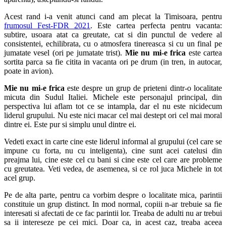
Acest rand i-a venit atunci cand am plecat la Timisoara, pentru
frumosul Fest-FDR 2021
. Este cartea perfecta pentru vacanta:
subtire, usoara atat ca greutate, cat si din punctul de vedere al
consistentei, echilibrata, cu o atmosfera tinereasca si cu un final pe
jumatate vesel (ori pe jumatate trist).
Mie nu mi-e frica
este cartea
sortita parca sa fie citita in vacanta ori pe drum (in tren, in autocar,
poate in avion).
Mie nu mi-e frica
este despre un grup de prieteni dintr-o localitate
micuta din Sudul Italiei. Michele este personajul principal, din
perspectiva lui aflam tot ce se intampla, dar el nu este nicidecum
liderul grupului. Nu este nici macar cel mai destept ori cel mai moral
dintre ei. Este pur si simplu unul dintre ei.
Vedeti exact in carte cine este liderul informal al grupului (cel care se
impune cu forta, nu cu inteligenta), cine sunt acei catelusi din
preajma lui, cine este cel cu bani si cine este cel care are probleme
cu greutatea. Veti vedea, de asemenea, si ce rol juca Michele in tot
acel grup.
Pe de alta parte, pentru ca vorbim despre o localitate mica, parintii
constituie un grup distinct. In mod normal, copiii n-ar trebuie sa fie
interesati si afectati de ce fac parintii lor. Treaba de adulti nu ar trebui
sa ii intereseze pe cei mici. Doar ca, in acest caz, treaba aceea