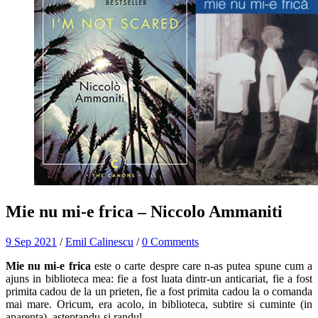
Mie nu mi-e frica – Niccolo Ammaniti
9 Sep 2021
/
Emil Calinescu
/
0 Comments
Mie nu mi-e frica
este o carte despre care n-as putea spune cum a
ajuns in biblioteca mea: fie a fost luata dintr-un anticariat, fie a fost
primita cadou de la un prieten, fie a fost primita cadou la o comanda
mai mare. Oricum, era acolo, in biblioteca, subtire si cuminte (in
aparenta), asteptandu-si randul.