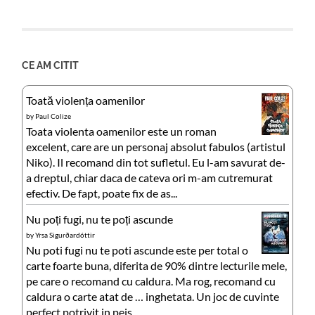
CE AM CITIT
Toată violența oamenilor
by
Paul Colize
Toata violenta oamenilor este un roman
excelent, care are un personaj absolut fabulos (artistul
Niko). Il recomand din tot sufletul. Eu l-am savurat de-
a dreptul, chiar daca de cateva ori m-am cutremurat
efectiv. De fapt, poate fix de as...
Nu poți fugi, nu te poți ascunde
by
Yrsa Sigurðardóttir
Nu poti fugi nu te poti ascunde este per total o
carte foarte buna, diferita de 90% dintre lecturile mele,
pe care o recomand cu caldura. Ma rog, recomand cu
caldura o carte atat de … inghetata. Un joc de cuvinte
perfect potrivit in peis...