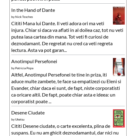
In the Hand of Dante
by
Nick Tosches
Cititi Mana lui Dante. Il veti adora ori ma veti
injura. Chiar si daca va aflati in al doilea caz, tot nu veti
putea lasa cartea din mana. Tot veti fi curiosi de
deznodamant. De regretat nu cred ca veti regreta
lectura. Asta va pot garan...
Anotimpul Persefonei
by
Patricia Popa
Altfel, Anotimpul Persefonei te tine in priza, iti
aduce multe zambete, te face sa empatizezi cu Eleni si
Evander, chiar daca ei sunt, de fapt, niste corporatisti
ca oricare altii. De fapt, poate chiar asta e ideea: un
corporatist poate ...
Desene Ciudate
by
Uketsu
Cititi Desene ciudate, o carte excelenta, plina de
suspans. Eu nu am ghicit deznodamantul, dar nici nu