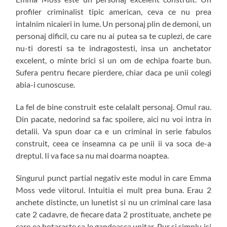
profiler criminalist tipic american, ceva ce nu prea
intalnim nicaieri in lume. Un personaj plin de demoni, un
personaj dificil, cu care nu ai putea sa te cuplezi, de care
nu-ti doresti sa te indragostesti, insa un anchetator
excelent, o minte brici si un om de echipa foarte bun.
Sufera pentru fiecare pierdere, chiar daca pe unii colegi
abia-i cunoscuse.
La fel de bine construit este celalalt personaj. Omul rau.
Din pacate, nedorind sa fac spoilere, aici nu voi intra in
detalii. Va spun doar ca e un criminal in serie fabulos
construit, ceea ce inseamna ca pe unii ii va soca de-a
dreptul. Ii va face sa nu mai doarma noaptea.
Singurul punct partial negativ este modul in care Emma
Moss vede viitorul. Intuitia ei mult prea buna. Erau 2
anchete distincte, un lunetist si nu un criminal care lasa
cate 2 cadavre, de fiecare data 2 prostituate, anchete pe
care ea hotaraste sa le gandeasca unitar. Pur si simplu isi