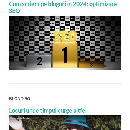
Cum scriem pe bloguri in 2024: optimizare
SEO
BLOND.RO
Locuri unde timpul curge altfel