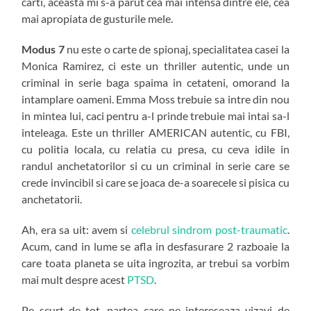
carti, aceasta mi s-a parut cea mai intensa dintre ele, cea
mai apropiata de gusturile mele.
Modus 7
nu este o carte de spionaj, specialitatea casei la
Monica Ramirez, ci este un thriller autentic, unde un
criminal in serie baga spaima in cetateni, omorand la
intamplare oameni. Emma Moss trebuie sa intre din nou
in mintea lui, caci pentru a-l prinde trebuie mai intai sa-l
inteleaga. Este un thriller AMERICAN autentic, cu FBI,
cu politia locala, cu relatia cu presa, cu ceva idile in
randul anchetatorilor si cu un criminal in serie care se
crede invincibil si care se joaca de-a soarecele si pisica cu
anchetatorii.
Ah, era sa uit: avem si
celebrul sindrom post-traumatic
.
Acum, cand in lume se afla in desfasurare 2 razboaie la
care toata planeta se uita ingrozita, ar trebui sa vorbim
mai mult despre acest
PTSD
.
Pe scurt de tot, partea care ne intereseaza vizavi de