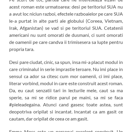
acest roman este urmatoarea: desi pe teritoriul SUA nu
a avut loc niciun razboi, efectele razboaielor pe care SUA
le-a purtat in alte parti ale globului (Coreea, Vietnam,
Irak, Afganistan) se vad si pe teritoriul SUA. Cetatenii
americani nu sunt omorati de dusmani, ci sunt omorati
de oamenii pe care candva ii trimisesera sa lupte pentru
propria tara.
Desi pare ciudat, cinic, sa spun, insa mi-a placut modul in
care criminalul in serie imprastie teroare. Nu imi place in
sensul ca ador sa citesc cum mor oamenii, ci imi place,
literar vorbind, modul in care este construit acest roman.
Da, eu caut senzatii tari in lecturile mele, caut sa ma
sperie, sa mi se ridice parul pe maini, sa mi se faca
#pieleadegaina. Atunci cand gasesc toate astea, sunt
deopotriva oripilat si incantat. Incantat ca am gasit ce
cautam, dar oripilat de ceea ce am gasit.
Emma Moss este un personaj excelent construit. Un