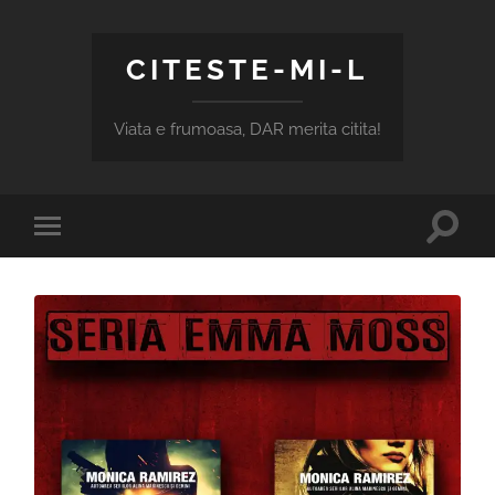
CITESTE-MI-L
Viata e frumoasa, DAR merita citita!
Toggle
Toggle
search
mobile
field
menu