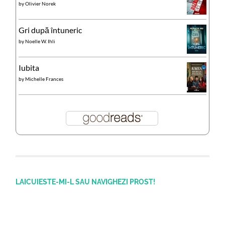
by
Olivier Norek
Gri după întuneric
by
Noelle W. Ihli
Iubita
by
Michelle Frances
LAICUIESTE-MI-L SAU NAVIGHEZI PROST!