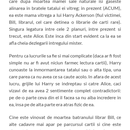
care dupa moartea mamei sale naturale isi gaseste
alinarea in bratele tatalui ei vitreg; in prezent (ACUM),
ea este mama vitrega a lui Harry Ackerson (fiul victimei,
Bill, librarul, cel care detinea o librarie de carti rare).
Singura legatura intre cele 2 planuri, intre prezent si
trecut, este Alice. Este inca din start evident ca la ea se
afla cheia dezlegarii intregului mister.
Pentru ca lucrurile sa fie si mai complicate (daca ar fi fost
simple nu ar fi avut niciun farmec lectura cartii), Harry
cunoaste la inmormantarea tatalui sau o alta tipa, una
care parea ca nu avea ce sa caute acolo. In afara de acest
lucru, grijile lui Harry se indreptau si catre Alice, caci
vizavi de ea avea 2 sentimente complet contradictorii:
pe de-o parte ceva din el il facea sa nu aiba incredere in
ea, insa pe de alta parte era atras fizic de ea.
Cine este vinovat de moartea batranului librar Bill, ce
alte cadavre mai apar pe parcursul cartii si cine este