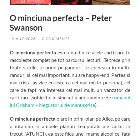
O minciuna perfecta – Peter
Swanson
19 AUG 2023
/
0 COMMENTS
O minciuna perfecta
este una dintre acele carti care te
rascoleste complet pe tot parcursul lecturii. Te trece prin
toate starile, te pune pe ganduri, te socheaza in multe
randuri si, cel mai important, nu are happy-end. Partea si
mai trista as zice eu este ca cel mai misto personaj, cel
care de fapt ma interesa cel mai mult, un vanzator de
carti rare (subiectul in sine mi-a adus aminte de
romanul
lui Grisham – Negustorul de manuscrise
).
O minciuna perfecta
o are in prim-plan pe Alice, pe care
o intalnim in ambele planuri temporale ale cartii: in
trecut (ATUNCI), ea este fiica unei mame alcoolice, fata