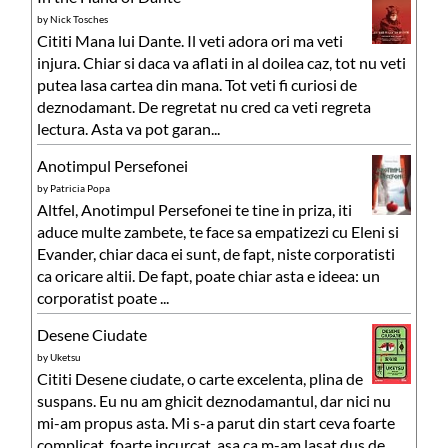
by
Nick Tosches
Cititi Mana lui Dante. Il veti adora ori ma veti
injura. Chiar si daca va aflati in al doilea caz, tot nu veti
putea lasa cartea din mana. Tot veti fi curiosi de
deznodamant. De regretat nu cred ca veti regreta
lectura. Asta va pot garan...
Anotimpul Persefonei
by
Patricia Popa
Altfel, Anotimpul Persefonei te tine in priza, iti
aduce multe zambete, te face sa empatizezi cu Eleni si
Evander, chiar daca ei sunt, de fapt, niste corporatisti
ca oricare altii. De fapt, poate chiar asta e ideea: un
corporatist poate ...
Desene Ciudate
by
Uketsu
Cititi Desene ciudate, o carte excelenta, plina de
suspans. Eu nu am ghicit deznodamantul, dar nici nu
mi-am propus asta. Mi s-a parut din start ceva foarte
complicat, foarte incurcat, asa ca m-am lasat dus de