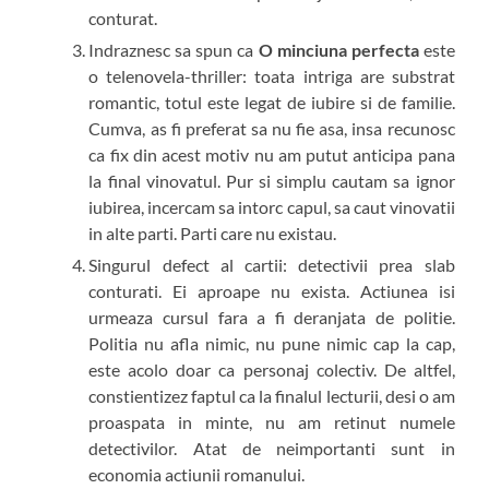
conturat.
Indraznesc sa spun ca
O minciuna perfecta
este
o telenovela-thriller: toata intriga are substrat
romantic, totul este legat de iubire si de familie.
Cumva, as fi preferat sa nu fie asa, insa recunosc
ca fix din acest motiv nu am putut anticipa pana
la final vinovatul. Pur si simplu cautam sa ignor
iubirea, incercam sa intorc capul, sa caut vinovatii
in alte parti. Parti care nu existau.
Singurul defect al cartii: detectivii prea slab
conturati. Ei aproape nu exista. Actiunea isi
urmeaza cursul fara a fi deranjata de politie.
Politia nu afla nimic, nu pune nimic cap la cap,
este acolo doar ca personaj colectiv. De altfel,
constientizez faptul ca la finalul lecturii, desi o am
proaspata in minte, nu am retinut numele
detectivilor. Atat de neimportanti sunt in
economia actiunii romanului.