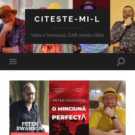
CITESTE-MI-L
Viata e frumoasa, DAR merita citita!
Toggle
Toggle
search
mobile
field
menu