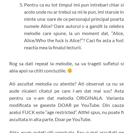
Pentru ca eu tot timpul imi pun intrebari chiar si
acolo unde nu ar trebui sa mi le pun, imi staruie in
minte una: oare de ce personajul principal poarta
numele Alice? Oare autorul s-a gandit la celebra
melodie care spune, la un moment dat, “Alice,
Alice/Who the fuck is Alice?”? Caci fix asta a fost
reactia mea la finalul lecturii.
Rog sa dati repeat la melodie, sa va trageti sufletul si
abia apoi sa cititi concluziile.
Ati ascultat melodia cu atentie? Ati observat ca nu se
aude nicaieri citatul pe care l-am dat mai sus? Asta
pentru ca v-am dat melodia ORIGINALA. Varianta
modificata se gaseste DOAR pe YouTube. Din cauza
acelui FUCK este “age restricted”. Altfel spus, nu poate fi
ascultata in alta parte. Doar pe YouTube.
Abia acum puteti citi concluzia. Sau o mai ascultati pe