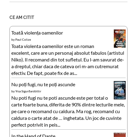
CE AM CITIT
Toată violența oamenilor
by
Paul Colize
Toata violenta oamenilor este un roman
excelent, care are un personaj absolut fabulos (artistul
Niko). Il recomand din tot sufletul. Eu l-am savurat de-
a dreptul, chiar daca de cateva ori m-am cutremurat
efectiv. De fapt, poate fix de as...
Nu poți fugi, nu te poți ascunde
by
Yrsa Sigurðardóttir
Nu poti fugi nu te poti ascunde este per total o
carte foarte buna, diferita de 90% dintre lecturile mele,
pe care o recomand cu caldura. Ma rog, recomand cu
caldura o carte atat de … inghetata. Un joc de cuvinte
perfect potrivit in peis...
In the Hand of Dante