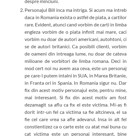
despre minciuni.
Personajul Bill inca ma intriga. Si acum ma intreb
daca in Romania exista o astfel de piata, a cartilor
rare. Evident, atunci cand vorbim de carti in limba
engleza vorbim de o piata infinit mai mare, caci
vorbim nu doar de autori americani, autohtoni, ci
se de autori britanici. Ca posibili clienti, vorbim
de oameni din intreaga lume, nu doar de cateva
milioane de vorbitori de limba romana. Deci in
mod cert noi nu avem asa ceva, este un personaj
pe care-l putem intalni in SUA, in Marea Britanie,
in Franta ori in Spania. In Romania sigur nu. Dar
fix din acest motiv personajul este, pentru mine,
mai interesant. Si fix din acest motiv am fost
dezamagit sa aflu ca fix el este victima. Mi-as fi
dorit intr-un fel ca victima sa fie altcineva, el sa
fie cel care vrea sa afle adevarul. Insa in alt fel
constientizez ca o carte este cu atat mai buna cu
cat victima este un personaj interesant, bine