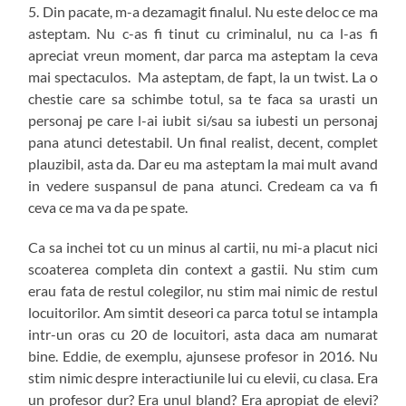
5. Din pacate, m-a dezamagit finalul. Nu este deloc ce ma
asteptam. Nu c-as fi tinut cu criminalul, nu ca l-as fi
apreciat vreun moment, dar parca ma asteptam la ceva
mai spectaculos. Ma asteptam, de fapt, la un twist. La o
chestie care sa schimbe totul, sa te faca sa urasti un
personaj pe care l-ai iubit si/sau sa iubesti un personaj
pana atunci detestabil. Un final realist, decent, complet
plauzibil, asta da. Dar eu ma asteptam la mai mult avand
in vedere suspansul de pana atunci. Credeam ca va fi
ceva ce ma va da pe spate.
Ca sa inchei tot cu un minus al cartii, nu mi-a placut nici
scoaterea completa din context a gastii. Nu stim cum
erau fata de restul colegilor, nu stim mai nimic de restul
locuitorilor. Am simtit deseori ca parca totul se intampla
intr-un oras cu 20 de locuitori, asta daca am numarat
bine. Eddie, de exemplu, ajunsese profesor in 2016. Nu
stim nimic despre interactiunile lui cu elevii, cu clasa. Era
un profesor dur? Era unul bland? Era apropiat de elevi?