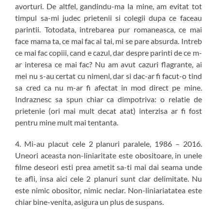
avorturi. De altfel, gandindu-ma la mine, am evitat tot
timpul sa-mi judec prietenii si colegii dupa ce faceau
parintii. Totodata, intrebarea pur romaneasca, ce mai
face mama ta, ce mai fac ai tai, mi se pare absurda. Intreb
ce mai fac copiii, cand e cazul, dar despre parinti de ce m-
ar interesa ce mai fac? Nu am avut cazuri flagrante, ai
mei nu s-au certat cu nimeni, dar si dac-ar fi facut-o tind
sa cred ca nu m-ar fi afectat in mod direct pe mine.
Indraznesc sa spun chiar ca dimpotriva: o relatie de
prietenie (ori mai mult decat atat) interzisa ar fi fost
pentru mine mult mai tentanta.
4. Mi-au placut cele 2 planuri paralele, 1986 – 2016.
Uneori aceasta non-liniaritate este obositoare, in unele
filme deseori esti prea ametit sa-ti mai dai seama unde
te afli, insa aici cele 2 planuri sunt clar delimitate. Nu
este nimic obositor, nimic neclar. Non-liniariatatea este
chiar bine-venita, asigura un plus de suspans.