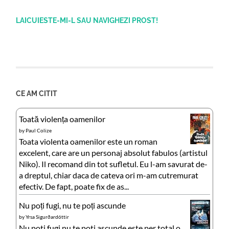
LAICUIESTE-MI-L SAU NAVIGHEZI PROST!
CE AM CITIT
Toată violența oamenilor
by
Paul Colize
Toata violenta oamenilor este un roman
excelent, care are un personaj absolut fabulos (artistul
Niko). Il recomand din tot sufletul. Eu l-am savurat de-
a dreptul, chiar daca de cateva ori m-am cutremurat
efectiv. De fapt, poate fix de as...
Nu poți fugi, nu te poți ascunde
by
Yrsa Sigurðardóttir
Nu poti fugi nu te poti ascunde este per total o