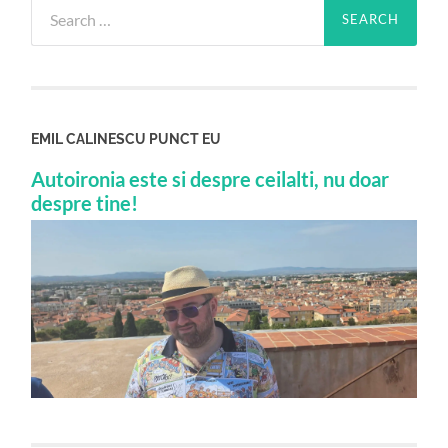
Search
for:
EMIL CALINESCU PUNCT EU
Autoironia este si despre ceilalti, nu doar
despre tine!