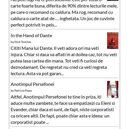
carte foarte buna, diferita de 90% dintre lecturile mele,
pe care o recomand cu caldura. Ma rog, recomand cu
caldura o carte atat de … inghetata. Un joc de cuvinte
perfect potrivit in peis...
In the Hand of Dante
by
Nick Tosches
Cititi Mana lui Dante. Il veti adora ori ma veti
injura. Chiar si daca va aflati in al doilea caz, tot nu veti
putea lasa cartea din mana. Tot veti fi curiosi de
deznodamant. De regretat nu cred ca veti regreta
lectura. Asta va pot garan...
Anotimpul Persefonei
by
Patricia Popa
Altfel, Anotimpul Persefonei te tine in priza, iti
aduce multe zambete, te face sa empatizezi cu Eleni si
Evander, chiar daca ei sunt, de fapt, niste corporatisti
ca oricare altii. De fapt, poate chiar asta e ideea: un
corporatist poate ...