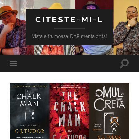
CITESTE-MI-L
Viata e frumoasa, DAR merita citita!
Toggle
Toggle
search
mobile
field
menu