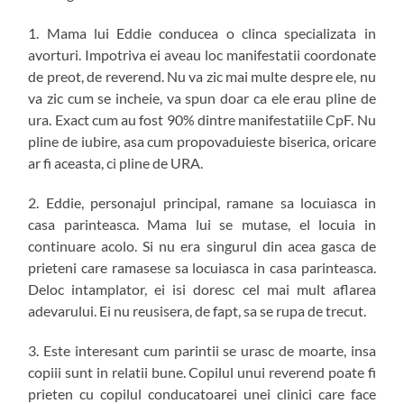
1. Mama lui Eddie conducea o clinca specializata in
avorturi. Impotriva ei aveau loc manifestatii coordonate
de preot, de reverend. Nu va zic mai multe despre ele, nu
va zic cum se incheie, va spun doar ca ele erau pline de
ura. Exact cum au fost 90% dintre manifestatiile CpF. Nu
pline de iubire, asa cum propovaduieste biserica, oricare
ar fi aceasta, ci pline de URA.
2. Eddie, personajul principal, ramane sa locuiasca in
casa parinteasca. Mama lui se mutase, el locuia in
continuare acolo. Si nu era singurul din acea gasca de
prieteni care ramasese sa locuiasca in casa parinteasca.
Deloc intamplator, ei isi doresc cel mai mult aflarea
adevarului. Ei nu reusisera, de fapt, sa se rupa de trecut.
3. Este interesant cum parintii se urasc de moarte, insa
copiii sunt in relatii bune. Copilul unui reverend poate fi
prieten cu copilul conducatoarei unei clinici care face