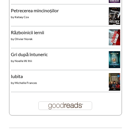
Petrecerea mincinoșilor
by
Kelsey Cox
Războinicii iernii
by
Olivier Norek
Gri după întuneric
by
Noelle W. Ihli
Iubita
by
Michelle Frances