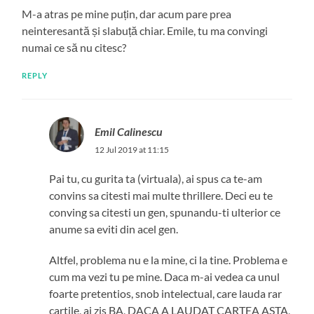
M-a atras pe mine puțin, dar acum pare prea
neinteresantă și slabuță chiar. Emile, tu ma convingi
numai ce să nu citesc?
REPLY
Emil Calinescu
12 Jul 2019 at 11:15
Pai tu, cu gurita ta (virtuala), ai spus ca te-am
convins sa citesti mai multe thrillere. Deci eu te
conving sa citesti un gen, spunandu-ti ulterior ce
anume sa eviti din acel gen.
Altfel, problema nu e la mine, ci la tine. Problema e
cum ma vezi tu pe mine. Daca m-ai vedea ca unul
foarte pretentios, snob intelectual, care lauda rar
cartile, ai zis BA, DACA A LAUDAT CARTEA ASTA,