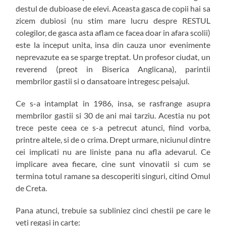
destul de dubioase de elevi. Aceasta gasca de copii hai sa
zicem dubiosi (nu stim mare lucru despre RESTUL
colegilor, de gasca asta aflam ce facea doar in afara scolii)
este la inceput unita, insa din cauza unor evenimente
neprevazute ea se sparge treptat. Un profesor ciudat, un
reverend (preot in Biserica Anglicana), parintii
membrilor gastii si o dansatoare intregesc peisajul.
Ce s-a intamplat in 1986, insa, se rasfrange asupra
membrilor gastii si 30 de ani mai tarziu. Acestia nu pot
trece peste ceea ce s-a petrecut atunci, fiind vorba,
printre altele, si de o crima. Drept urmare, niciunul dintre
cei implicati nu are liniste pana nu afla adevarul. Ce
implicare avea fiecare, cine sunt vinovatii si cum se
termina totul ramane sa descoperiti singuri, citind Omul
de Creta.
Pana atunci, trebuie sa subliniez cinci chestii pe care le
veti regasi in carte: