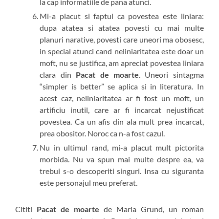
la cap informatiile de pana atunci.
Mi-a placut si faptul ca povestea este liniara:
dupa atatea si atatea povesti cu mai multe
planuri narative, povesti care uneori ma obosesc,
in special atunci cand neliniaritatea este doar un
moft, nu se justifica, am apreciat povestea liniara
clara din
Pacat de moarte
. Uneori sintagma
“simpler is better” se aplica si in literatura. In
acest caz, neliniaritatea ar fi fost un moft, un
artificiu inutil, care ar fi incarcat nejustificat
povestea. Ca un afis din ala mult prea incarcat,
prea obositor. Noroc ca n-a fost cazul.
Nu in ultimul rand, mi-a placut mult pictorita
morbida. Nu va spun mai multe despre ea, va
trebui s-o descoperiti singuri. Insa cu siguranta
este personajul meu preferat.
Cititi
Pacat de moarte
de Maria Grund, un roman