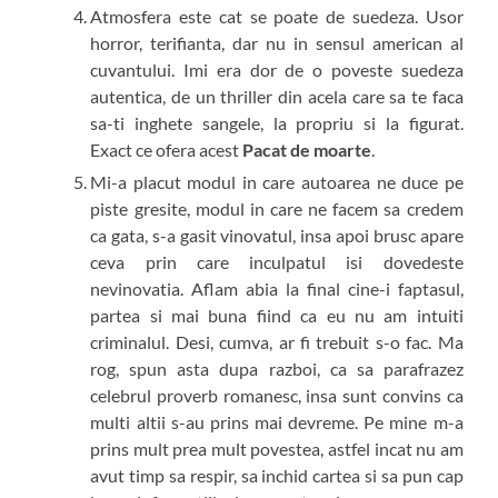
Atmosfera este cat se poate de suedeza. Usor
horror, terifianta, dar nu in sensul american al
cuvantului. Imi era dor de o poveste suedeza
autentica, de un thriller din acela care sa te faca
sa-ti inghete sangele, la propriu si la figurat.
Exact ce ofera acest
Pacat de moarte
.
Mi-a placut modul in care autoarea ne duce pe
piste gresite, modul in care ne facem sa credem
ca gata, s-a gasit vinovatul, insa apoi brusc apare
ceva prin care inculpatul isi dovedeste
nevinovatia. Aflam abia la final cine-i faptasul,
partea si mai buna fiind ca eu nu am intuiti
criminalul. Desi, cumva, ar fi trebuit s-o fac. Ma
rog, spun asta dupa razboi, ca sa parafrazez
celebrul proverb romanesc, insa sunt convins ca
multi altii s-au prins mai devreme. Pe mine m-a
prins mult prea mult povestea, astfel incat nu am
avut timp sa respir, sa inchid cartea si sa pun cap