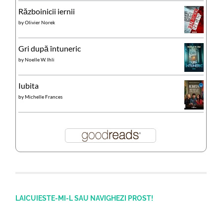
Războinicii iernii
by
Olivier Norek
Gri după întuneric
by
Noelle W. Ihli
Iubita
by
Michelle Frances
LAICUIESTE-MI-L SAU NAVIGHEZI PROST!