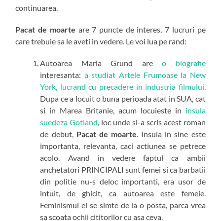
continuarea.
Pacat de moarte
are 7 puncte de interes, 7 lucruri pe
care trebuie sa le aveti in vedere. Le voi lua pe rand:
Autoarea Maria Grund are
o biografie
interesanta:
a studiat Artele Frumoase la New
York, lucrand cu precadere in industria filmului
.
Dupa ce a locuit o buna perioada atat in SUA, cat
si in Marea Britanie, acum locuieste in
insula
suedeza Gotland
, loc unde si-a scris acest roman
de debut,
Pacat de moarte
. Insula in sine este
importanta, relevanta, caci actiunea se petrece
acolo. Avand in vedere faptul ca ambii
anchetatori PRINCIPALI sunt femei si ca barbatii
din politie nu-s deloc importanti, era usor de
intuit, de ghicit, ca autoarea este femeie.
Feminismul ei se simte de la o posta, parca vrea
sa scoata ochii cititorilor cu asa ceva.