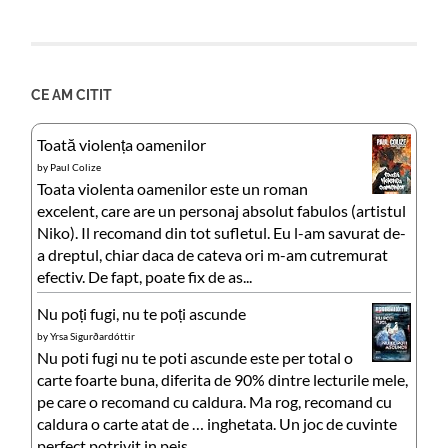
CE AM CITIT
Toată violența oamenilor
by
Paul Colize
Toata violenta oamenilor este un roman
excelent, care are un personaj absolut fabulos (artistul
Niko). Il recomand din tot sufletul. Eu l-am savurat de-
a dreptul, chiar daca de cateva ori m-am cutremurat
efectiv. De fapt, poate fix de as...
Nu poți fugi, nu te poți ascunde
by
Yrsa Sigurðardóttir
Nu poti fugi nu te poti ascunde este per total o
carte foarte buna, diferita de 90% dintre lecturile mele,
pe care o recomand cu caldura. Ma rog, recomand cu
caldura o carte atat de … inghetata. Un joc de cuvinte
perfect potrivit in peis...