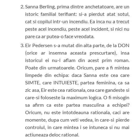
Sanna Berling, prima dintre anchetatoare, are un
istoric familial terifiant: si-a pierdut atat sotul,
cat si copilul intr-un incendiu. Ea inca nu a trecut
peste acel incendiu, peste acel incident, si nici nu
pare ca ar putea-o face vreodata.
Eir Pedersen s-a mutat din alta parte, de la DON
(orice ar insemna aceasta prescurtare), insa
istoricul ei nu-l aflam din acest prim roman.
Poate din urmatoarele. Oricum, pare a fi mintea
limpede din echipa: daca Sanna este cea care
SIMTE, care INTUIESTE, partea feminina, ca sa
zic asa, Eir este cea rationala, cea care gandeste si
care-si foloseste la maximum logica. O fi misogin
sa afirm ca este partea masculina a echipei?
Oricum, nu este intotdeauna rationala, caci are
momente, dupa cum veti vedea, in care-si pierde
controlul, in care mintea i se intuneca si nu mai
actiuneaza deloc rational.