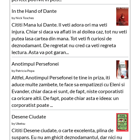
In the Hand of Dante
by
Nick Tosches
Cititi Mana lui Dante. Il veti adora ori ma veti
injura. Chiar si daca va aflati in al doilea caz, tot nu veti
putea lasa cartea din mana. Tot veti fi curiosi de
deznodamant. De regretat nu cred ca veti regreta
lectura. Asta va pot garan...
Anotimpul Persefonei
by
Patricia Popa
Altfel, Anotimpul Persefonei te tine in priza, iti
aduce multe zambete, te face sa empatizezi cu Eleni si
Evander, chiar daca ei sunt, de fapt, niste corporatisti
ca oricare altii. De fapt, poate chiar asta e ideea: un
corporatist poate ...
Desene Ciudate
by
Uketsu
Cititi Desene ciudate, o carte excelenta, plina de
suspans. Eu nu am ghicit deznodamantul, dar nici nu