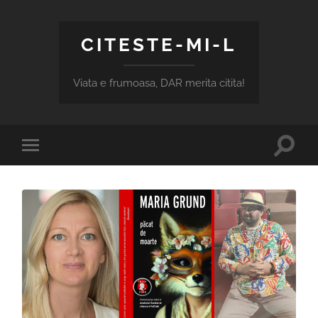
CITESTE-MI-L
Viata e frumoasa, DAR merita citita!
Toggle
Toggle
search
mobile
field
menu