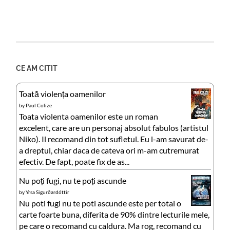
CE AM CITIT
Toată violența oamenilor
by
Paul Colize
Toata violenta oamenilor este un roman
excelent, care are un personaj absolut fabulos (artistul
Niko). Il recomand din tot sufletul. Eu l-am savurat de-
a dreptul, chiar daca de cateva ori m-am cutremurat
efectiv. De fapt, poate fix de as...
Nu poți fugi, nu te poți ascunde
by
Yrsa Sigurðardóttir
Nu poti fugi nu te poti ascunde este per total o
carte foarte buna, diferita de 90% dintre lecturile mele,
pe care o recomand cu caldura. Ma rog, recomand cu