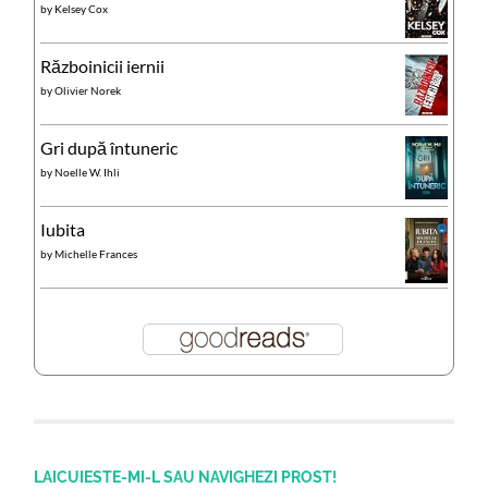
by
Kelsey Cox
Războinicii iernii
by
Olivier Norek
Gri după întuneric
by
Noelle W. Ihli
Iubita
by
Michelle Frances
LAICUIESTE-MI-L SAU NAVIGHEZI PROST!