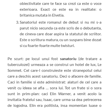
obiectivitate care te face sa crezi ca este o voce
exterioara. Exact ce este ea in realitate: o
britanica mutata in Elvetia.
Sanatoriul este romanul de debut si nu mi s-a
parut nicio secunda ca este scris de o debutanta,
de cineva care doar aspira la statutul de scriitor.
Este o scriitura matura, cu un suspans bine dozat
si cu foarte-foarte multe twisturi.
Pe scurt: pe locul unui fost
sanatoriu
(de tratare a
tuberculozei) urmeaza a se construi un hotel de lux, Le
Sommet. Cel care-l construieste este stranepotul celui
care a deschis acest sanatoriu. Deci o afacere de familie.
Caci in familie si este administrat: alaturi de cel care a
venit cu ideea se afla … sora lui. Tot un frate si o sora
sunt in prim-plan: caci Elin Warner, a venit acolo la
invitatia fratelui sau, Isaac, care urma sa dea petrecerea
de logodna. Elin era politista, insa momentan luase o