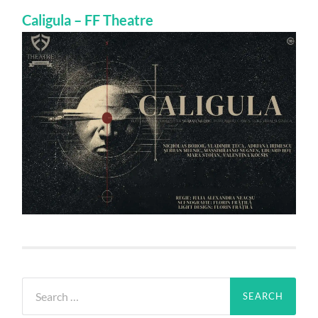
Caligula – FF Theatre
Search
for: