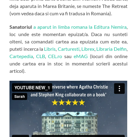
deja aparuta in Marea Britanie, se numeste The Retreat
(vom vedea daca si cum va fi tradusa in Romania).
Sanatoriul
a aparut in limba romana la Editura Nemira
,
loc unde este momentan epuizat/a. Daca nu sunteti
olteni, sa comandati cartea asa epuizata cum este ea,
puteti incerca la
Libris
,
Carturesti
,
Librex
,
Libraria Delfin
,
Cartepedia
,
CLB
,
CEL.ro
sau
eMAG
(locuri din online
unde cartea era in stoc in momentul scrierii acestui
articol).