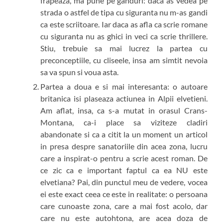
frapeaza, ma pune pe ganduri: daca as vedea pe
strada o astfel de tipa cu siguranta nu m-as gandi
ca este scriitoare. Iar daca as afla ca scrie romane
cu siguranta nu as ghici in veci ca scrie thrillere.
Stiu, trebuie sa mai lucrez la partea cu
preconceptiile, cu cliseele, insa am simtit nevoia
sa va spun si voua asta.
Partea a doua e si mai interesanta: o autoare
britanica isi plaseaza actiunea in Alpii elvetieni.
Am aflat, insa, ca s-a mutat in orasul Crans-
Montana, ca-i place sa viziteze cladiri
abandonate si ca a citit la un moment un articol
in presa despre sanatoriile din acea zona, lucru
care a inspirat-o pentru a scrie acest roman. De
ce zic ca e important faptul ca ea NU este
elvetiana? Pai, din punctul meu de vedere, vocea
ei este exact ceea ce este in realitate: o persoana
care cunoaste zona, care a mai fost acolo, dar
care nu este autohtona, are acea doza de