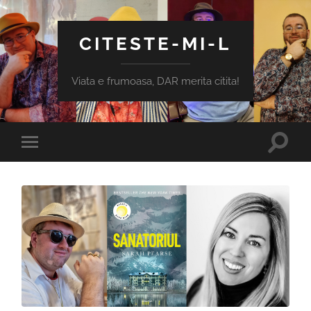
CITESTE-MI-L
Viata e frumoasa, DAR merita citita!
Toggle
Toggle
search
mobile
field
menu