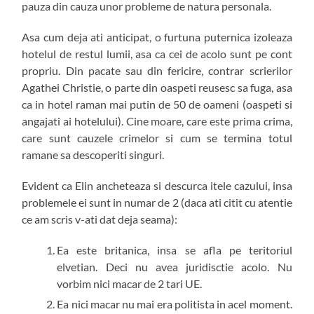
pauza din cauza unor probleme de natura personala.
Asa cum deja ati anticipat, o furtuna puternica izoleaza
hotelul de restul lumii, asa ca cei de acolo sunt pe cont
propriu. Din pacate sau din fericire, contrar scrierilor
Agathei Christie, o parte din oaspeti reusesc sa fuga, asa
ca in hotel raman mai putin de 50 de oameni (oaspeti si
angajati ai hotelului). Cine moare, care este prima crima,
care sunt cauzele crimelor si cum se termina totul
ramane sa descoperiti singuri.
Evident ca Elin ancheteaza si descurca itele cazului, insa
problemele ei sunt in numar de 2 (daca ati citit cu atentie
ce am scris v-ati dat deja seama):
Ea este britanica, insa se afla pe teritoriul
elvetian. Deci nu avea juridisctie acolo. Nu
vorbim nici macar de 2 tari UE.
Ea nici macar nu mai era politista in acel moment.