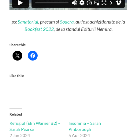
ps:
Sanatoriul
, precum si
Soacra
, au fost achizitionate de la
Bookfest 2022
, de la standul Editurii Nemira.
Share this:
Like this:
Related
Refugiul (Elin Warner #2) –
Insomnia – Sarah
Sarah Pearse
Pinborough
2 Jan 2024
5 Apr 2024