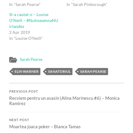
In "Sarah Pearse"
In "Sarah Pinborough"
Si-a cautat-o – Louise
O’Neill – #NuInseamnaNU
irlandez
2 Apr 2019
In "Louise O'Neill"
Sarah Pearse
ELIN WARNER
SANATORIUL
SARAH PEARSE
PREVIOUS POST
Recviem pentru un asasin (Alina Marinescu #6) – Monica
Ramirez
NEXT POST
Moartea joaca poker – Bianca Tamas