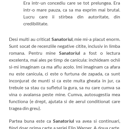
Era intr-un concediu care se tot prelungea. Era
intr-o mare pauza, ca sa ma exprim mai brutal.
Lucru care ii stirbea din autoritate, din
credibilitate.
Desi multi au criticat
Sanatoriul
, mie mi-a placut enorm.
Sunt socat de recenziile negative citite, inclusiv in limba
romana. Pentru mine
Sanatoriul
a fost o lectura
excelenta, mai ales pe timp de canicula: inchideam ochii
si-mi imaginam ca ma aflu acolo. Imi imaginam ca afara
nu este canicula, ci este o furtuna de zapada, ca sunt
inconjurat de munti si ca este multa gheata in jur, ca
trebuie sa stau cu sufletul la gura, sa nu care cumva sa
vina o avalansa peste mine. Cumva, autosugestia mea
functiona (e drept, ajutata si de aerul conditionat care
tragea din greu).
Partea buna este ca
Sanatoriul
va avea si continuari,
fiind doar prima carte a seriei Elin Warner. A doua carte,