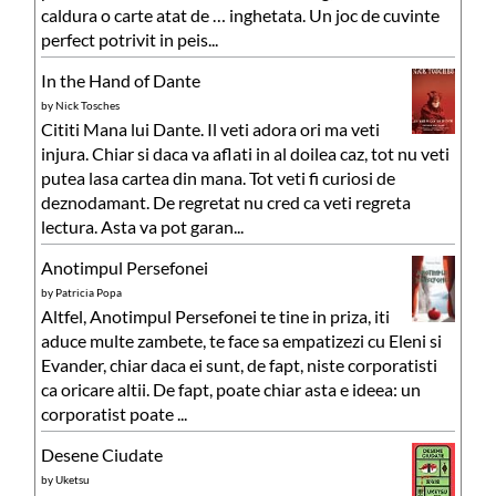
caldura o carte atat de … inghetata. Un joc de cuvinte
perfect potrivit in peis...
In the Hand of Dante
by
Nick Tosches
Cititi Mana lui Dante. Il veti adora ori ma veti
injura. Chiar si daca va aflati in al doilea caz, tot nu veti
putea lasa cartea din mana. Tot veti fi curiosi de
deznodamant. De regretat nu cred ca veti regreta
lectura. Asta va pot garan...
Anotimpul Persefonei
by
Patricia Popa
Altfel, Anotimpul Persefonei te tine in priza, iti
aduce multe zambete, te face sa empatizezi cu Eleni si
Evander, chiar daca ei sunt, de fapt, niste corporatisti
ca oricare altii. De fapt, poate chiar asta e ideea: un
corporatist poate ...
Desene Ciudate
by
Uketsu