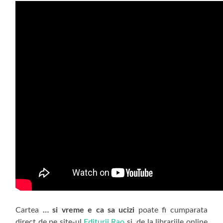
Cartea
… si vreme e ca sa ucizi
poate fi cumparata
direct de pe site-ul
Editurii Rao
si de la librariile online