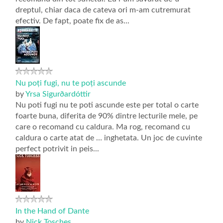
dreptul, chiar daca de cateva ori m-am cutremurat
efectiv. De fapt, poate fix de as...
Nu poți fugi, nu te poți ascunde
by
Yrsa Sigurðardóttir
Nu poti fugi nu te poti ascunde este per total o carte
foarte buna, diferita de 90% dintre lecturile mele, pe
care o recomand cu caldura. Ma rog, recomand cu
caldura o carte atat de … inghetata. Un joc de cuvinte
perfect potrivit in peis...
In the Hand of Dante
by
Nick Tosches