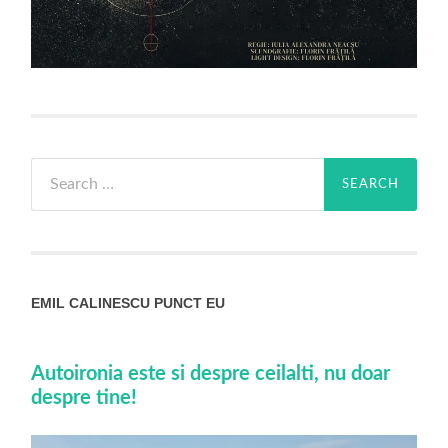
Search
for:
EMIL CALINESCU PUNCT EU
Autoironia este si despre ceilalti, nu doar
despre tine!