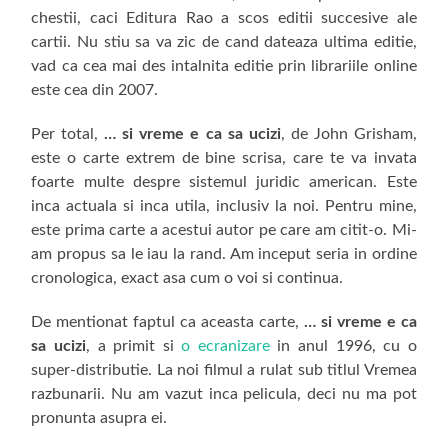
chestii, caci Editura Rao a scos editii succesive ale
cartii. Nu stiu sa va zic de cand dateaza ultima editie,
vad ca cea mai des intalnita editie prin librariile online
este cea din 2007.
Per total,
… si vreme e ca sa ucizi
, de John Grisham,
este o carte extrem de bine scrisa, care te va invata
foarte multe despre sistemul juridic american. Este
inca actuala si inca utila, inclusiv la noi. Pentru mine,
este prima carte a acestui autor pe care am citit-o. Mi-
am propus sa le iau la rand. Am inceput seria in ordine
cronologica, exact asa cum o voi si continua.
De mentionat faptul ca aceasta carte,
… si vreme e ca
sa ucizi
, a primit si
o ecranizare
in anul 1996, cu o
super-distributie. La noi filmul a rulat sub titlul Vremea
razbunarii. Nu am vazut inca pelicula, deci nu ma pot
pronunta asupra ei.