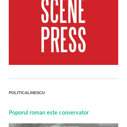
POLITICALINESCU
Poporul roman este conservator