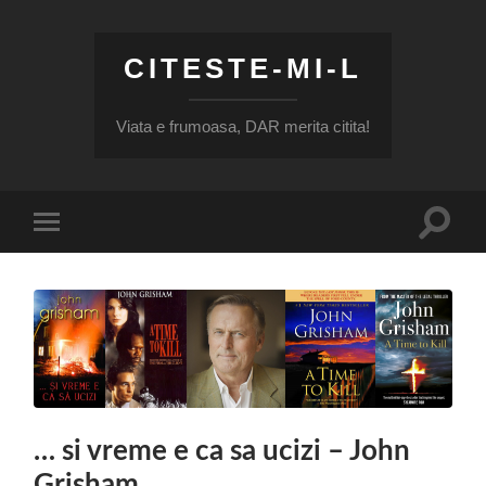
CITESTE-MI-L
Viata e frumoasa, DAR merita citita!
Toggle
Toggle
search
mobile
field
menu
… si vreme e ca sa ucizi – John
Grisham