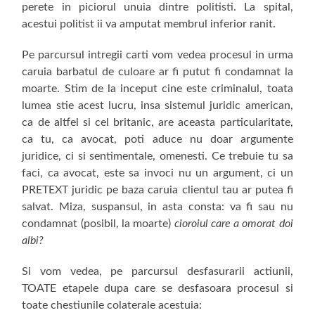
perete in piciorul unuia dintre politisti. La spital,
acestui politist ii va amputat membrul inferior ranit.
Pe parcursul intregii carti vom vedea procesul in urma
caruia barbatul de culoare ar fi putut fi condamnat la
moarte. Stim de la inceput cine este criminalul, toata
lumea stie acest lucru, insa sistemul juridic american,
ca de altfel si cel britanic, are aceasta particularitate,
ca tu, ca avocat, poti aduce nu doar argumente
juridice, ci si sentimentale, omenesti. Ce trebuie tu sa
faci, ca avocat, este sa invoci nu un argument, ci un
PRETEXT juridic pe baza caruia clientul tau ar putea fi
salvat. Miza, suspansul, in asta consta: va fi sau nu
condamnat (posibil, la moarte)
cioroiul care a omorat doi
albi?
Si vom vedea, pe parcursul desfasurarii actiunii,
TOATE etapele dupa care se desfasoara procesul si
toate chestiunile colaterale acestuia: