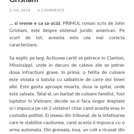
2 JUL 2018
/
6 COMMENTS
… si vreme e ca sa ucizi
, PRIMUL roman scris de John
Grisham, este despre sistemul juridic american. Pe
scurt de tot, aceasta este cea mai corecta
caracterizare.
Sa explic pe larg. Actiunea cartii se petrece in Clanton,
Mississippi, unde in decurs de cateva zile se petrec
doua infractiuni grave. In prima, o fetita de culoare
este violata si batuta cu salbaticie de catre doi tineri
albi. Este gasita aproape moarta, dusa la spital, unde
este salvata. Tatal ei, un barbat de culoare familist, fost
luptator in Vietnam, decide sa-si faca singur dreptate
si-i impusca pe cei 2 violatori chiar cand acestia erau in
custodia politiei. Ei ieseau din tribunal, de la infatisarea
care le stabilise cautiunea, cand acesta ii impusca cu o
arma automata. Din greseala, insa, un colt a ricosat din