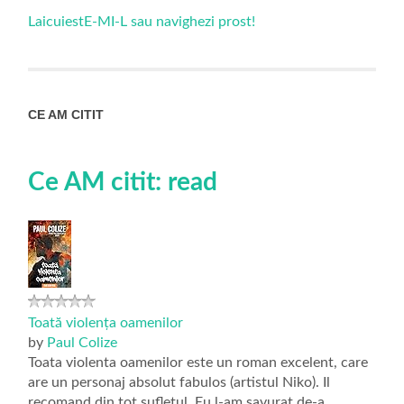
LaicuiestE-MI-L sau navighezi prost!
CE AM CITIT
Ce AM citit: read
Toată violența oamenilor
by
Paul Colize
Toata violenta oamenilor este un roman excelent, care
are un personaj absolut fabulos (artistul Niko). Il
recomand din tot sufletul. Eu l-am savurat de-a