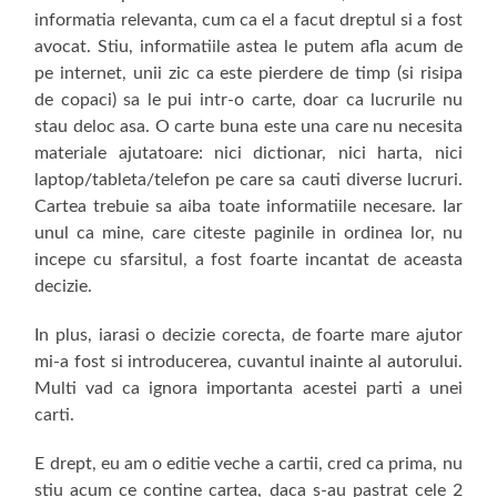
informatia relevanta, cum ca el a facut dreptul si a fost
avocat. Stiu, informatiile astea le putem afla acum de
pe internet, unii zic ca este pierdere de timp (si risipa
de copaci) sa le pui intr-o carte, doar ca lucrurile nu
stau deloc asa. O carte buna este una care nu necesita
materiale ajutatoare: nici dictionar, nici harta, nici
laptop/tableta/telefon pe care sa cauti diverse lucruri.
Cartea trebuie sa aiba toate informatiile necesare. Iar
unul ca mine, care citeste paginile in ordinea lor, nu
incepe cu sfarsitul, a fost foarte incantat de aceasta
decizie.
In plus, iarasi o decizie corecta, de foarte mare ajutor
mi-a fost si introducerea, cuvantul inainte al autorului.
Multi vad ca ignora importanta acestei parti a unei
carti.
E drept, eu am o editie veche a cartii, cred ca prima, nu
stiu acum ce contine cartea, daca s-au pastrat cele 2