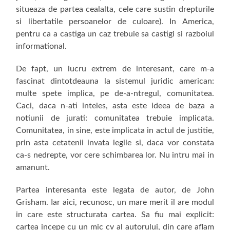
situeaza de partea cealalta, cele care sustin drepturile
si libertatile persoanelor de culoare). In America,
pentru ca a castiga un caz trebuie sa castigi si razboiul
informational.
De fapt, un lucru extrem de interesant, care m-a
fascinat dintotdeauna la sistemul juridic american:
multe spete implica, pe de-a-ntregul, comunitatea.
Caci, daca n-ati inteles, asta este ideea de baza a
notiunii de jurati: comunitatea trebuie implicata.
Comunitatea, in sine, este implicata in actul de justitie,
prin asta cetatenii invata legile si, daca vor constata
ca-s nedrepte, vor cere schimbarea lor. Nu intru mai in
amanunt.
Partea interesanta este legata de autor, de John
Grisham. Iar aici, recunosc, un mare merit il are modul
in care este structurata cartea. Sa fiu mai explicit:
cartea incepe cu un mic cv al autorului, din care aflam