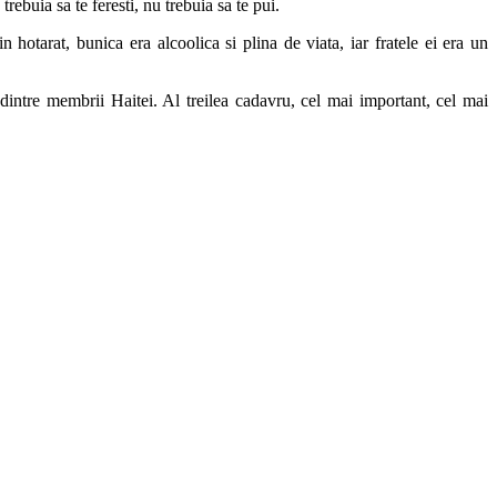
ebuia sa te feresti, nu trebuia sa te pui.
otarat, bunica era alcoolica si plina de viata, iar fratele ei era un
 dintre membrii Haitei. Al treilea cadavru, cel mai important, cel mai