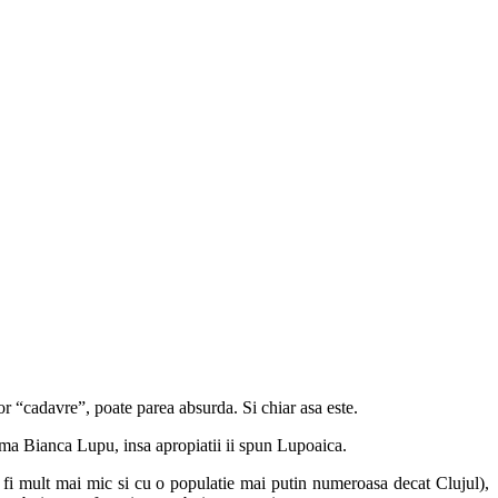
nor “cadavre”, poate parea absurda. Si chiar asa este.
eama Bianca Lupu, insa apropiatii ii spun Lupoaica.
 a fi mult mai mic si cu o populatie mai putin numeroasa decat Clujul),