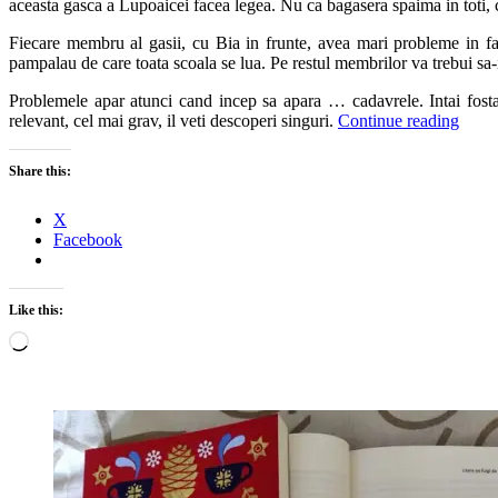
aceasta gasca a Lupoaicei facea legea. Nu ca bagasera spaima in toti, ca
Fiecare membru al gasii, cu Bia in frunte, avea mari probleme in fam
pampalau de care toata scoala se lua. Pe restul membrilor va trebui sa-i
Problemele apar atunci cand incep sa apara … cadavrele. Intai fosta i
relevant, cel mai grav, il veti descoperi singuri.
Continue reading
Share this:
X
Facebook
Like this:
Loading…