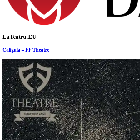
LaTeatru.EU
Caligula – FF Theatre