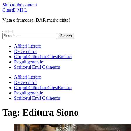
Skip to the content
CitestE-MI-L
Viata e frumoasa, DAR merita citita!
Toggle
Toggle
Search
mobile
search
for:
menu
field
Afilieri literare
De ce citim?
Grupul Cititorilor CitestEmil.ro
Reguli generale
Scriitorul Emil Calinescu
Afilieri literare
De ce citim?
Grupul Cititorilor CitestEmil.ro
Reguli generale
Scriitorul Emil Calinescu
Tag:
Editura Siono