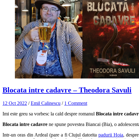
Blocata intre cadavre – Theodora Savuli
12 Oct 2022
/
Emil Calinescu
/
1 Comment
Imi este greu sa vorbesc la cald despre romanul
Blocata intre cadavr
Blocata intre cadavre
ne spune povestea Biancai (Bia), o adolescenta 
Intr-un oras din Ardeal (pare a fi Clujul datorita
padurii Hoia
, despre