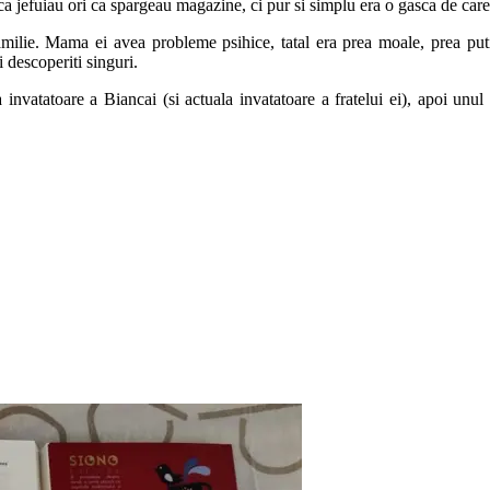
 jefuiau ori ca spargeau magazine, ci pur si simplu era o gasca de care tr
ilie. Mama ei avea probleme psihice, tatal era prea moale, prea putin h
 descoperiti singuri.
nvatatoare a Biancai (si actuala invatatoare a fratelui ei), apoi unul