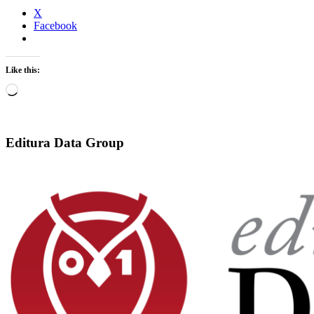
X
Facebook
Like this:
Loading…
Editura Data Group