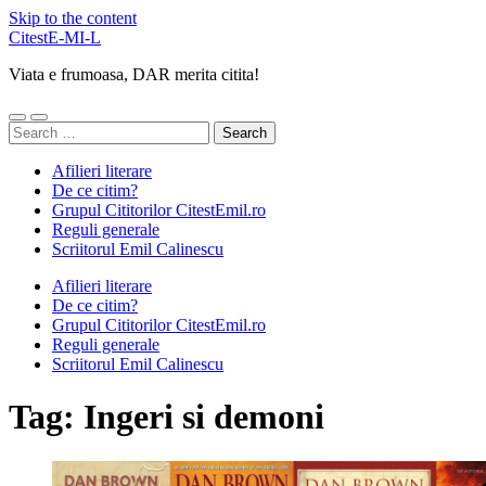
Skip to the content
CitestE-MI-L
Viata e frumoasa, DAR merita citita!
Toggle
Toggle
Search
mobile
search
for:
menu
field
Afilieri literare
De ce citim?
Grupul Cititorilor CitestEmil.ro
Reguli generale
Scriitorul Emil Calinescu
Afilieri literare
De ce citim?
Grupul Cititorilor CitestEmil.ro
Reguli generale
Scriitorul Emil Calinescu
Tag:
Ingeri si demoni