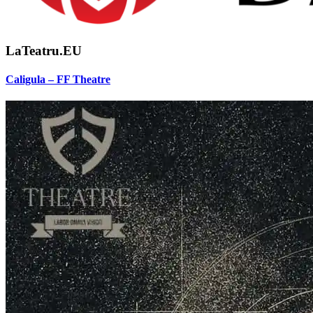
LaTeatru.EU
Caligula – FF Theatre