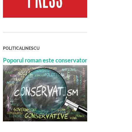
POLITICALINESCU
Poporul roman este conservator