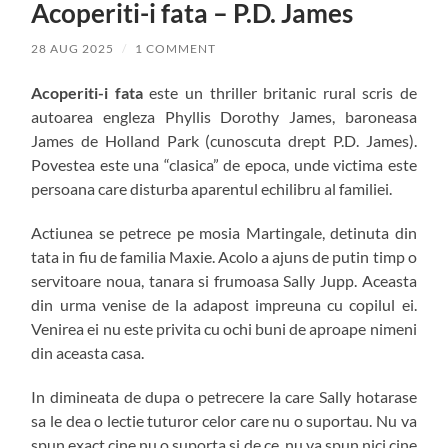
Acoperiti-i fata – P.D. James
28 AUG 2025
/
1 COMMENT
Acoperiti-i fata
este un thriller britanic rural scris de
autoarea engleza Phyllis Dorothy James, baroneasa
James de Holland Park (cunoscuta drept P.D. James).
Povestea este una “clasica” de epoca, unde victima este
persoana care disturba aparentul echilibru al familiei.
Actiunea se petrece pe mosia Martingale, detinuta din
tata in fiu de familia Maxie. Acolo a ajuns de putin timp o
servitoare noua, tanara si frumoasa Sally Jupp. Aceasta
din urma venise de la adapost impreuna cu copilul ei.
Venirea ei nu este privita cu ochi buni de aproape nimeni
din aceasta casa.
In dimineata de dupa o petrecere la care Sally hotarase
sa le dea o lectie tuturor celor care nu o suportau. Nu va
spun exact cine nu o suporta si de ce, nu va spun nici cine