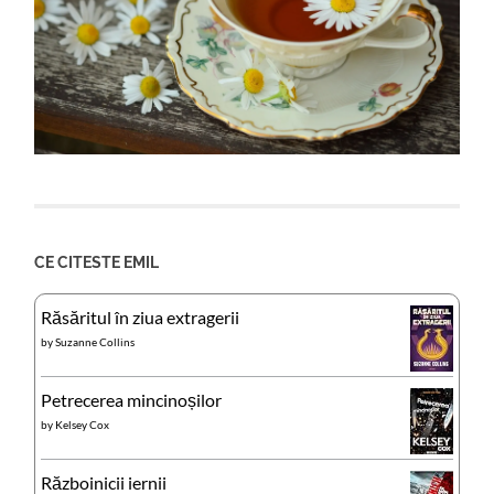
CE CITESTE EMIL
Răsăritul în ziua extragerii
by
Suzanne Collins
Petrecerea mincinoșilor
by
Kelsey Cox
Războinicii iernii