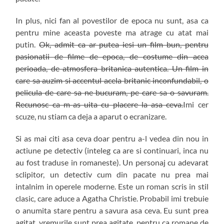
In plus, nici fan al povestilor de epoca nu sunt, asa ca
pentru mine aceasta poveste ma atrage cu atat mai
putin.
Ok, admit ca ar putea iesi un film bun, pentru
pasionatii de filme de epoca, de costume din acea
perioada, de atmosfera britanica autentica. Un film in
care sa auzim si accentul acela britanic inconfundabil, o
pelicula de care sa ne bucuram, pe care sa o savuram.
Recunosc ca m-as uita cu placere la asa ceva.
Imi cer
scuze, nu stiam ca deja a aparut o ecranizare.
Si as mai citi asa ceva doar pentru a-l vedea din nou in
actiune pe detectiv (inteleg ca are si continuari, inca nu
au fost traduse in romaneste). Un personaj cu adevarat
sclipitor, un detectiv cum din pacate nu prea mai
intalnim in operele moderne. Este un roman scris in stil
clasic, care aduce a Agatha Christie. Probabil imi trebuie
o anumita stare pentru a savura asa ceva. Eu sunt prea
agitat, vremurile sunt prea agitate, pentru ca romane de