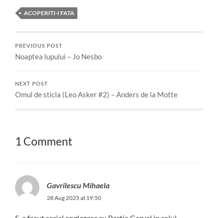
ACOPERITI-I FATA
PREVIOUS POST
Noaptea lupului – Jo Nesbo
NEXT POST
Omul de sticla (Leo Asker #2) – Anders de la Motte
1 Comment
Gavrilescu Mihaela
28 Aug 2025 at 19:50
S-a facut serial englezesc cu Bertie Carvel in rolul