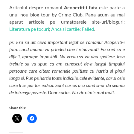
Articolul despre romanul
Acoperiti-i fata
este parte a
unui nou blog tour by Crime Club. Pana acum au mai
aparut articole pe urmatoarele site-uri/bloguri:
Literatura pe tocuri
;
Anca si cartile
;
Falled
.
ps: Era sa uit ceva important legat de romanul Acoperiti-i
fata: cand anume va prindeti cine-i vinovatul? Eu cred ca e
dificil, aproape imposibil. Nu vreau sa va dau spoilere, insa
trebuie sa va spun ca am cunoscut de-a lungul timpului
persoane care citesc romanele politiste cu hartia si pixul
langa ei. Pun pe hartie toate indiciile, cele evidente, dar si cele
care li se par lor indicii. Sunt curios aici cand si-ar da seama
de intreaga poveste. Doar curios. Nu zic nimic mai mult.
Share this: