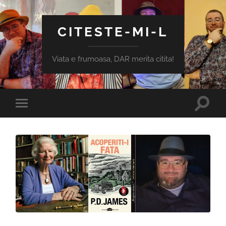
CITESTE-MI-L
Viata e frumoasa, DAR merita citita!
Toggle
Toggle
search
mobile
field
menu