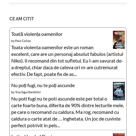
CE AM CITIT
Toată violența oamenilor
by
Paul Colize
Toata violenta oamenilor este un roman
excelent, care are un personaj absolut fabulos (artistul
Niko). Il recomand din tot sufletul. Eu l-am savurat de-
a dreptul, chiar daca de cateva ori m-am cutremurat
efectiv. De fapt, poate fix de as...
Nu poți fugi, nu te poți ascunde
by
Yrsa Sigurðardóttir
Nu poti fugi nu te poti ascunde este per total o
carte foarte buna, diferita de 90% dintre lecturile mele,
pe care o recomand cu caldura. Ma rog, recomand cu
caldura o carte atat de … inghetata. Un joc de cuvinte
perfect potrivit in peis...