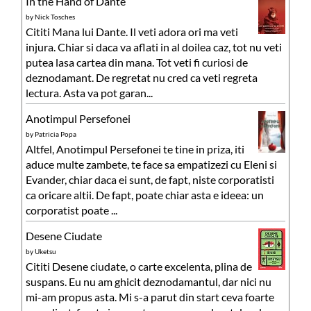
In the Hand of Dante
by
Nick Tosches
Cititi Mana lui Dante. Il veti adora ori ma veti
injura. Chiar si daca va aflati in al doilea caz, tot nu veti
putea lasa cartea din mana. Tot veti fi curiosi de
deznodamant. De regretat nu cred ca veti regreta
lectura. Asta va pot garan...
Anotimpul Persefonei
by
Patricia Popa
Altfel, Anotimpul Persefonei te tine in priza, iti
aduce multe zambete, te face sa empatizezi cu Eleni si
Evander, chiar daca ei sunt, de fapt, niste corporatisti
ca oricare altii. De fapt, poate chiar asta e ideea: un
corporatist poate ...
Desene Ciudate
by
Uketsu
Cititi Desene ciudate, o carte excelenta, plina de
suspans. Eu nu am ghicit deznodamantul, dar nici nu
mi-am propus asta. Mi s-a parut din start ceva foarte