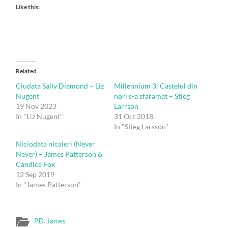
Like this:
Related
Ciudata Sally Diamond – Liz
Millennium 3: Castelul din
Nugent
nori s-a sfaramat – Stieg
19 Nov 2023
Larrson
In "Liz Nugent"
31 Oct 2018
In "Stieg Larsson"
Niciodata nicaieri (Never
Never) – James Patterson &
Candice Fox
12 Sep 2019
In "James Patterson"
P.D. James