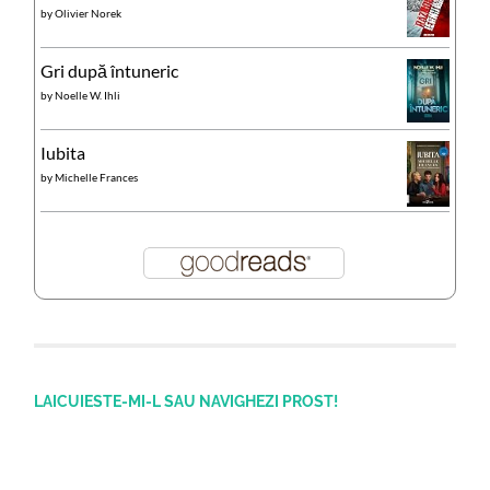
by
Olivier Norek
Gri după întuneric
by
Noelle W. Ihli
Iubita
by
Michelle Frances
LAICUIESTE-MI-L SAU NAVIGHEZI PROST!