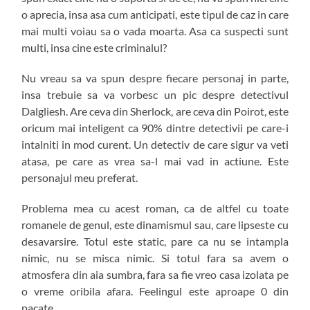
o aprecia, insa asa cum anticipati, este tipul de caz in care
mai multi voiau sa o vada moarta. Asa ca suspecti sunt
multi, insa cine este criminalul?
Nu vreau sa va spun despre fiecare personaj in parte,
insa trebuie sa va vorbesc un pic despre detectivul
Dalgliesh. Are ceva din Sherlock, are ceva din Poirot, este
oricum mai inteligent ca 90% dintre detectivii pe care-i
intalniti in mod curent. Un detectiv de care sigur va veti
atasa, pe care as vrea sa-l mai vad in actiune. Este
personajul meu preferat.
Problema mea cu acest roman, ca de altfel cu toate
romanele de genul, este dinamismul sau, care lipseste cu
desavarsire. Totul este static, pare ca nu se intampla
nimic, nu se misca nimic. Si totul fara sa avem o
atmosfera din aia sumbra, fara sa fie vreo casa izolata pe
o vreme oribila afara. Feelingul este aproape 0 din
pacate.