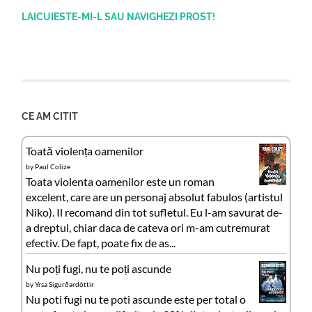
LAICUIESTE-MI-L SAU NAVIGHEZI PROST!
CE AM CITIT
Toată violența oamenilor
by
Paul Colize
Toata violenta oamenilor este un roman
excelent, care are un personaj absolut fabulos (artistul
Niko). Il recomand din tot sufletul. Eu l-am savurat de-
a dreptul, chiar daca de cateva ori m-am cutremurat
efectiv. De fapt, poate fix de as...
Nu poți fugi, nu te poți ascunde
by
Yrsa Sigurðardóttir
Nu poti fugi nu te poti ascunde este per total o