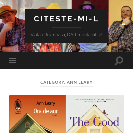
CITESTE-MI-L
Viata e frumoasa, DAR merita citita!
Toggle
Toggle
search
mobile
field
menu
CATEGORY:
ANN LEARY