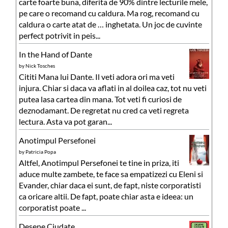
carte foarte buna, diferita de 90% dintre lecturile mele,
pe care o recomand cu caldura. Ma rog, recomand cu
caldura o carte atat de … inghetata. Un joc de cuvinte
perfect potrivit in peis...
In the Hand of Dante
by
Nick Tosches
Cititi Mana lui Dante. Il veti adora ori ma veti
injura. Chiar si daca va aflati in al doilea caz, tot nu veti
putea lasa cartea din mana. Tot veti fi curiosi de
deznodamant. De regretat nu cred ca veti regreta
lectura. Asta va pot garan...
Anotimpul Persefonei
by
Patricia Popa
Altfel, Anotimpul Persefonei te tine in priza, iti
aduce multe zambete, te face sa empatizezi cu Eleni si
Evander, chiar daca ei sunt, de fapt, niste corporatisti
ca oricare altii. De fapt, poate chiar asta e ideea: un
corporatist poate ...
Desene Ciudate