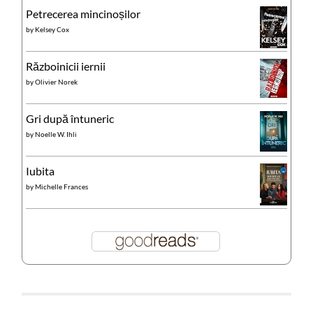
Petrecerea mincinoșilor
by
Kelsey Cox
Războinicii iernii
by
Olivier Norek
Gri după întuneric
by
Noelle W. Ihli
Iubita
by
Michelle Frances