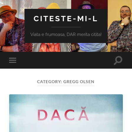
CITESTE-MI-L
Viata e frumoasa, DAR merita citita!
Toggle
Toggle
search
mobile
field
menu
CATEGORY:
GREGG OLSEN