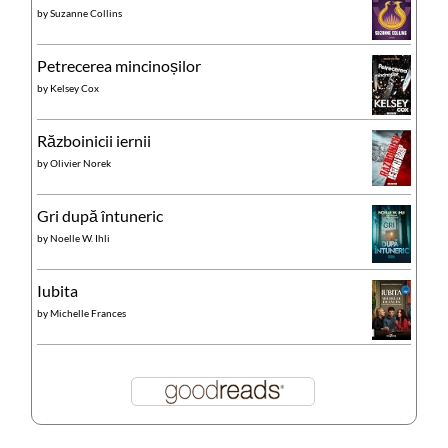
by
Suzanne Collins
Petrecerea mincinoșilor
by
Kelsey Cox
Războinicii iernii
by
Olivier Norek
Gri după întuneric
by
Noelle W. Ihli
Iubita
by
Michelle Frances