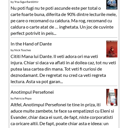
by
Yrsa Sigurðardóttir
Nu poti fugi nu te poti ascunde este per total o
carte foarte buna, diferita de 90% dintre lecturile mele,
pe care o recomand cu caldura. Ma rog, recomand cu
caldura o carte atat de … inghetata. Un joc de cuvinte
perfect potrivit in peis...
In the Hand of Dante
by
Nick Tosches
Cititi Mana lui Dante. Il veti adora ori ma veti
injura. Chiar si daca va aflati in al doilea caz, tot nu veti
putea lasa cartea din mana. Tot veti fi curiosi de
deznodamant. De regretat nu cred ca veti regreta
lectura. Asta va pot garan...
Anotimpul Persefonei
by
Patricia Popa
Altfel, Anotimpul Persefonei te tine in priza, iti
aduce multe zambete, te face sa empatizezi cu Eleni si
Evander, chiar daca ei sunt, de fapt, niste corporatisti
ca oricare altii. De fapt, poate chiar asta e ideea: un