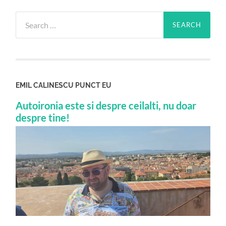
Search
for:
EMIL CALINESCU PUNCT EU
Autoironia este si despre ceilalti, nu doar
despre tine!