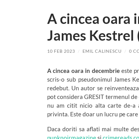
A cincea oara 
James Kestrel
10 FEB 2023
/
EMIL CALINESCU
/
0 C
A cincea oara in decembrie
este p
scris-o sub pseudonimul James Kes
redebut. Un autor se reinventeaza
pot considera GRESIT termenul de d
nu am citit nicio alta carte de-a
privinta. Este doar un lucru pe care
Daca doriti sa aflati mai multe de
punknoirmagazine
si
crimereads.c