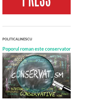
POLITICALINESCU
Poporul roman este conservator