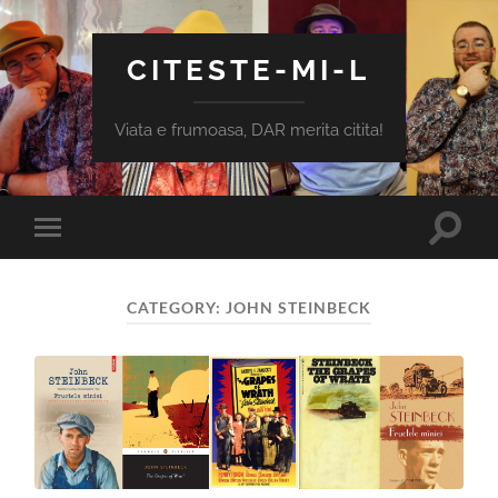
CITESTE-MI-L
Viata e frumoasa, DAR merita citita!
Toggle
Toggle
search
mobile
field
menu
CATEGORY:
JOHN STEINBECK