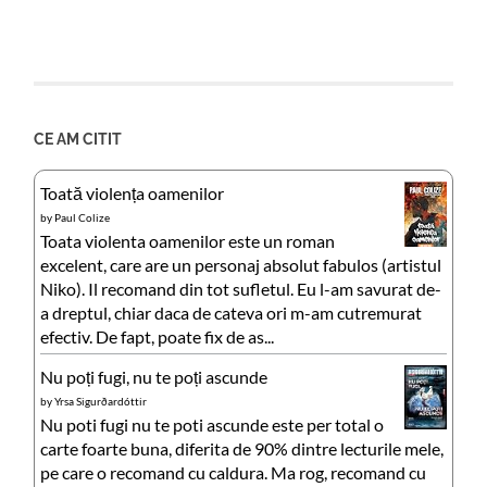
CE AM CITIT
Toată violența oamenilor
by
Paul Colize
Toata violenta oamenilor este un roman
excelent, care are un personaj absolut fabulos (artistul
Niko). Il recomand din tot sufletul. Eu l-am savurat de-
a dreptul, chiar daca de cateva ori m-am cutremurat
efectiv. De fapt, poate fix de as...
Nu poți fugi, nu te poți ascunde
by
Yrsa Sigurðardóttir
Nu poti fugi nu te poti ascunde este per total o
carte foarte buna, diferita de 90% dintre lecturile mele,
pe care o recomand cu caldura. Ma rog, recomand cu