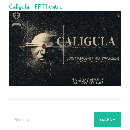
Caligula – FF Theatre
Search
for: