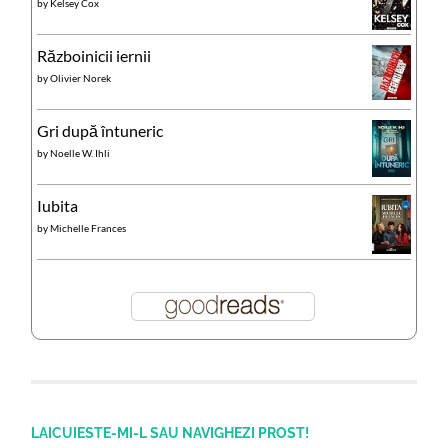
by
Kelsey Cox
Războinicii iernii
by
Olivier Norek
Gri după întuneric
by
Noelle W. Ihli
Iubita
by
Michelle Frances
LAICUIESTE-MI-L SAU NAVIGHEZI PROST!