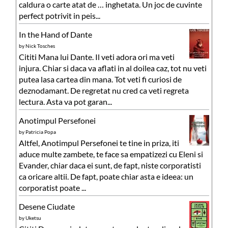
caldura o carte atat de … inghetata. Un joc de cuvinte
perfect potrivit in peis...
In the Hand of Dante
by
Nick Tosches
Cititi Mana lui Dante. Il veti adora ori ma veti
injura. Chiar si daca va aflati in al doilea caz, tot nu veti
putea lasa cartea din mana. Tot veti fi curiosi de
deznodamant. De regretat nu cred ca veti regreta
lectura. Asta va pot garan...
Anotimpul Persefonei
by
Patricia Popa
Altfel, Anotimpul Persefonei te tine in priza, iti
aduce multe zambete, te face sa empatizezi cu Eleni si
Evander, chiar daca ei sunt, de fapt, niste corporatisti
ca oricare altii. De fapt, poate chiar asta e ideea: un
corporatist poate ...
Desene Ciudate
by
Uketsu