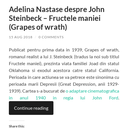
Adelina Nastase despre John
Steinbeck – Fructele maniei
(Grapes of wrath)
15 AUG 2018
/
0 COMMENTS
Publicat pentru prima data in 1939, Grapes of wrath,
romanul realist a lui J. Steinbeck (tradus la noi sub titlul
Fructele maniei), prezinta viata familiei Joad din statul
Oklahoma si exodul acestora catre statul California.
Perioada in care actiunea se va petrece este sinonima cu
perioada marii Depresii (Great Depression, anii 1929-
1939). Cartea s-a bucurat de
o adaptare cinematografica
in anul 1940 in regia lui John Ford
.
Continue reading
Share this: