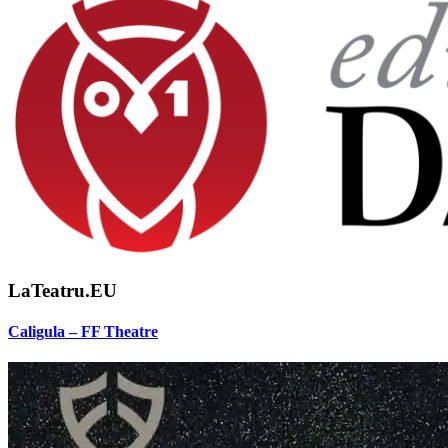
LaTeatru.EU
Caligula – FF Theatre