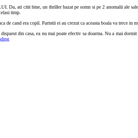
I. Da, ati citit bine, un thriller bazat pe somn si pe 2 anomalii ale s
elasi timp.
 de cand era copil. Parintii ei au crezut ca aceasta boala va trece in mod
 a disparut din casa, ea nu mai poate efectiv sa doarma. Nu a mai dormit
ading