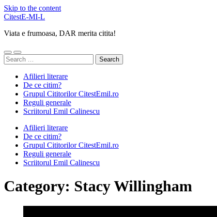
Skip to the content
CitestE-MI-L
Viata e frumoasa, DAR merita citita!
Toggle
Toggle
Search
mobile
search
for:
menu
field
Afilieri literare
De ce citim?
Grupul Cititorilor CitestEmil.ro
Reguli generale
Scriitorul Emil Calinescu
Afilieri literare
De ce citim?
Grupul Cititorilor CitestEmil.ro
Reguli generale
Scriitorul Emil Calinescu
Category:
Stacy Willingham