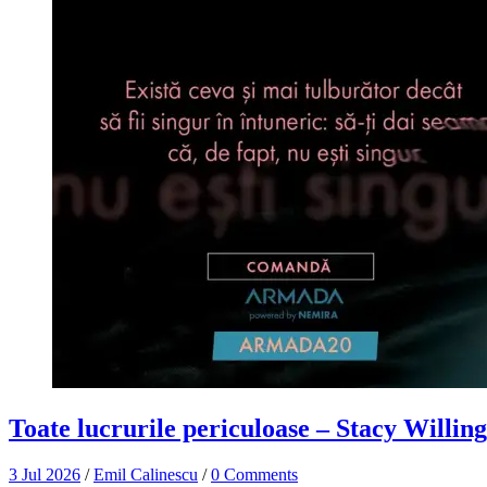
Toate lucrurile periculoase – Stacy Willi
3 Jul 2026
/
Emil Calinescu
/
0 Comments