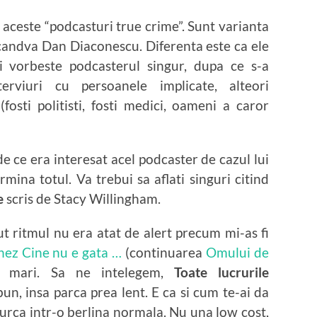
ta aceste “podcasturi true crime”. Sunt varianta
candva Dan Diaconescu. Diferenta este ca ele
i vorbeste podcasterul singur, dupa ce s-a
erviuri cu persoanele implicate, alteori
fosti politisti, fosti medici, oameni a caror
 ce era interesat acel podcaster de cazul lui
rmina totul. Va trebui sa aflati singuri citind
e
scris de Stacy Willingham.
ut ritmul nu era atat de alert precum mi-as fi
nez Cine nu e gata …
(continuarea
Omului de
au mari. Sa ne intelegem,
Toate lucrurile
n, insa parca prea lent. E ca si cum te-ai da
i urca intr-o berlina normala. Nu una low cost,