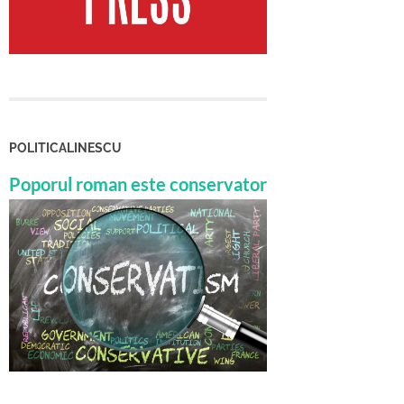
POLITICALINESCU
Poporul roman este conservator