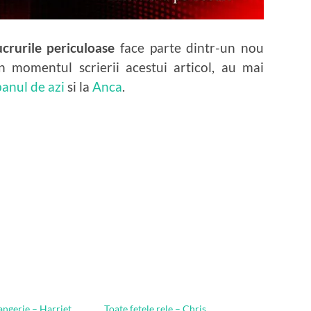
ucrurile periculoase
face parte dintr-un nou
 momentul scrierii acestui articol, au mai
anul de azi
si la
Anca
.
angerie – Harriet
Toate fetele rele – Chris