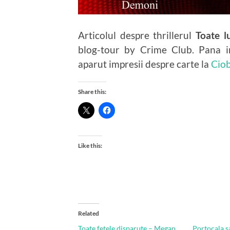
Articolul despre thrillerul
Toate l
blog-tour by Crime Club. Pana in
aparut impresii despre carte la
Ciob
Share this:
Like this:
Related
Toate fetele disparute – Megan
Portocala s