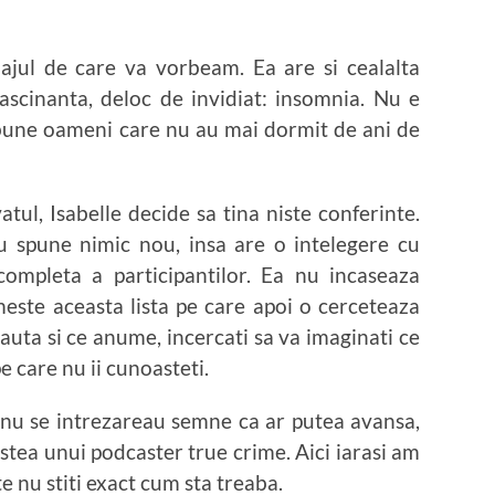
najul de care va vorbeam. Ea are si cealalta
ascinanta, deloc de invidiat: insomnia. Nu e
e bune oameni care nu au mai dormit de ani de
tul, Isabelle decide sa tina niste conferinte.
u spune nimic nou, insa are o intelegere cu
 completa a participantilor. Ea nu incaseaza
meste aceasta lista pe care apoi o cerceteaza
uta si ce anume, incercati sa va imaginati ce
e care nu ii cunoasteti.
i nu se intrezareau semne ca ar putea avansa,
estea unui podcaster true crime. Aici iarasi am
e nu stiti exact cum sta treaba.