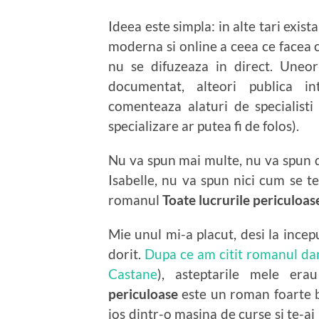
Ideea este simpla: in alte tari exis
moderna si online a ceea ce facea 
nu se difuzeaza in direct. Uneor
documentat, alteori publica int
comenteaza alaturi de specialisti (
specializare ar putea fi de folos).
Nu va spun mai multe, nu va spun de
Isabelle, nu va spun nici cum se te
romanul
Toate lucrurile periculoas
Mie unul mi-a placut, desi la incep
dorit.
Dupa ce am citit romanul da
Castane
), asteptarile mele er
periculoase
este un roman foarte bu
jos dintr-o masina de curse si te-a