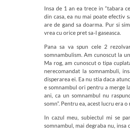
Insa de 1 an ea trece in “tabara ce
din casa, ea nu mai poate efectiv 
are de gand sa doarma. Pur si sim
vrea cu orice pret sa-l gaseasca.
Pana sa va spun cele 2 rezolvar
somnambulism. Am cunoscut la un
Ma rog, am cunoscut o tipa cuplata
nerecomandat la somnambuli, insa 
disperarea ei. Ea nu stia daca atun
e somnambul ori pentru a merge la 
ani, ca un somnambul nu raspund
somn”. Pentru ea, acest lucru era o
In cazul meu, subiectul mi se par
somnambul, mai degraba nu, insa o