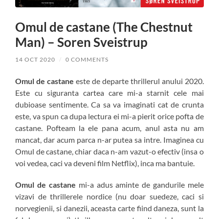
Omul de castane (The Chestnut
Man) – Soren Sveistrup
14 OCT 2020
/
0 COMMENTS
Omul de castane
este de departe thrillerul anului 2020.
Este cu siguranta cartea care mi-a starnit cele mai
dubioase sentimente. Ca sa va imaginati cat de crunta
este, va spun ca dupa lectura ei mi-a pierit orice pofta de
castane. Pofteam la ele pana acum, anul asta nu am
mancat, dar acum parca n-ar putea sa intre. Imaginea cu
Omul de castane, chiar daca n-am vazut-o efectiv (insa o
voi vedea, caci va deveni film Netflix), inca ma bantuie.
Omul de castane
mi-a adus aminte de gandurile mele
vizavi de thrillerele nordice (nu doar suedeze, caci si
norvegienii, si danezii, aceasta carte fiind daneza, sunt la