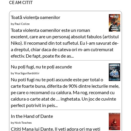
CE AM CITIT
Toată violența oamenilor
by
Paul Colize
Toata violenta oamenilor este un roman
excelent, care are un personaj absolut fabulos (artistul
Niko). Il recomand din tot sufletul. Eu l-am savurat de-
a dreptul, chiar daca de cateva ori m-am cutremurat
efectiv. De fapt, poate fix de as...
Nu poți fugi, nu te poți ascunde
by
Yrsa Sigurðardóttir
Nu poti fugi nu te poti ascunde este per total o
carte foarte buna, diferita de 90% dintre lecturile mele,
pe care o recomand cu caldura. Ma rog, recomand cu
caldura o carte atat de … inghetata. Un joc de cuvinte
perfect potrivit in peis...
In the Hand of Dante
by
Nick Tosches
Cititi Mana lui Dante. Il veti adora ori ma veti