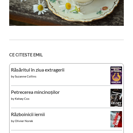
CE CITESTE EMIL
Răsăritul în ziua extragerii
by
Suzanne Collins
Petrecerea mincinoșilor
by
Kelsey Cox
Războinicii iernii
by
Olivier Norek