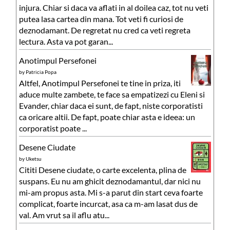
injura. Chiar si daca va aflati in al doilea caz, tot nu veti
putea lasa cartea din mana. Tot veti fi curiosi de
deznodamant. De regretat nu cred ca veti regreta
lectura. Asta va pot garan...
Anotimpul Persefonei
by
Patricia Popa
Altfel, Anotimpul Persefonei te tine in priza, iti
aduce multe zambete, te face sa empatizezi cu Eleni si
Evander, chiar daca ei sunt, de fapt, niste corporatisti
ca oricare altii. De fapt, poate chiar asta e ideea: un
corporatist poate ...
Desene Ciudate
by
Uketsu
Cititi Desene ciudate, o carte excelenta, plina de
suspans. Eu nu am ghicit deznodamantul, dar nici nu
mi-am propus asta. Mi s-a parut din start ceva foarte
complicat, foarte incurcat, asa ca m-am lasat dus de
val. Am vrut sa il aflu atu...