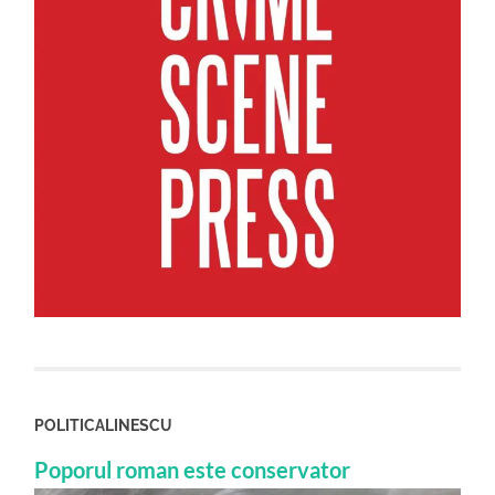
POLITICALINESCU
Poporul roman este conservator