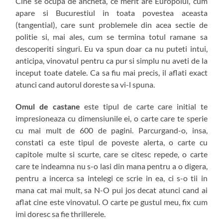
Cine se ocupa de ancheta, ce merit are Europolul, cum
apare si Bucurestiul in toata povestea aceasta
(tangential), care sunt problemele din acea sectie de
politie si, mai ales, cum se termina totul ramane sa
descoperiti singuri. Eu va spun doar ca nu puteti intui,
anticipa, vinovatul pentru ca pur si simplu nu aveti de la
inceput toate datele. Ca sa fiu mai precis, il aflati exact
atunci cand autorul doreste sa vi-l spuna.
Omul de castane
este tipul de carte care initial te
impresioneaza cu dimensiunile ei, o carte care te sperie
cu mai mult de 600 de pagini. Parcurgand-o, insa,
constati ca este tipul de poveste alerta, o carte cu
capitole multe si scurte, care se citesc repede, o carte
care te indeamna nu s-o lasi din mana pentru a o digera,
pentru a incerca sa intelegi ce scrie in ea, ci s-o tii in
mana cat mai mult, sa N-O pui jos decat atunci cand ai
aflat cine este vinovatul. O carte pe gustul meu, fix cum
imi doresc sa fie thrillerele.