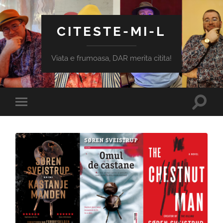
CITESTE-MI-L
Viata e frumoasa, DAR merita citita!
Toggle
Toggle
search
mobile
field
menu