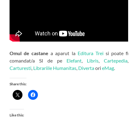
Omul de castane
a aparut la
Editura Trei
si poate fi
comandat/a SI de pe
Elefant
,
Libris
,
Cartepedia
,
Carturesti
,
Librariile Humanitas
,
Diverta
ori
eMag
.
Share this:
Like this: