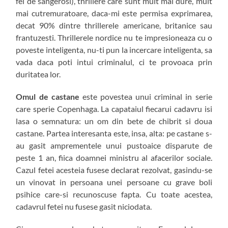
fel de sangerosi), thrillere care sunt mult mai dure, mult
mai cutremuratoare, daca-mi este permisa exprimarea,
decat 90% dintre thrillerele americane, britanice sau
frantuzesti. Thrillerele nordice nu te impresioneaza cu o
poveste inteligenta, nu-ti pun la incercare inteligenta, sa
vada daca poti intui criminalul, ci te provoaca prin
duritatea lor.
Omul de castane
este povestea unui criminal in serie
care sperie Copenhaga. La capataiul fiecarui cadavru isi
lasa o semnatura: un om din bete de chibrit si doua
castane. Partea interesanta este, insa, alta: pe castane s-
au gasit amprementele unui pustoaice disparute de
peste 1 an, fiica doamnei ministru al afacerilor sociale.
Cazul fetei acesteia fusese declarat rezolvat, gasindu-se
un vinovat in persoana unei persoane cu grave boli
psihice care-si recunoscuse fapta. Cu toate acestea,
cadavrul fetei nu fusese gasit niciodata.