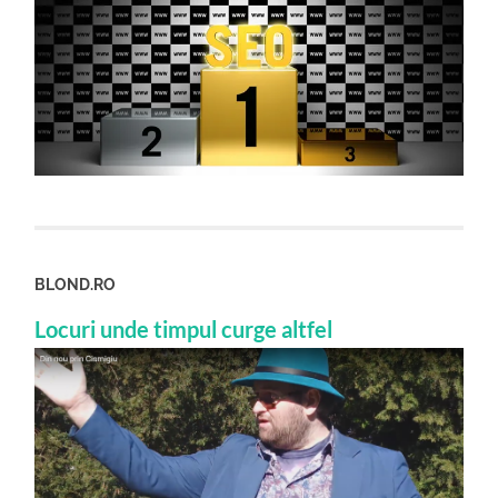
BLOND.RO
Locuri unde timpul curge altfel