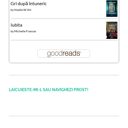
Gri după întuneric
by
Noelle W. Ihli
Iubita
by
Michelle Frances
LAICUIESTE-MI-L SAU NAVIGHEZI PROST!