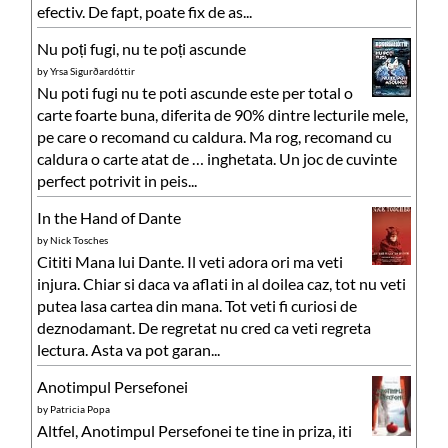
efectiv. De fapt, poate fix de as...
Nu poți fugi, nu te poți ascunde
by
Yrsa Sigurðardóttir
Nu poti fugi nu te poti ascunde este per total o
carte foarte buna, diferita de 90% dintre lecturile mele,
pe care o recomand cu caldura. Ma rog, recomand cu
caldura o carte atat de … inghetata. Un joc de cuvinte
perfect potrivit in peis...
In the Hand of Dante
by
Nick Tosches
Cititi Mana lui Dante. Il veti adora ori ma veti
injura. Chiar si daca va aflati in al doilea caz, tot nu veti
putea lasa cartea din mana. Tot veti fi curiosi de
deznodamant. De regretat nu cred ca veti regreta
lectura. Asta va pot garan...
Anotimpul Persefonei
by
Patricia Popa
Altfel, Anotimpul Persefonei te tine in priza, iti