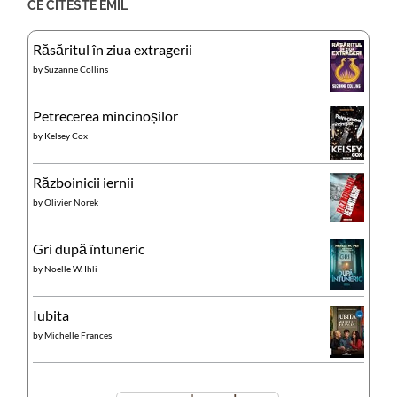
CE CITESTE EMIL
Răsăritul în ziua extragerii
by
Suzanne Collins
Petrecerea mincinoșilor
by
Kelsey Cox
Războinicii iernii
by
Olivier Norek
Gri după întuneric
by
Noelle W. Ihli
Iubita
by
Michelle Frances