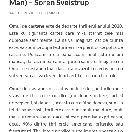
Man) – Soren Sveistrup
14 OCT 2020
/
0 COMMENTS
Omul de castane
este de departe thrillerul anului 2020.
Este cu siguranta cartea care mi-a starnit cele mai
dubioase sentimente. Ca sa va imaginati cat de crunta
este, va spun ca dupa lectura ei mi-a pierit orice pofta de
castane. Pofteam la ele pana acum, anul asta nu am
mancat, dar acum parca n-ar putea sa intre. Imaginea cu
Omul de castane, chiar daca n-am vazut-o efectiv (insa o
voi vedea, caci va deveni film Netflix), inca ma bantuie.
Omul de castane
mi-a adus aminte de gandurile mele
vizavi de thrillerele nordice (nu doar suedeze, caci si
norvegienii, si danezii, aceasta carte fiind daneza, sunt la
fel de sangerosi), thrillere care sunt mult mai dure, mult
mai cutremuratoare, daca-mi este permisa exprimarea,
decat 90% dintre thrillerele americane, britanice sau
frantuzesti. Thrillerele nordice nu te impresioneaza cu o