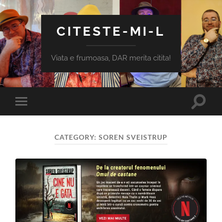
CITESTE-MI-L
Viata e frumoasa, DAR merita citita!
Toggle
Toggle
search
mobile
field
menu
CATEGORY:
SOREN SVEISTRUP