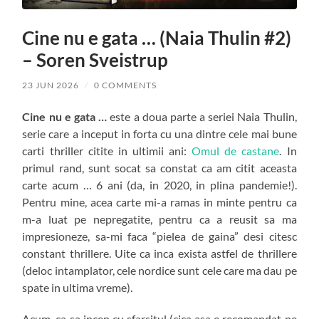
Cine nu e gata … (Naia Thulin #2)
– Soren Sveistrup
23 JUN 2026
/
0 COMMENTS
Cine nu e gata …
este a doua parte a seriei Naia Thulin,
serie care a inceput in forta cu una dintre cele mai bune
carti thriller citite in ultimii ani:
Omul de castane
. In
primul rand, sunt socat sa constat ca am citit aceasta
carte acum … 6 ani (da, in 2020, in plina pandemie!).
Pentru mine, acea carte mi-a ramas in minte pentru ca
m-a luat pe nepregatite, pentru ca a reusit sa ma
impresioneze, sa-mi faca “pielea de gaina” desi citesc
constant thrillere. Uite ca inca exista astfel de thrillere
(deloc intamplator, cele nordice sunt cele care ma dau pe
spate in ultima vreme).
Acum, ca sa incep cu sfarsitul (cica asa e recomandat pe