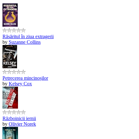
Răsăritul în ziua extragerii
by
Suzanne Collins
Petrecerea mincinoșilor
by
Kelsey Cox
Războinicii iernii
by
Olivier Norek