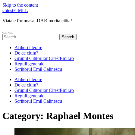
Skip to the content
CitestE-MI-L
Viata e frumoasa, DAR merita citita!
Toggle
Toggle
Search
mobile
search
for:
menu
field
Afilieri literare
De ce citim?
Grupul Cititorilor CitestEmil.ro
Reguli generale
Scriitorul Emil Calinescu
Afilieri literare
De ce citim?
Grupul Cititorilor CitestEmil.ro
Reguli generale
Scriitorul Emil Calinescu
Category:
Raphael Montes