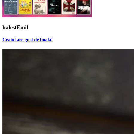
halestEmil
Ceaiul are gust de boala!