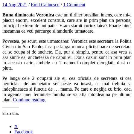
14 Aug 2021
/
Emil Calinescu
/
1 Comment
Buna dimineata Veronica
este un thriller brazilian intens, care mi-a
placut enorm, excelent construit, care are in prim-plan un personaj
principal extrem de antipatic. V-am starnit curiozitatea? Foarte bine,
inseamna ca veti parcurge si randurile urmatoare.
Povestea, pe scurt, este urmatoarea: Veronica este secretara la Politia
Civila din Sao Paolo, insa pe langa munca plictisitoare de secretara
ea se ocupa si de anchete. Da, pur si simplu, pentru ca asa vrea si
asa simte ea, ancheteaza de capul ei. Doua cazuri sunt in prim-plan
in aceasta carte, ambele cu 2 oameni complet dereglati, dusi cu
pluta.
Pe langa cele 2 ocupatii ale ei, cea oficiala de secretara si cea
neoficiala de anchetator sef peste ea insasi, ea mai trebuia sa
indeplineasca si functia de … mama. Pe care o neglija cu brio, caci
in agenda unei feministe familia se va afla intotdeauna pe ultimul
plan.
Continue reading
Share this:
X
Facebook