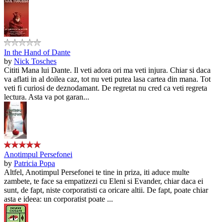
In the Hand of Dante
by
Nick Tosches
Cititi Mana lui Dante. Il veti adora ori ma veti injura. Chiar si daca
va aflati in al doilea caz, tot nu veti putea lasa cartea din mana. Tot
veti fi curiosi de deznodamant. De regretat nu cred ca veti regreta
lectura. Asta va pot garan...
Anotimpul Persefonei
by
Patricia Popa
Altfel, Anotimpul Persefonei te tine in priza, iti aduce multe
zambete, te face sa empatizezi cu Eleni si Evander, chiar daca ei
sunt, de fapt, niste corporatisti ca oricare altii. De fapt, poate chiar
asta e ideea: un corporatist poate ...