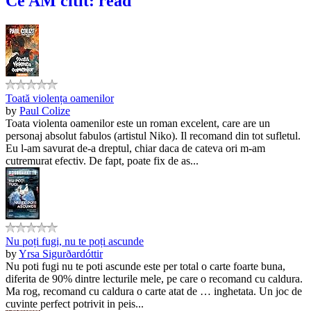
Ce AM citit: read
Toată violența oamenilor
by
Paul Colize
Toata violenta oamenilor este un roman excelent, care are un
personaj absolut fabulos (artistul Niko). Il recomand din tot sufletul.
Eu l-am savurat de-a dreptul, chiar daca de cateva ori m-am
cutremurat efectiv. De fapt, poate fix de as...
Nu poți fugi, nu te poți ascunde
by
Yrsa Sigurðardóttir
Nu poti fugi nu te poti ascunde este per total o carte foarte buna,
diferita de 90% dintre lecturile mele, pe care o recomand cu caldura.
Ma rog, recomand cu caldura o carte atat de … inghetata. Un joc de
cuvinte perfect potrivit in peis...