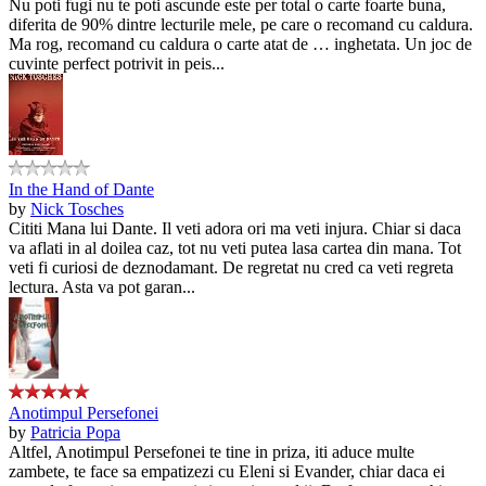
Nu poti fugi nu te poti ascunde este per total o carte foarte buna,
diferita de 90% dintre lecturile mele, pe care o recomand cu caldura.
Ma rog, recomand cu caldura o carte atat de … inghetata. Un joc de
cuvinte perfect potrivit in peis...
In the Hand of Dante
by
Nick Tosches
Cititi Mana lui Dante. Il veti adora ori ma veti injura. Chiar si daca
va aflati in al doilea caz, tot nu veti putea lasa cartea din mana. Tot
veti fi curiosi de deznodamant. De regretat nu cred ca veti regreta
lectura. Asta va pot garan...
Anotimpul Persefonei
by
Patricia Popa
Altfel, Anotimpul Persefonei te tine in priza, iti aduce multe
zambete, te face sa empatizezi cu Eleni si Evander, chiar daca ei