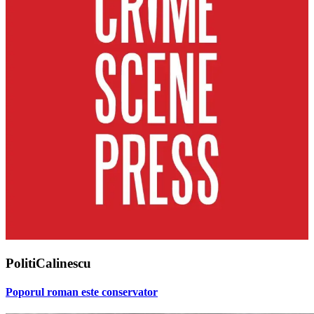
PolitiCalinescu
Poporul roman este conservator