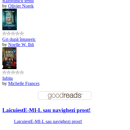
Războinicii iernii
by
Olivier Norek
Gri după întuneric
by
Noelle W. Ihli
Iubita
by
Michelle Frances
LaicuiestE-MI-L sau navighezi prost!
LaicuiestE-MI-L sau navighezi prost!