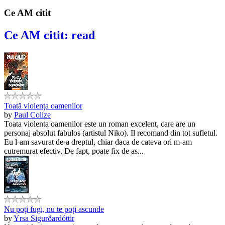
Ce AM citit
Ce AM citit: read
Toată violența oamenilor
by
Paul Colize
Toata violenta oamenilor este un roman excelent, care are un
personaj absolut fabulos (artistul Niko). Il recomand din tot sufletul.
Eu l-am savurat de-a dreptul, chiar daca de cateva ori m-am
cutremurat efectiv. De fapt, poate fix de as...
Nu poți fugi, nu te poți ascunde
by
Yrsa Sigurðardóttir