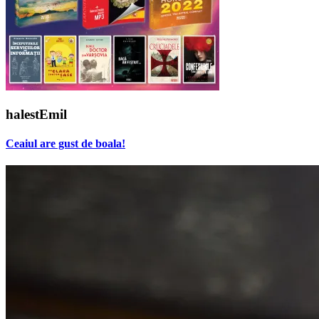
halestEmil
Ceaiul are gust de boala!