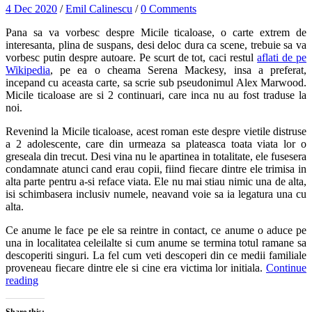
4 Dec 2020
/
Emil Calinescu
/
0 Comments
Pana sa va vorbesc despre Micile ticaloase, o carte extrem de
interesanta, plina de suspans, desi deloc dura ca scene, trebuie sa va
vorbesc putin despre autoare. Pe scurt de tot, caci restul
aflati de pe
Wikipedia
, pe ea o cheama Serena Mackesy, insa a preferat,
incepand cu aceasta carte, sa scrie sub pseudonimul Alex Marwood.
Micile ticaloase are si 2 continuari, care inca nu au fost traduse la
noi.
Revenind la Micile ticaloase, acest roman este despre vietile distruse
a 2 adolescente, care din urmeaza sa plateasca toata viata lor o
greseala din trecut. Desi vina nu le apartinea in totalitate, ele fusesera
condamnate atunci cand erau copii, fiind fiecare dintre ele trimisa in
alta parte pentru a-si reface viata. Ele nu mai stiau nimic una de alta,
isi schimbasera inclusiv numele, neavand voie sa ia legatura una cu
alta.
Ce anume le face pe ele sa reintre in contact, ce anume o aduce pe
una in localitatea celeilalte si cum anume se termina totul ramane sa
descoperiti singuri. La fel cum veti descoperi din ce medii familiale
proveneau fiecare dintre ele si cine era victima lor initiala.
Continue
reading
Share this: