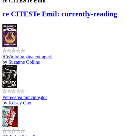
ce CITESTe Emil
ce CITESTe Emil: currently-reading
Răsăritul în ziua extragerii
by
Suzanne Collins
Petrecerea mincinoșilor
by
Kelsey Cox