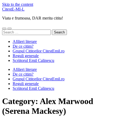
Skip to the content
CitestE-MI-L
Viata e frumoasa, DAR merita citita!
Toggle
Toggle
Search
mobile
search
for:
menu
field
Afilieri literare
De ce citim?
Grupul Cititorilor CitestEmil.ro
Reguli generale
Scriitorul Emil Calinescu
Afilieri literare
De ce citim?
Grupul Cititorilor CitestEmil.ro
Reguli generale
Scriitorul Emil Calinescu
Category:
Alex Marwood
(Serena Mackesy)