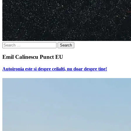
Search
for:
Emil Calinescu Punct EU
Autoironia este si despre ceilalti, nu doar despre tine!