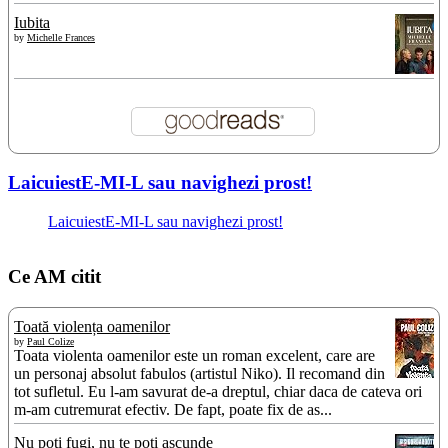
Iubita
by
Michelle Frances
LaicuiestE-MI-L sau navighezi prost!
LaicuiestE-MI-L sau navighezi prost!
Ce AM citit
Toată violența oamenilor
by
Paul Colize
Toata violenta oamenilor este un roman excelent, care are
un personaj absolut fabulos (artistul Niko). Il recomand din
tot sufletul. Eu l-am savurat de-a dreptul, chiar daca de cateva ori
m-am cutremurat efectiv. De fapt, poate fix de as...
Nu poți fugi, nu te poți ascunde