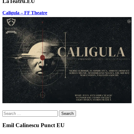
LaTeatru.EU
Caligula – FF Theatre
Search
for:
Emil Calinescu Punct EU