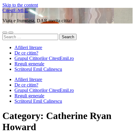
Skip to the content
CitestE-MI-L
Viata e frumoasa, DAR merita citita!
Toggle
Toggle
Search
mobile
search
for:
menu
field
Afilieri literare
De ce citim?
Grupul Cititorilor CitestEmil.ro
Reguli generale
Scriitorul Emil Calinescu
Afilieri literare
De ce citim?
Grupul Cititorilor CitestEmil.ro
Reguli generale
Scriitorul Emil Calinescu
Category:
Catherine Ryan
Howard