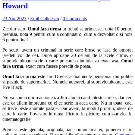
Howard
23 Apr 2023
/
Emil Calinescu
/
0 Comments
Zic din start:
Omul fara urma
ar trebui sa primeasca nota 10 pentru
premisa, nota 9 pentru cum a continuat-o, cum a dezvoltat-o si nota
6 pentru final.
Pe scurt: avem un criminal in serie care brusc se lasa de omorat
(vedeti voi de ce). Dupa aproape 20 de ani de la acele crime, o
supravietuitoare scrie o carte pe care o intituleaza exact asa,
Omul
fara urma
, exact cum fusese poreclit de presa.
Omul fara urma
este Jim Doyle, actualmente pensionar din politie
si paznic de supermarket. Numele autoarei, al supravietuitoarei, este
Eve Black.
Nu va spun cum reactioneaza Jim atunci cand citeste cartea, dar cert
este ca aflam impreuna cu el ce scrie in acea carte. Nu in toata, caci
se trece peste anumite pasaje. Dar avem, la modul propriu, ideea de
carte in carte. Povestire in rama. Picture in picture, cum s-ar zice in
cinematografie.
Premisa este geniala, originala, iar continuarea ei, punerea ei in
aplicare, este excelenta. O mare bila alba pentru autoare.
Continue