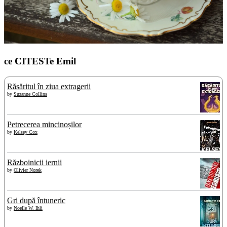
ce CITESTe Emil
Răsăritul în ziua extragerii
by
Suzanne Collins
Petrecerea mincinoșilor
by
Kelsey Cox
Războinicii iernii
by
Olivier Norek
Gri după întuneric
by
Noelle W. Ihli