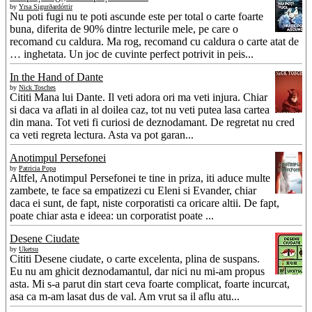
by
Yrsa Sigurðardóttir
Nu poti fugi nu te poti ascunde este per total o carte foarte
buna, diferita de 90% dintre lecturile mele, pe care o
recomand cu caldura. Ma rog, recomand cu caldura o carte atat de
… inghetata. Un joc de cuvinte perfect potrivit in peis...
In the Hand of Dante
by
Nick Tosches
Cititi Mana lui Dante. Il veti adora ori ma veti injura. Chiar
si daca va aflati in al doilea caz, tot nu veti putea lasa cartea
din mana. Tot veti fi curiosi de deznodamant. De regretat nu cred
ca veti regreta lectura. Asta va pot garan...
Anotimpul Persefonei
by
Patricia Popa
Altfel, Anotimpul Persefonei te tine in priza, iti aduce multe
zambete, te face sa empatizezi cu Eleni si Evander, chiar
daca ei sunt, de fapt, niste corporatisti ca oricare altii. De fapt,
poate chiar asta e ideea: un corporatist poate ...
Desene Ciudate
by
Uketsu
Cititi Desene ciudate, o carte excelenta, plina de suspans.
Eu nu am ghicit deznodamantul, dar nici nu mi-am propus
asta. Mi s-a parut din start ceva foarte complicat, foarte incurcat,
asa ca m-am lasat dus de val. Am vrut sa il aflu atu...