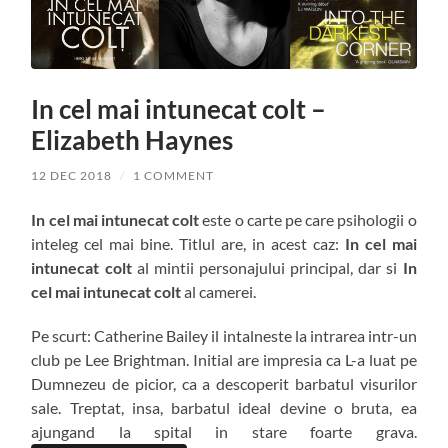
In cel mai intunecat colt –
Elizabeth Haynes
12 DEC 2018
/
1 COMMENT
In cel mai intunecat colt
este o carte pe care psihologii o
inteleg cel mai bine. Titlul are, in acest caz:
In cel mai
intunecat colt
al mintii personajului principal, dar si
In
cel mai intunecat colt
al camerei.
Pe scurt: Catherine Bailey il intalneste la intrarea intr-un
club pe Lee Brightman. Initial are impresia ca L-a luat pe
Dumnezeu de picior, ca a descoperit barbatul visurilor
sale. Treptat, insa, barbatul ideal devine o bruta, ea
ajungand la spital in stare foarte grava.