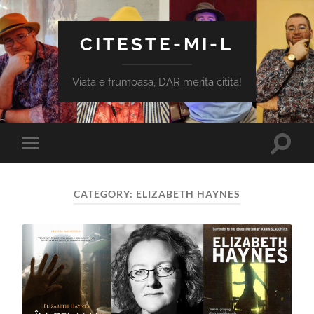
CITESTE-MI-L
Viata e frumoasa, DAR merita citita!
Toggle
Toggle
search
mobile
field
menu
CATEGORY:
ELIZABETH HAYNES