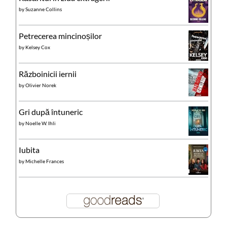
by
Suzanne Collins
Petrecerea mincinoșilor
by
Kelsey Cox
Războinicii iernii
by
Olivier Norek
Gri după întuneric
by
Noelle W. Ihli
Iubita
by
Michelle Frances