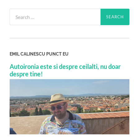
Search
for:
EMIL CALINESCU PUNCT EU
Autoironia este si despre ceilalti, nu doar
despre tine!