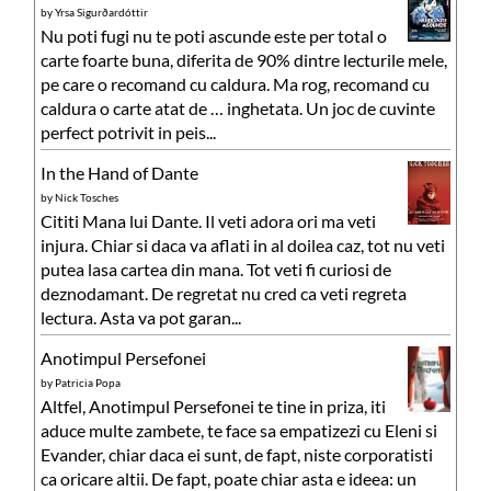
by
Yrsa Sigurðardóttir
Nu poti fugi nu te poti ascunde este per total o
carte foarte buna, diferita de 90% dintre lecturile mele,
pe care o recomand cu caldura. Ma rog, recomand cu
caldura o carte atat de … inghetata. Un joc de cuvinte
perfect potrivit in peis...
In the Hand of Dante
by
Nick Tosches
Cititi Mana lui Dante. Il veti adora ori ma veti
injura. Chiar si daca va aflati in al doilea caz, tot nu veti
putea lasa cartea din mana. Tot veti fi curiosi de
deznodamant. De regretat nu cred ca veti regreta
lectura. Asta va pot garan...
Anotimpul Persefonei
by
Patricia Popa
Altfel, Anotimpul Persefonei te tine in priza, iti
aduce multe zambete, te face sa empatizezi cu Eleni si
Evander, chiar daca ei sunt, de fapt, niste corporatisti
ca oricare altii. De fapt, poate chiar asta e ideea: un