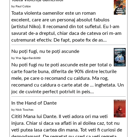
by
Paul Colize
Toata violenta oamenilor este un roman
excelent, care are un personaj absolut fabulos
(artistul Niko). Il recomand din tot sufletul. Eu l-am
savurat de-a dreptul, chiar daca de cateva ori m-am
cutremurat efectiv. De fapt, poate fix de as...
Nu poți fugi, nu te poți ascunde
by
Yrsa Sigurðardóttir
Nu poti fugi nu te poti ascunde este per total o
carte foarte buna, diferita de 90% dintre lecturile
mele, pe care o recomand cu caldura. Ma rog,
recomand cu caldura o carte atat de … inghetata. Un
joc de cuvinte perfect potrivit in peis...
In the Hand of Dante
by
Nick Tosches
Cititi Mana lui Dante. Il veti adora ori ma veti
injura. Chiar si daca va aflati in al doilea caz, tot nu
veti putea lasa cartea din mana. Tot veti fi curiosi de
deznodamant. De regretat nu cred ca veti regreta