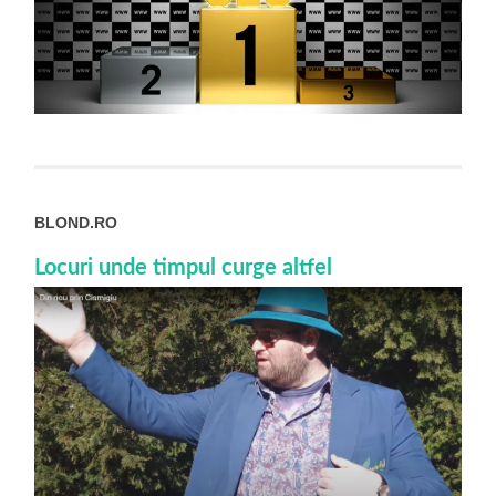
BLOND.RO
Locuri unde timpul curge altfel