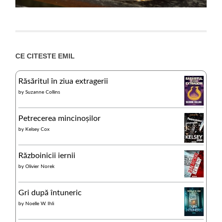
CE CITESTE EMIL
Răsăritul în ziua extragerii
by
Suzanne Collins
Petrecerea mincinoșilor
by
Kelsey Cox
Războinicii iernii
by
Olivier Norek
Gri după întuneric
by
Noelle W. Ihli