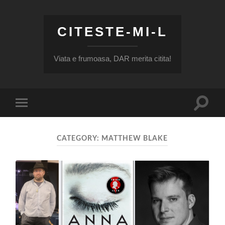
CITESTE-MI-L
Viata e frumoasa, DAR merita citita!
Toggle
Toggle
search
mobile
field
menu
CATEGORY:
MATTHEW BLAKE