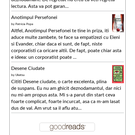
lectura. Asta va pot garan...
Anotimpul Persefonei
by
Patricia Popa
Altfel, Anotimpul Persefonei te tine in priza, iti
aduce multe zambete, te face sa empatizezi cu Eleni
si Evander, chiar daca ei sunt, de fapt, niste
corporatisti ca oricare altii. De fapt, poate chiar asta
e ideea: un corporatist poate ...
Desene Ciudate
by
Uketsu
Cititi Desene ciudate, o carte excelenta, plina
de suspans. Eu nu am ghicit deznodamantul, dar nici
nu mi-am propus asta. Mi s-a parut din start ceva
foarte complicat, foarte incurcat, asa ca m-am lasat
dus de val. Am vrut sa il aflu atu...