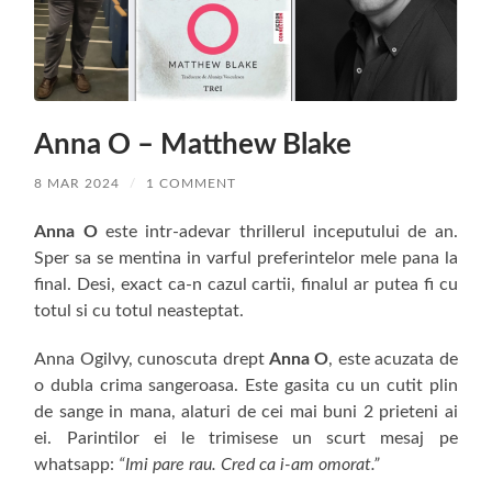
Anna O – Matthew Blake
8 MAR 2024
/
1 COMMENT
Anna O
este intr-adevar thrillerul inceputului de an.
Sper sa se mentina in varful preferintelor mele pana la
final. Desi, exact ca-n cazul cartii, finalul ar putea fi cu
totul si cu totul neasteptat.
Anna Ogilvy, cunoscuta drept
Anna O
, este acuzata de
o dubla crima sangeroasa. Este gasita cu un cutit plin
de sange in mana, alaturi de cei mai buni 2 prieteni ai
ei. Parintilor ei le trimisese un scurt mesaj pe
whatsapp:
“Imi pare rau. Cred ca i-am omorat.”