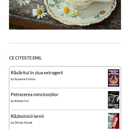
CE CITESTE EMIL
Răsăritul în ziua extragerii
by
Suzanne Collins
Petrecerea mincinoșilor
by
Kelsey Cox
Războinicii iernii
by
Olivier Norek