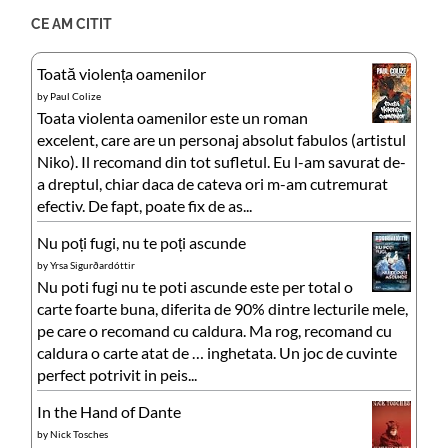
CE AM CITIT
Toată violența oamenilor
by
Paul Colize
Toata violenta oamenilor este un roman
excelent, care are un personaj absolut fabulos (artistul
Niko). Il recomand din tot sufletul. Eu l-am savurat de-
a dreptul, chiar daca de cateva ori m-am cutremurat
efectiv. De fapt, poate fix de as...
Nu poți fugi, nu te poți ascunde
by
Yrsa Sigurðardóttir
Nu poti fugi nu te poti ascunde este per total o
carte foarte buna, diferita de 90% dintre lecturile mele,
pe care o recomand cu caldura. Ma rog, recomand cu
caldura o carte atat de … inghetata. Un joc de cuvinte
perfect potrivit in peis...
In the Hand of Dante
by
Nick Tosches