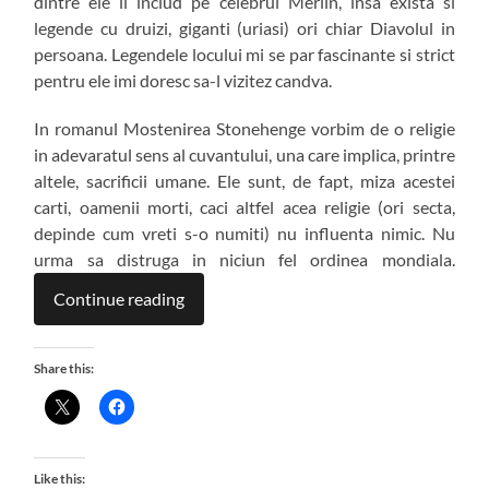
dintre ele il includ pe celebrul Merlin, insa exista si
legende cu druizi, giganti (uriasi) ori chiar Diavolul in
persoana. Legendele locului mi se par fascinante si strict
pentru ele imi doresc sa-l vizitez candva.
In romanul Mostenirea Stonehenge vorbim de o religie
in adevaratul sens al cuvantului, una care implica, printre
altele, sacrificii umane. Ele sunt, de fapt, miza acestei
carti, oamenii morti, caci altfel acea religie (ori secta,
depinde cum vreti s-o numiti) nu influenta nimic. Nu
urma sa distruga in niciun fel ordinea mondiala.
Continue reading
Share this:
Like this: