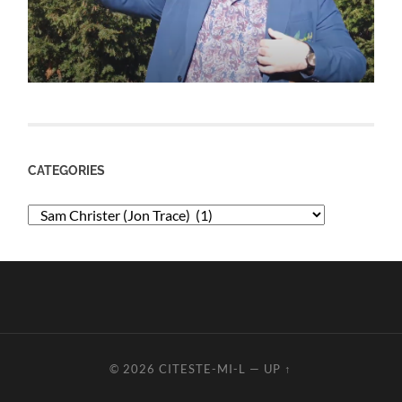
CATEGORIES
Categories
© 2026
CITESTE-MI-L
—
UP ↑