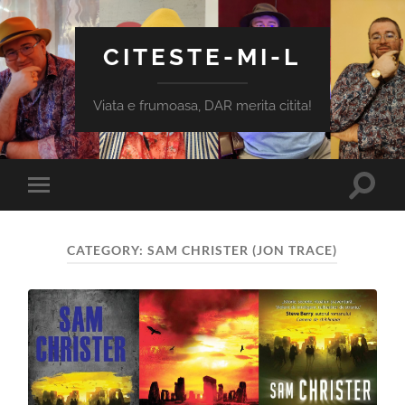
CITESTE-MI-L
Viata e frumoasa, DAR merita citita!
Toggle
Toggle
search
mobile
field
menu
CATEGORY:
SAM CHRISTER (JON TRACE)