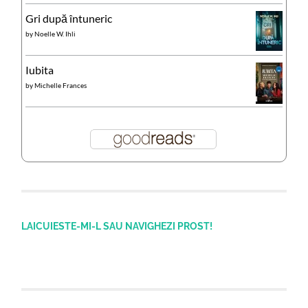
Gri după întuneric
by
Noelle W. Ihli
Iubita
by
Michelle Frances
LAICUIESTE-MI-L SAU NAVIGHEZI PROST!