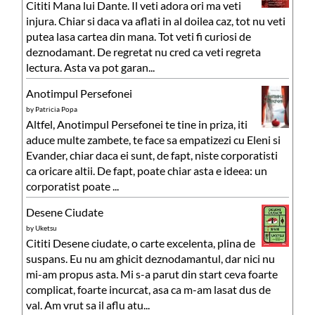
Cititi Mana lui Dante. Il veti adora ori ma veti
injura. Chiar si daca va aflati in al doilea caz, tot nu veti
putea lasa cartea din mana. Tot veti fi curiosi de
deznodamant. De regretat nu cred ca veti regreta
lectura. Asta va pot garan...
Anotimpul Persefonei
by
Patricia Popa
Altfel, Anotimpul Persefonei te tine in priza, iti
aduce multe zambete, te face sa empatizezi cu Eleni si
Evander, chiar daca ei sunt, de fapt, niste corporatisti
ca oricare altii. De fapt, poate chiar asta e ideea: un
corporatist poate ...
Desene Ciudate
by
Uketsu
Cititi Desene ciudate, o carte excelenta, plina de
suspans. Eu nu am ghicit deznodamantul, dar nici nu
mi-am propus asta. Mi s-a parut din start ceva foarte
complicat, foarte incurcat, asa ca m-am lasat dus de
val. Am vrut sa il aflu atu...