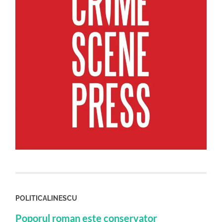
POLITICALINESCU
Poporul roman este conservator