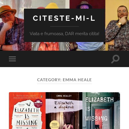
CITESTE-MI-L
Viata e frumoasa, DAR merita citita!
Toggle
Toggle
search
mobile
field
menu
CATEGORY:
EMMA HEALE