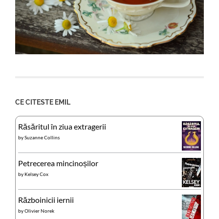
CE CITESTE EMIL
Răsăritul în ziua extragerii
by
Suzanne Collins
Petrecerea mincinoșilor
by
Kelsey Cox
Războinicii iernii
by
Olivier Norek