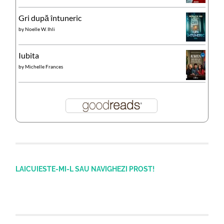
Gri după întuneric
by
Noelle W. Ihli
Iubita
by
Michelle Frances
LAICUIESTE-MI-L SAU NAVIGHEZI PROST!