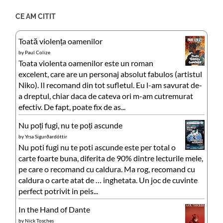
CE AM CITIT
Toată violența oamenilor
by
Paul Colize
Toata violenta oamenilor este un roman
excelent, care are un personaj absolut fabulos (artistul
Niko). Il recomand din tot sufletul. Eu l-am savurat de-
a dreptul, chiar daca de cateva ori m-am cutremurat
efectiv. De fapt, poate fix de as...
Nu poți fugi, nu te poți ascunde
by
Yrsa Sigurðardóttir
Nu poti fugi nu te poti ascunde este per total o
carte foarte buna, diferita de 90% dintre lecturile mele,
pe care o recomand cu caldura. Ma rog, recomand cu
caldura o carte atat de … inghetata. Un joc de cuvinte
perfect potrivit in peis...
In the Hand of Dante
by
Nick Tosches