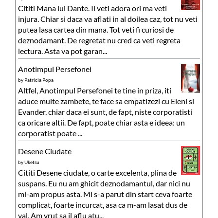
Cititi Mana lui Dante. Il veti adora ori ma veti
injura. Chiar si daca va aflati in al doilea caz, tot nu veti
putea lasa cartea din mana. Tot veti fi curiosi de
deznodamant. De regretat nu cred ca veti regreta
lectura. Asta va pot garan...
Anotimpul Persefonei
by
Patricia Popa
Altfel, Anotimpul Persefonei te tine in priza, iti
aduce multe zambete, te face sa empatizezi cu Eleni si
Evander, chiar daca ei sunt, de fapt, niste corporatisti
ca oricare altii. De fapt, poate chiar asta e ideea: un
corporatist poate ...
Desene Ciudate
by
Uketsu
Cititi Desene ciudate, o carte excelenta, plina de
suspans. Eu nu am ghicit deznodamantul, dar nici nu
mi-am propus asta. Mi s-a parut din start ceva foarte
complicat, foarte incurcat, asa ca m-am lasat dus de
val. Am vrut sa il aflu atu...