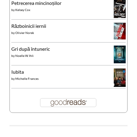
Petrecerea mincinoșilor
by
Kelsey Cox
Războinicii iernii
by
Olivier Norek
Gri după întuneric
by
Noelle W. Ihli
Iubita
by
Michelle Frances