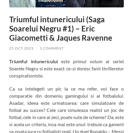
Triumful intunericului (Saga
Soarelui Negru #1) – Eric
Giacometti & Jaques Ravenne
25 OCT 2023
/
1 COMMENT
Triumful intunericului
este primul volum al seriei
Soarele Negru si este exact ce-si doresc fanii thrillerelor
conspirationiste.
Ca sa intelegeti un pic la ce ma refer, voi face o
comparatie din domeniu gamingului si al fotbalului.
Asadar, ideea este urmatoarea: care simulatoare de
fotbal au succes? Cele care simuleaza realist un joc de
fotbal, cele in care ai zeci, poate sute de scheme? Da, este
si acela un criteriu, insa mai este unul: trebuie ca gamerii
sa poata juca cu fotbalisti reali. Un duel Ronaldo – Messi