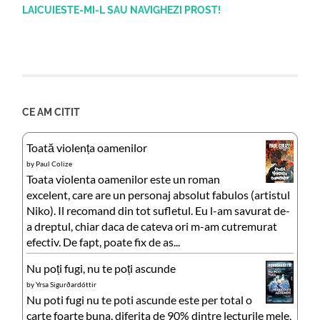
LAICUIESTE-MI-L SAU NAVIGHEZI PROST!
CE AM CITIT
Toată violența oamenilor
by
Paul Colize
Toata violenta oamenilor este un roman
excelent, care are un personaj absolut fabulos (artistul
Niko). Il recomand din tot sufletul. Eu l-am savurat de-
a dreptul, chiar daca de cateva ori m-am cutremurat
efectiv. De fapt, poate fix de as...
Nu poți fugi, nu te poți ascunde
by
Yrsa Sigurðardóttir
Nu poti fugi nu te poti ascunde este per total o
carte foarte buna, diferita de 90% dintre lecturile mele,