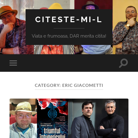
CITESTE-MI-L
Viata e frumoasa, DAR merita citita!
Toggle
Toggle
search
mobile
field
menu
CATEGORY:
ERIC GIACOMETTI