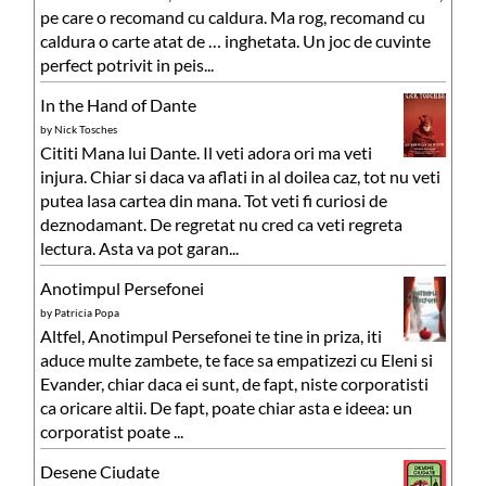
pe care o recomand cu caldura. Ma rog, recomand cu
caldura o carte atat de … inghetata. Un joc de cuvinte
perfect potrivit in peis...
In the Hand of Dante
by
Nick Tosches
Cititi Mana lui Dante. Il veti adora ori ma veti
injura. Chiar si daca va aflati in al doilea caz, tot nu veti
putea lasa cartea din mana. Tot veti fi curiosi de
deznodamant. De regretat nu cred ca veti regreta
lectura. Asta va pot garan...
Anotimpul Persefonei
by
Patricia Popa
Altfel, Anotimpul Persefonei te tine in priza, iti
aduce multe zambete, te face sa empatizezi cu Eleni si
Evander, chiar daca ei sunt, de fapt, niste corporatisti
ca oricare altii. De fapt, poate chiar asta e ideea: un
corporatist poate ...
Desene Ciudate