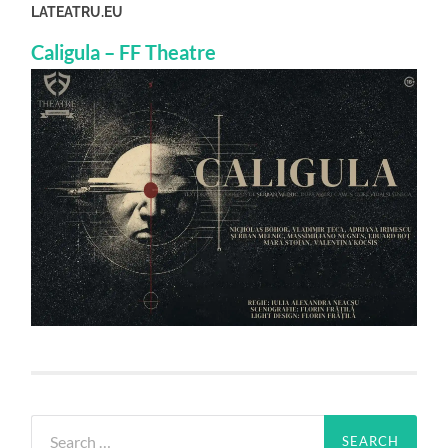
LATEATRU.EU
Caligula – FF Theatre
Search
for: