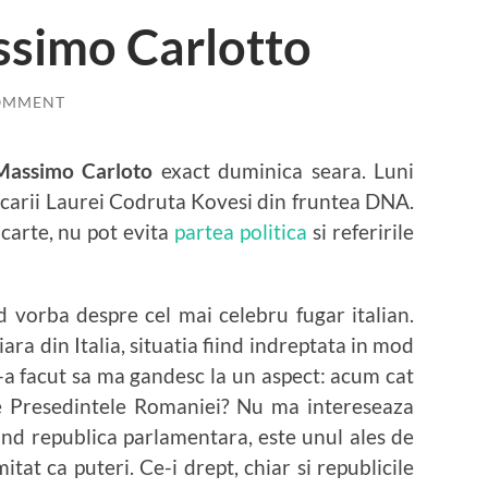
ssimo Carlotto
OMMENT
Massimo Carloto
exact duminica seara. Luni
ocarii Laurei Codruta Kovesi din fruntea DNA.
 carte, nu pot evita
partea politica
si referirile
d vorba despre cel mai celebru fugar italian.
ara din Italia, situatia fiind indreptata in mod
 m-a facut sa ma gandesc la un aspect: acum cat
re Presedintele Romaniei? Nu ma intereseaza
fiind republica parlamentara, este unul ales de
tat ca puteri. Ce-i drept, chiar si republicile