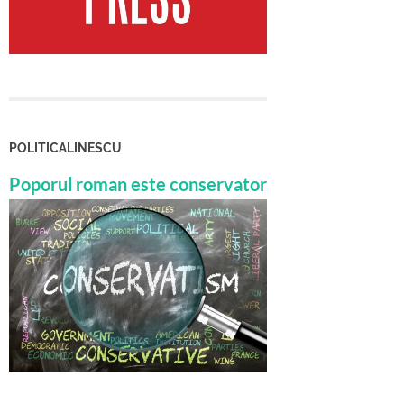
POLITICALINESCU
Poporul roman este conservator