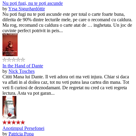
Nu poți fugi, nu te poți ascunde
by
Yrsa Sigurðardóttir
Nu poti fugi nu te poti ascunde este per total o carte foarte buna,
diferita de 90% dintre lecturile mele, pe care o recomand cu caldura.
Ma rog, recomand cu caldura o carte atat de … inghetata. Un joc de
cuvinte perfect potrivit in peis...
In the Hand of Dante
by
Nick Tosches
Cititi Mana lui Dante. Il veti adora ori ma veti injura. Chiar si daca
va aflati in al doilea caz, tot nu veti putea lasa cartea din mana. Tot
veti fi curiosi de deznodamant. De regretat nu cred ca veti regreta
lectura. Asta va pot garan...
Anotimpul Persefonei
by
Patricia Popa