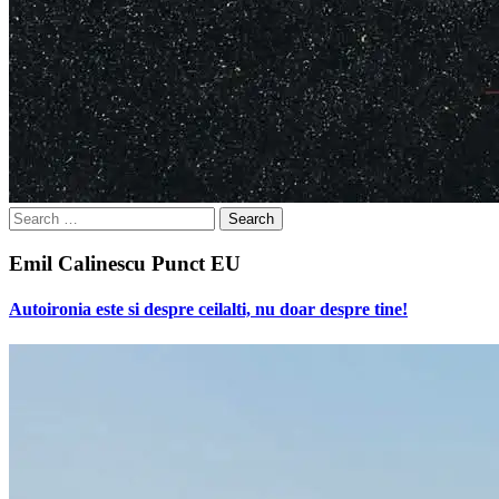
Search
for:
Emil Calinescu Punct EU
Autoironia este si despre ceilalti, nu doar despre tine!