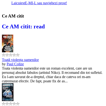
LaicuiestE-MI-L sau navighezi prost!
Ce AM citit
Ce AM citit: read
Toată violența oamenilor
by
Paul Colize
Toata violenta oamenilor este un roman excelent, care are un
personaj absolut fabulos (artistul Niko). Il recomand din tot sufletul.
Eu l-am savurat de-a dreptul, chiar daca de cateva ori m-am
cutremurat efectiv. De fapt, poate fix de as...