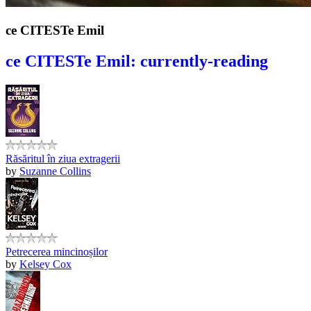
ce CITESTe Emil
ce CITESTe Emil: currently-reading
Răsăritul în ziua extragerii
by
Suzanne Collins
Petrecerea mincinoșilor
by
Kelsey Cox