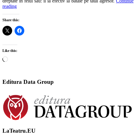
dreptate in felul sau: il ia efectiv la bataie pe tatal agresor.
Continue
reading
Share this:
Like this:
Loading…
Editura Data Group
LaTeatru.EU