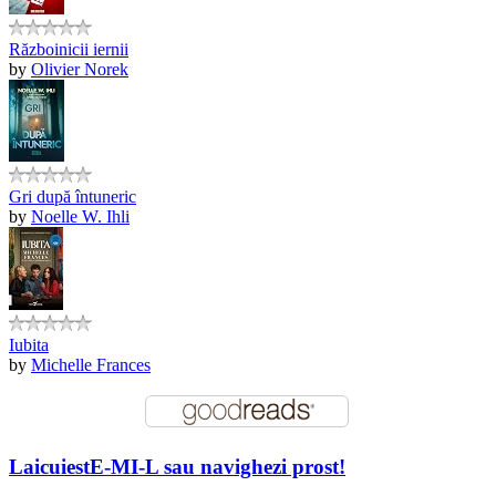
Războinicii iernii
by
Olivier Norek
Gri după întuneric
by
Noelle W. Ihli
Iubita
by
Michelle Frances
LaicuiestE-MI-L sau navighezi prost!