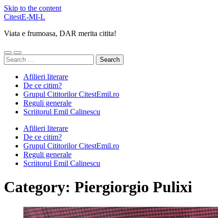
Skip to the content
CitestE-MI-L
Viata e frumoasa, DAR merita citita!
Toggle
Toggle
Search
mobile
search
for:
menu
field
Afilieri literare
De ce citim?
Grupul Cititorilor CitestEmil.ro
Reguli generale
Scriitorul Emil Calinescu
Afilieri literare
De ce citim?
Grupul Cititorilor CitestEmil.ro
Reguli generale
Scriitorul Emil Calinescu
Category:
Piergiorgio Pulixi