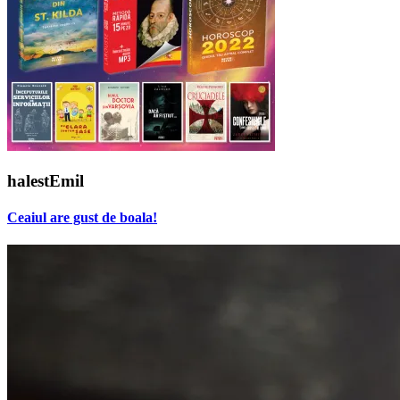
halestEmil
Ceaiul are gust de boala!