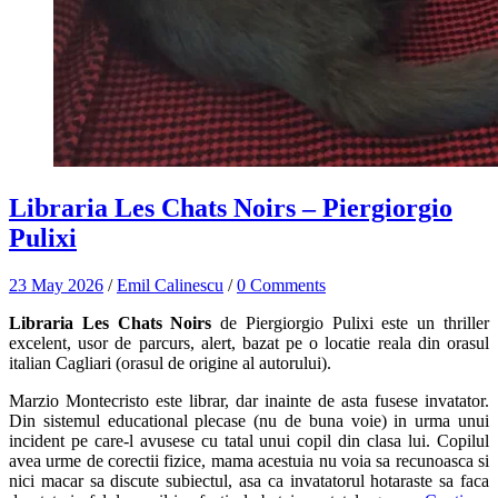
Libraria Les Chats Noirs – Piergiorgio
Pulixi
23 May 2026
/
Emil Calinescu
/
0 Comments
Libraria Les Chats Noirs
de Piergiorgio Pulixi este un thriller
excelent, usor de parcurs, alert, bazat pe o locatie reala din orasul
italian Cagliari (orasul de origine al autorului).
Marzio Montecristo este librar, dar inainte de asta fusese invatator.
Din sistemul educational plecase (nu de buna voie) in urma unui
incident pe care-l avusese cu tatal unui copil din clasa lui. Copilul
avea urme de corectii fizice, mama acestuia nu voia sa recunoasca si
nici macar sa discute subiectul, asa ca invatatorul hotaraste sa faca