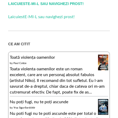
LAICUIESTE-MI-L SAU NAVIGHEZI PROST!
LaicuiestE-MI-L sau navighezi prost!
CE AM CITIT
Toată violența oamenilor
by
Paul Colize
Toata violenta oamenilor este un roman
excelent, care are un personaj absolut fabulos
(artistul Niko). Il recomand din tot sufletul. Eu l-am
savurat de-a dreptul, chiar daca de cateva ori m-am
cutremurat efectiv. De fapt, poate fix de as...
Nu poți fugi, nu te poți ascunde
by
Yrsa Sigurðardóttir
Nu poti fugi nu te poti ascunde este per total o