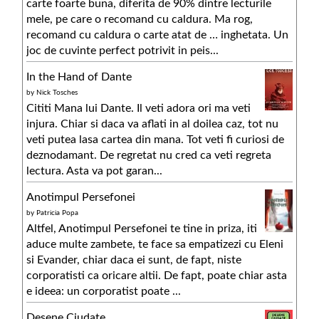
carte foarte buna, diferita de 90% dintre lecturile
mele, pe care o recomand cu caldura. Ma rog,
recomand cu caldura o carte atat de … inghetata. Un
joc de cuvinte perfect potrivit in peis...
In the Hand of Dante
by
Nick Tosches
Cititi Mana lui Dante. Il veti adora ori ma veti
injura. Chiar si daca va aflati in al doilea caz, tot nu
veti putea lasa cartea din mana. Tot veti fi curiosi de
deznodamant. De regretat nu cred ca veti regreta
lectura. Asta va pot garan...
Anotimpul Persefonei
by
Patricia Popa
Altfel, Anotimpul Persefonei te tine in priza, iti
aduce multe zambete, te face sa empatizezi cu Eleni
si Evander, chiar daca ei sunt, de fapt, niste
corporatisti ca oricare altii. De fapt, poate chiar asta
e ideea: un corporatist poate ...
Desene Ciudate